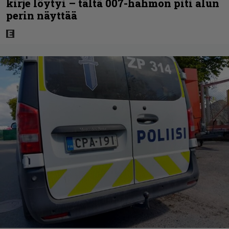
kirje löytyi – tältä 007-hahmon piti alun
perin näyttää