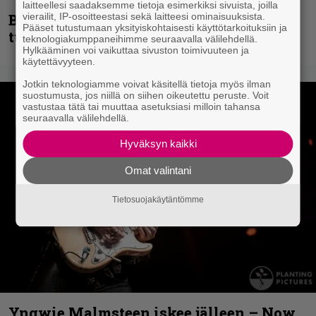
laitteellesi saadaksemme tietoja esimerkiksi sivuista, joilla
vierailit, IP-osoitteestasi sekä laitteesi ominaisuuksista.
Blind Channel palaa rytinällä –
Pääset tutustumaan yksityiskohtaisesti käyttötarkoituksiin ja
tuplasingle videoineen julki
teknologiakumppaneihimme seuraavalla välilehdellä.
Hylkääminen voi vaikuttaa sivuston toimivuuteen ja
käytettävyyteen.
Jotkin teknologiamme voivat käsitellä tietoja myös ilman
suostumusta, jos niillä on siihen oikeutettu peruste. Voit
vastustaa tätä tai muuttaa asetuksiasi milloin tahansa
seuraavalla välilehdellä.
Hyväksyn kaikki
Omat valintani
Tietosuojakäytäntömme
Yngwie Malmsteen iskee jälleen – Now