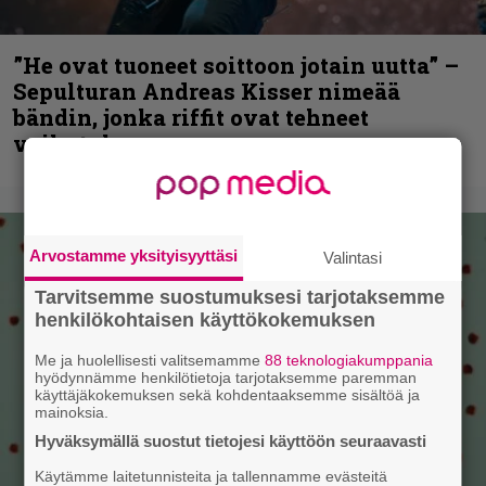
”He ovat tuoneet soittoon jotain uutta” –
Sepulturan Andreas Kisser nimeää
bändin, jonka riffit ovat tehneet
vaikutuksen
Arvostamme yksityisyyttäsi
Valintasi
Tarvitsemme suostumuksesi tarjotaksemme
henkilökohtaisen käyttökokemuksen
Me ja huolellisesti valitsemamme
88 teknologiakumppania
hyödynnämme henkilötietoja tarjotaksemme paremman
käyttäjäkokemuksen sekä kohdentaaksemme sisältöä ja
mainoksia.
Hyväksymällä suostut tietojesi käyttöön seuraavasti
Käytämme laitetunnisteita ja tallennamme evästeitä