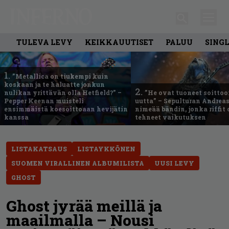
TULEVA LEVY
KEIKKAUUTISET
PALUU
SING
1.
”Metallica on tiukempi kuin
koskaan ja te haluatte jonkun
2.
nulikan yrittävän olla Hetfield?” –
”He ovat tuoneet soittoo
Pepper Keenan muisteli
uutta” – Sepulturan Andreas
ensimmäistä koesoittoaan hevijätin
nimeää bändin, jonka riffit
kanssa
tehneet vaikutuksen
LISTAKATSAUS
LISTAYKKÖNEN
SUOMEN VIRALLINEN ALBUMILISTA
UUSI LEVY
GHOST
Ghost jyrää meillä ja
maailmalla – Nousi