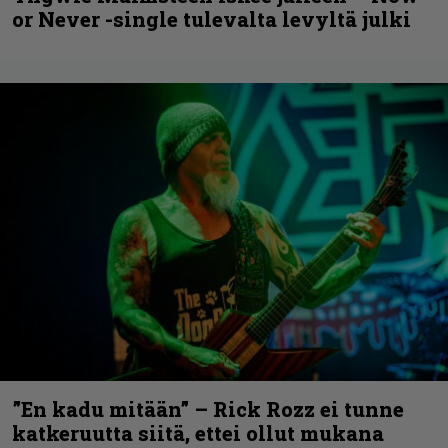
or Never -single tulevalta levyltä julki
”En kadu mitään” – Rick Rozz ei tunne
katkeruutta siitä, ettei ollut mukana