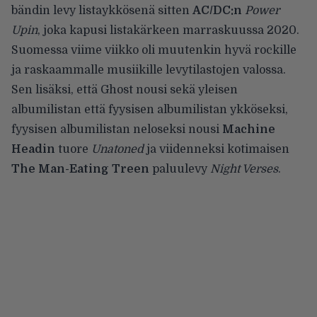
bändin levy listaykkösenä sitten
AC/DC:n
Power
Upin
, joka kapusi listakärkeen marraskuussa 2020.
Suomessa viime viikko oli muutenkin hyvä rockille
ja raskaammalle musiikille levytilastojen valossa.
Sen lisäksi, että Ghost nousi sekä yleisen
albumilistan että fyysisen albumilistan ykköseksi,
fyysisen albumilistan neloseksi nousi
Machine
Headin
tuore
Unatoned
ja viidenneksi kotimaisen
The Man-Eating Treen
paluulevy
Night Verses
.