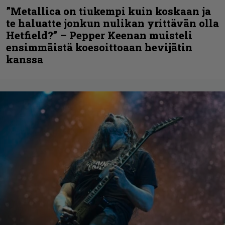
”Metallica on tiukempi kuin koskaan ja
te haluatte jonkun nulikan yrittävän olla
Hetfield?” – Pepper Keenan muisteli
ensimmäistä koesoittoaan hevijätin
kanssa