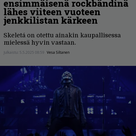
ensimmäisenä rockbändinä
lähes viiteen vuoteen
jenkkilistan kärkeen
Skeletá on otettu ainakin kaupallisessa
mielessä hyvin vastaan.
Julkaistu:
5.5.2025 08:59
Vesa Siltanen