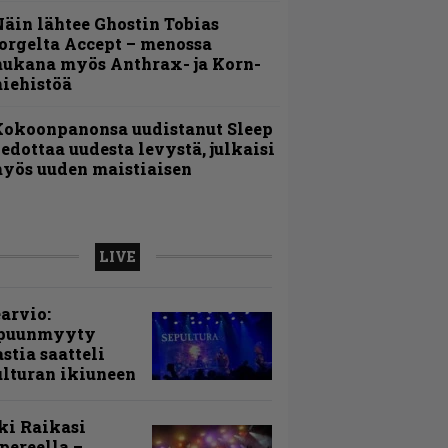
äin lähtee Ghostin Tobias
orgelta Accept – menossa
ukana myös Anthrax- ja Korn-
iehistöä
Kokoonpanonsa uudistanut Sleep
iedottaa uudesta levystä, julkaisi
yös uuden maistiaisen
LIVE
arvio:
puunmyyty
stia saatteli
lturan ikiuneen
ki Raikasi
ereella –