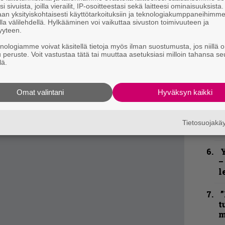
ta suosio on kasvamaan päin niin täällä kuin
n
i sivuista, joilla vierailit, IP-osoitteestasi sekä laitteesi ominaisuuksista
t
an yksityiskohtaisesti käyttötarkoituksiin ja teknologiakumppaneihimm
la välilehdellä. Hylkääminen voi vaikuttaa sivuston toimivuuteen ja
aikaa. FME:n jälkeen lähdemme pienelle
yyteen.
S
 Zoroasterin kanssa, laulaja Erlend Hjelvik
S
knologiamme voivat käsitellä tietoja myös ilman suostumusta, jos niillä o
r
u peruste. Voit vastustaa tätä tai muuttaa asetuksiasi milloin tahansa se
lä.
 veden takana, sillä debyyttilevy julkaistaan
B
elvik ei osaa sanoa, mitä jenkkikiertueesta
t
Omat valintani
Hyväksyn kaikki
B
u
Tietosuojak
m
Y
–
l
”
t
m