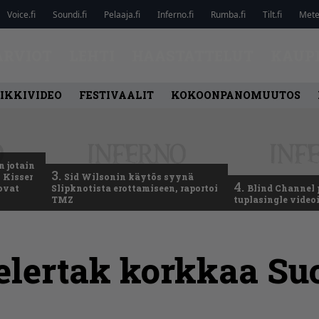
Voice.fi
Soundi.fi
Pelaaja.fi
Inferno.fi
Rumba.fi
Tilt.fi
Metel
ARVIOT
LEHTI
HAASTATTELUT
KAUP
IKKIVIDEO
FESTIVAALIT
KOKOONPANOMUUTOS
n jotain
3.
 Kisser
Sid Wilsonin käytös syynä
4.
 ovat
Slipknotista erottamiseen, raportoi
Blind Channel 
TMZ
tuplasingle videoi
velertak korkkaa S