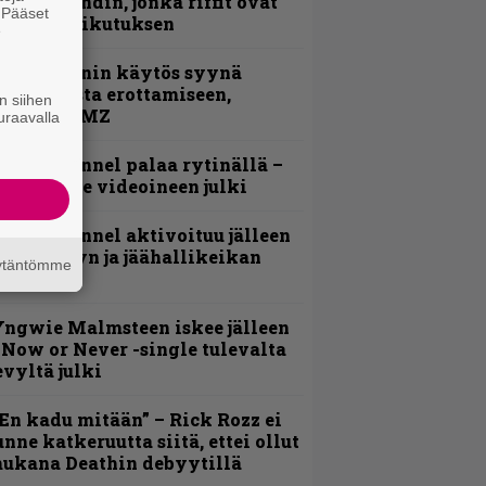
imeää bändin, jonka riffit ovat
. Pääset
ehneet vaikutuksen
e
id Wilsonin käytös syynä
lipknotista erottamiseen,
n siihen
aportoi TMZ
uraavalla
lind Channel palaa rytinällä –
uplasingle videoineen julki
lind Channel aktivoituu jälleen
uden levyn ja jäähallikeikan
äytäntömme
erkeissä
ngwie Malmsteen iskee jälleen
 Now or Never -single tulevalta
evyltä julki
En kadu mitään” – Rick Rozz ei
unne katkeruutta siitä, ettei ollut
ukana Deathin debyytillä