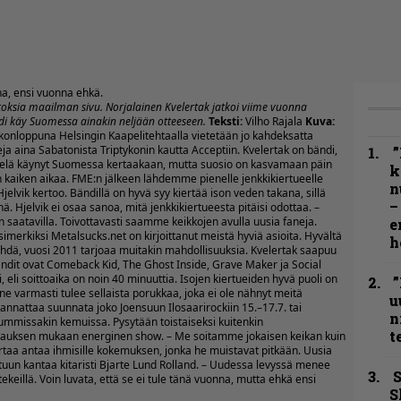
na, ensi vuonna ehkä.
itoksia maailman sivu. Norjalainen Kvelertak jatkoi viime vuonna
di käy Suomessa ainakin neljään otteeseen.
Teksti:
Vilho Rajala
Kuva:
ikonloppuna Helsingin Kaapelitehtaalla vietetään jo kahdeksatta
eja aina Sabatonista Triptykonin kautta Acceptiin. Kvelertak on bändi,
”
le vielä käynyt Suomessa kertaakaan, mutta suosio on kasvamaan päin
k
n kaiken aikaa. FME:n jälkeen lähdemme pienelle jenkkikiertueelle
n
elvik kertoo. Bändillä on hyvä syy kiertää ison veden takana, sillä
–
ä. Hjelvik ei osaa sanoa, mitä jenkkikiertueesta pitäisi odottaa. –
ten saatavilla. Toivottavasti saamme keikkojen avulla uusia faneja.
e
simerkiksi Metalsucks.net on kirjoittanut meistä hyviä asioita. Hyvältä
h
nähdä, vuosi 2011 tarjoaa muitakin mahdollisuuksia. Kvelertak saapuu
ndit ovat Comeback Kid, The Ghost Inside, Grave Maker ja Social
 eli soittoaika on noin 40 minuuttia. Isojen kiertueiden hyvä puoli on
”
ne varmasti tulee sellaista porukkaa, joka ei ole nähnyt meitä
u
kannattaa suunnata joko Joensuun Ilosaarirockiin 15.–17.7. tai
n
ummissakin kemuissa. Pysytään toistaiseksi kuitenkin
t
upauksen mukaan energinen show. – Me soitamme jokaisen keikan kuin
rtaa antaa ihmisille kokemuksen, jonka he muistavat pitkään. Uusia
tuun kantaa kitaristi Bjarte Lund Rolland. – Uudessa levyssä menee
S
 tekeillä. Voin luvata, että se ei tule tänä vuonna, mutta ehkä ensi
S