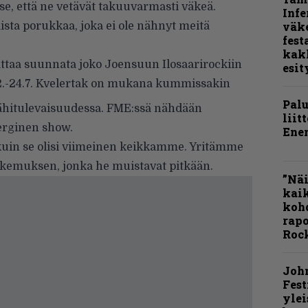
se, että ne vetävät takuuvarmasti väkeä.
Infe
väk
aista porukkaa, joka ei ole nähnyt meitä
fest
kak
attaa suunnata joko Joensuun Ilosaarirockiin
esit
 22.-24.7. Kvelertak on mukana kummissakin
Pal
 lähitulevaisuudessa. FME:ssä nähdään
liit
erginen show.
Ene
kuin se olisi viimeinen keikkamme. Yritämme
kokemuksen, jonka he muistavat pitkään.
”Näi
kaik
kohd
rapo
Rock
Joh
Fest
ylei