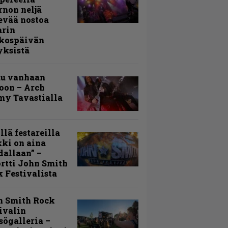
rnon neljä
evää nostoa
arin
kospäivän
yksistä
uu vanhaan
toon – Arch
my Tavastialla
llä festareilla
ki on aina
allaan” –
rtti John Smith
 Festivalista
n Smith Rock
ivalin
sögalleria –