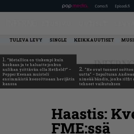
Como.fi
Episodi.fi
ETUSIVU
UUTISET
LEVY
TULEVA LEVY
SINGLE
KEIKKAUUTISET
MUSI
1.
”Metallica on tiukempi kuin
koskaan ja te haluatte jonkun
2.
nulikan yrittävän olla Hetfield?” –
”He ovat tuoneet soittoo
Pepper Keenan muisteli
uutta” – Sepulturan Andreas
ensimmäistä koesoittoaan hevijätin
nimeää bändin, jonka riffit
kanssa
tehneet vaikutuksen
Haastis: K
FME:ssä