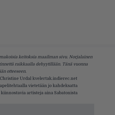
u makoisia keitoksia maailman sivu. Norjalainen
innettä raikkaalla debyytillään. Tänä vuonna
än otteeseen.
Christine Urdal
kvelertak.indierec.net
pelitehtaalla vietetään jo kahdeksatta
kiinnostavia artisteja aina Sabatonista