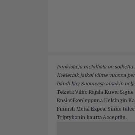
Punkista ja metallista on sotkett
Kvelertak jatkoi viime vuonna per
bändi käy Suomessa ainakin neljä
Teksti:
Vilho Rajala
Kuva:
Signe 
Ensi viikonloppuna Helsingin Kaa
Finnish Metal Expoa. Sinne tulee 
Triptykonin kautta Acceptiin.