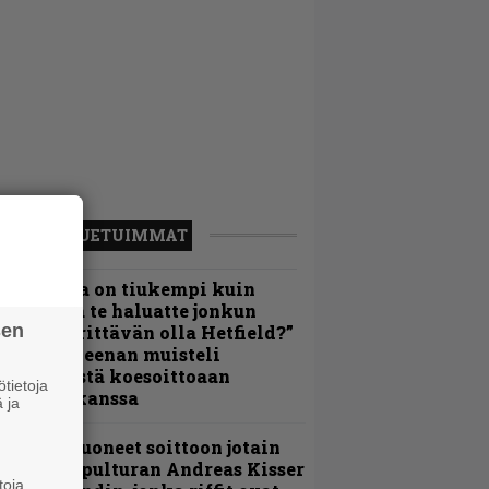
LUETUIMMAT
Metallica on tiukempi kuin
oskaan ja te haluatte jonkun
sen
ulikan yrittävän olla Hetfield?”
 Pepper Keenan muisteli
nsimmäistä koesoittoaan
tietoja
evijätin kanssa
 ja
He ovat tuoneet soittoon jotain
utta” – Sepulturan Andreas Kisser
toja