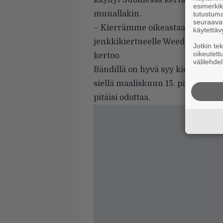
käynyt Suomessa kertaakaan, mut
esimerkiks
muuallakin.
tutustuma
seuraaval
– Kierrämme oikeastaan kaiken 
käytettäv
jenkkikiertueelle Weedeaterin ja
Jotkin te
oikeutett
kertoo.
välilehdel
Bändillä on hyvä syy kiertää ison
siellä maaliskuun 15. päivänä. Hj
pitäisi odottaa.