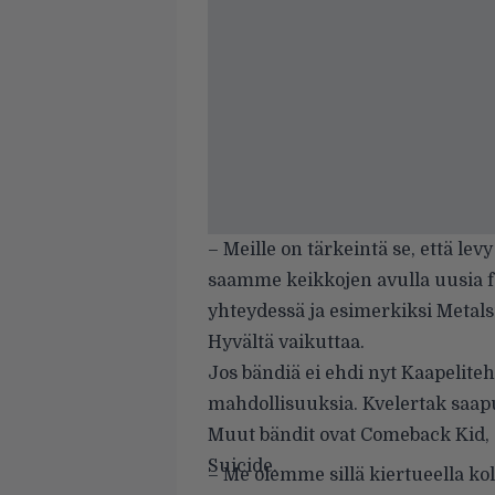
– Meille on tärkeintä se, että levy
saamme keikkojen avulla uusia fa
yhteydessä ja esimerkiksi Metalsu
Hyvältä vaikuttaa.
Jos bändiä ei ehdi nyt Kaapeliteh
mahdollisuuksia. Kvelertak saap
Muut bändit ovat Comeback Kid, 
Suicide.
– Me olemme sillä kiertueella kol