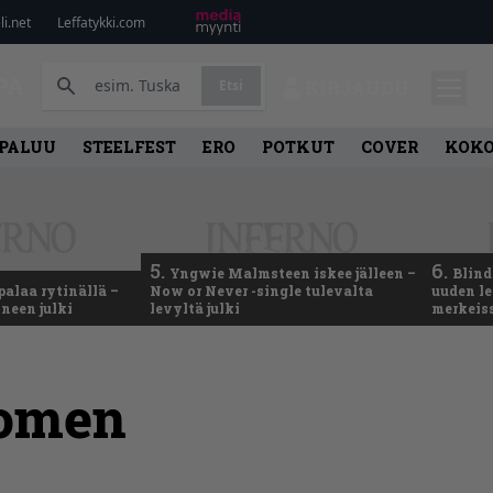
i.net
Leffatykki.com
PA
Etsi
KIRJAUDU
PALUU
STEELFEST
ERO
POTKUT
COVER
KOK
5.
6.
Yngwie Malmsteen iskee jälleen –
Blind
palaa rytinällä –
Now or Never -single tulevalta
uuden le
neen julki
levyltä julki
merkeis
uomen