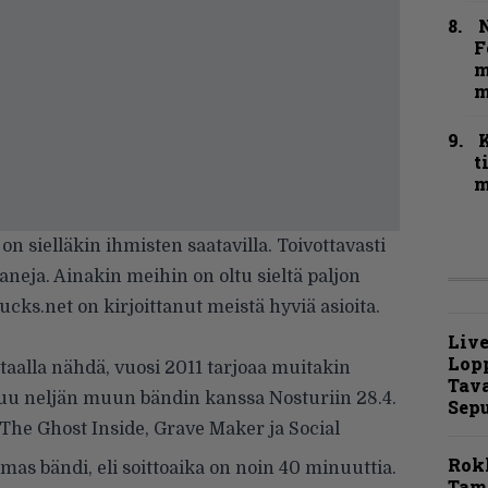
N
F
m
m
t
m
 on sielläkin ihmisten saatavilla. Toivottavasti
neja. Ainakin meihin on oltu sieltä paljon
cks.net on kirjoittanut meistä hyviä asioita.
Live
Lop
taalla nähdä, vuosi 2011 tarjoaa muitakin
Tava
uu neljän muun bändin kanssa Nosturiin 28.4.
Sepu
The Ghost Inside, Grave Maker ja Social
Rok
mas bändi, eli soittoaika on noin 40 minuuttia.
Tamp