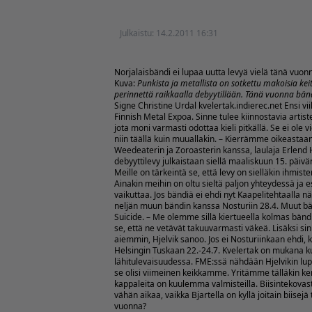
Julkaistu:
14.2.2011 16:31
Norjalaisbändi ei lupaa uutta levyä vielä tänä vuon
Kuva:
Punkista ja metallista on sotkettu makoisia ke
perinnettä raikkaalla debyytillään. Tänä vuonna bän
Signe Christine Urdal
kvelertak.indierec.net
Ensi vi
Finnish Metal Expoa. Sinne tulee kiinnostavia artist
jota moni varmasti odottaa kieli pitkällä. Se ei o
niin täällä kuin muuallakin. – Kierrämme oikeastaa
Weedeaterin ja Zoroasterin kanssa, laulaja Erlend Hj
debyyttilevy julkaistaan siellä maaliskuun 15. päivän
Meille on tärkeintä se, että levy on sielläkin ihmis
Ainakin meihin on oltu sieltä paljon yhteydessä ja e
vaikuttaa. Jos bändiä ei ehdi nyt Kaapelitehtaalla 
neljän muun bändin kanssa Nosturiin 28.4. Muut bä
Suicide. – Me olemme sillä kiertueella kolmas bändi,
se, että ne vetävät takuuvarmasti väkeä. Lisäksi sin
aiemmin, Hjelvik sanoo. Jos ei Nosturiinkaan ehdi, 
Helsingin Tuskaan 22.-24.7. Kvelertak on mukana k
lähitulevaisuudessa. FME:ssä nähdään Hjelvikin l
se olisi viimeinen keikkamme. Yritämme tälläkin ke
kappaleita on kuulemma valmisteilla. Biisintekovas
vähän aikaa, vaikka Bjartella on kyllä joitain biisejä
vuonna?