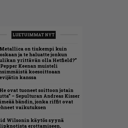
LUETUIMMAT NYT
Metallica on tiukempi kuin
oskaan ja te haluatte jonkun
ulikan yrittävän olla Hetfield?”
 Pepper Keenan muisteli
nsimmäistä koesoittoaan
evijätin kanssa
He ovat tuoneet soittoon jotain
utta” – Sepulturan Andreas Kisser
imeää bändin, jonka riffit ovat
ehneet vaikutuksen
id Wilsonin käytös syynä
lipknotista erottamiseen,