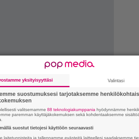
vostamme yksityisyyttäsi
Valintasi
”
k
semme suostumuksesi tarjotaksemme henkilökohtai
n
ökokemuksen
–
e
lellisesti valitsemamme
88 teknologiakumppania
hyödynnämme henkilö
h
semme paremman käyttäjäkokemuksen sekä kohdentaaksemme sisältöä
a.
”
ällä suostut tietojesi käyttöön seuraavasti
asti odottaa kieli pitkällä. Se ei ole vielä
u
laitetunnisteita ja tallennamme evästeitä laitteellesi saadaksemme tie