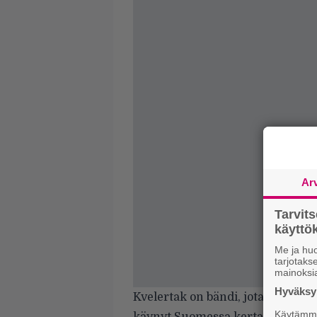
Ar
Tarvit
käytt
Me ja huo
tarjotak
mainoksi
Hyväksym
Kvelertak on bändi, jota moni varm
Käytämme 