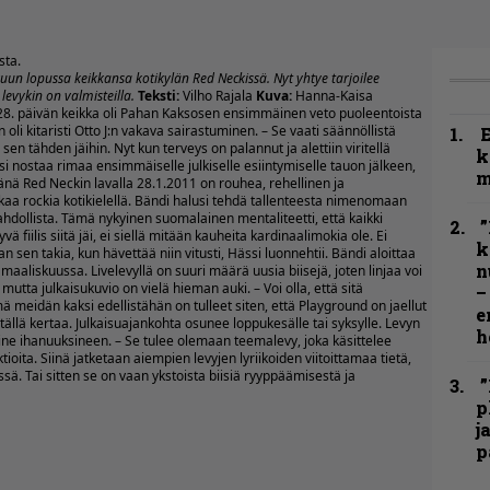
sta.
un lopussa keikkansa kotikylän Red Neckissä. Nyt yhtye tarjoilee
 levykin on valmisteilla.
Teksti:
Vilho Rajala
Kuva:
Hanna-Kaisa
. päivän keikka oli Pahan Kaksosen ensimmäinen veto puoleentoista
 oli kitaristi Otto J:n vakava sairastuminen. – Se vaati säännöllistä
sen tähden jäihin. Nyt kun terveys on palannut ja alettiin viritellä
k
oisi nostaa rimaa ensimmäiselle julkiselle esiintymiselle tauon jälkeen,
m
änä Red Neckin lavalla 28.1.2011
on rouhea, rehellinen ja
akkaa rockia kotikielellä. Bändi halusi tehdä tallenteesta nimenomaan
ahdollista. Tämä nykyinen suomalainen mentaliteetti, että kaikki
”
 fiilis siitä jäi, ei siellä mitään kauheita kardinaalimokia ole. Ei
k
n sen takia, kun hävettää niin vitusti, Hässi luonnehtii. Bändi aloittaa
n
liskuussa. Livelevyllä on suuri määrä uusia biisejä, joten linjaa voi
, mutta julkaisukuvio on vielä hieman auki. – Voi olla, että sitä
–
ä meidän kaksi edellistähän on tulleet siten, että Playground on jaellut
e
tällä kertaa. Julkaisuajankohta osunee loppukesälle tai syksylle. Levyn
h
ne ihanuuksineen. – Se tulee olemaan teemalevy, joka käsittelee
ita. Siinä jatketaan aiempien levyjen lyriikoiden viitoittamaa tietä,
. Tai sitten se on vaan ykstoista biisiä ryyppäämisestä ja
”
p
j
p