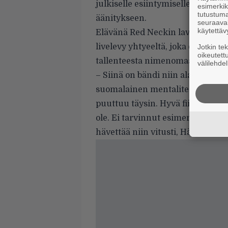
julkiselle esiintymiselle tauon j
esimerkiks
tutustuma
äänitykseen.
seuraaval
käytettäv
Elävänä Red Neckin lavalla 28.1.
livelevy yhtyeeltä, joka esittää t
Jotkin te
oikeutett
tallenteesta nimenomaan rehelli
välilehdel
– Siinä on bändi niin alastoman
suomalainen mentaliteetti, että 
puuttuu täysin. Hyvä fiilis siitä 
ole. Ei tarvinnut esimerkiksi alo
hävettää niin vitusti, Hässi luonn