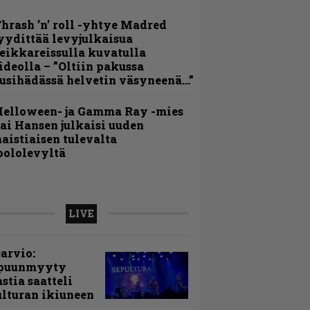
hrash ’n’ roll -yhtye Madred
yydittää levyjulkaisua
eikkareissulla kuvatulla
ideolla – ”Oltiin pakussa
usihädässä helvetin väsyneenä…”
Helloween- ja Gamma Ray -mies
ai Hansen julkaisi uuden
aistiaisen tulevalta
oololevyltä
LIVE
arvio:
puunmyyty
stia saatteli
lturan ikiuneen