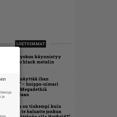
LUETUIMMAT
Espoon syyskuu käynnistyy
otimaisen black metalin
erkeissä
Mitalini näyttää ihan
sen
lektralta” – huippu-uimari
amittelee Megadethiä
tietoja
alkinnollaan
 ja
Metallica on tiukempi kuin
oskaan ja te haluatte jonkun
toja
ulikan yrittävän olla Hetfield?”