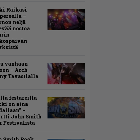
ki Raikasi
ereella –
rnon neljä
evää nostoa
arin
kospäivän
yksistä
uu vanhaan
toon – Arch
my Tavastialla
llä festareilla
ki on aina
allaan” –
rtti John Smith
 Festivalista
n Smith Rock