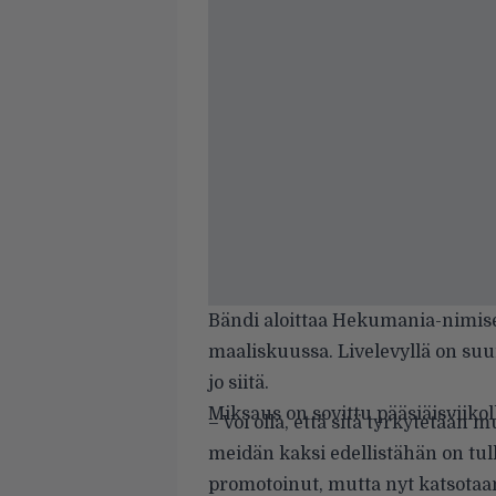
Bändi aloittaa Hekumania-nimis
maaliskuussa. Livelevyllä on suuri
jo siitä.
Miksaus on sovittu pääsiäisviikol
– Voi olla, että sitä tyrkytetään 
meidän kaksi edellistähän on tull
promotoinut, mutta nyt katsotaan