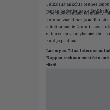
Julkaisuajankohta osunee loppuk
tapaan hedonistinen elämä kaik
– Se tulee olemaan teemalevy, jo
kumpuavaa himoa ja addiktioita. 
viitoittamaa tietä, mutta aavist
sitten se on vaan ykstoista biisi
kuulija päättää.
Lue myös:
Tilaa Infernon uutis
Nappaa raskaan musiikin uutis
tästä.