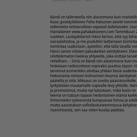
Bändi on tallenteella niin alastomana kuin mahdolli
Kuva:
Jyväskyläläinen Paha Kaksonen äänitti tammiku
tallennetta nettisivuillaan vapaasti ladattavaksi. Uusi
Hämäläinen
www.pahakaksonen.com
Tammikuun 28
vuoteen. Laulajakitaristi Hässi kertoo, että syy tähän
sairaalahoitoa, ja me jouduttiin laittamaan toiminta 
toimintaa uudestaan, ajateltiin, että tällä tavalla v
Hässi sanoo viitaten paluukeikan äänitykseen.
Eläv
silottelematon livelevy yhtyeeltä, joka esittää tan
rehellisen. – Siinä on bändi niin alastomana kuin m
hinkataan radiosoittoon sopivaksi puuttuu täysin. Hyvä
tarvinnut esimerkiksi aloittaa yhtään biisiä uudestaa
Hekumania-nimisen kolmannen levynsä äänitykset maa
päätellä jo siitä. Miksaus on sovittu pääsiäisviikolle
tyrkytetään muutamalle sopivalle levy-yhtiölle. Näm
ja promotoinut, mutta nyt katsotaan, mikä kuvio on 
teema on tuttuun tapaan hedonistinen elämä kaikki
ihmismielen syövereistä kumpuavaa himoa ja addiktio
mutta aavistuksen sofistikoituneemmassa kehyksessä
nussimisesta, sen saa sitten kuulija päättää.