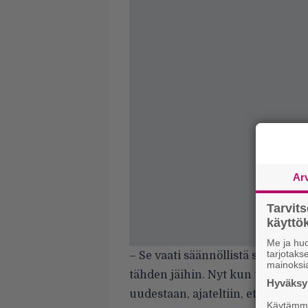
Ar
Tarvit
käytt
Me ja huo
tarjotak
– Se vaati säännöllistä sairaalah
mainoksi
tähden jäihin. Nyt kun terveys on 
Hyväksym
uudestaan, ajateltiin, että tällä 
Käytämme 