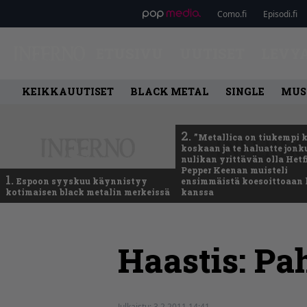
Como.fi
Episodi.fi
ETUSIVU
UUTISET
LEVY
KEIKKAUUTISET
BLACK METAL
SINGLE
MUS
2.
”Metallica on tiukempi 
koskaan ja te haluatte jonk
nulikan yrittävän olla Hetfi
Pepper Keenan muisteli
1.
Espoon syyskuu käynnistyy
ensimmäistä koesoittoaan 
kotimaisen black metalin merkeissä
kanssa
Haastis: Pa
Julkaistu:
3.2.2011 14:41