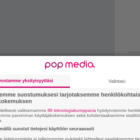
k
m
vostamme yksityisyyttäsi
Valintasi
”
semme suostumuksesi tarjotaksemme henkilökohtai
p
ökokemuksen
j
lellisesti valitsemamme
88 teknologiakumppania
hyödynnämme henkilö
p
semme paremman käyttäjäkokemuksen sekä kohdentaaksemme sisältöä
oitoa, ja me jouduttiin laittamaan toiminta sen
a.
palannut ja alettiin viritellä toimintaa
”
ällä suostut tietojesi käyttöön seuraavasti
k
tavalla voisi nostaa rimaa ensimmäiselle
laitetunnisteita ja tallennamme evästeitä laitteellesi saadaksemme tie
n