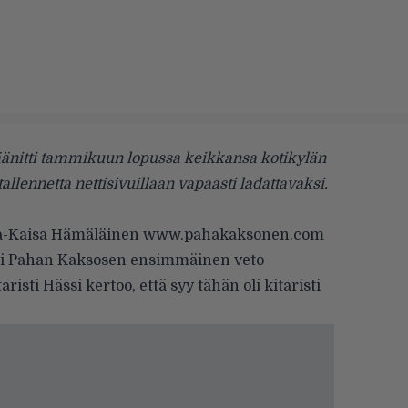
änitti tammikuun lopussa keikkansa kotikylän
allennetta nettisivuillaan vapaasti ladattavaksi.
-Kaisa Hämäläinen
www.pahakaksonen.com
li Pahan Kaksosen ensimmäinen veto
risti Hässi kertoo, että syy tähän oli kitaristi