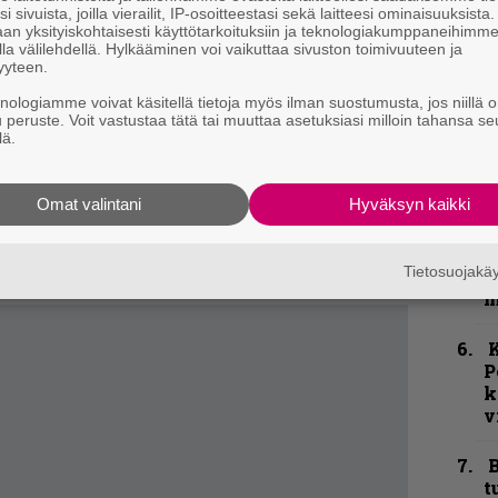
älkeen, Hässi sanoo viitaten paluukeikan
i sivuista, joilla vierailit, IP-osoitteestasi sekä laitteesi ominaisuuksista
–
an yksityiskohtaisesti käyttötarkoituksiin ja teknologiakumppaneihimm
e
la välilehdellä. Hylkääminen voi vaikuttaa sivuston toimivuuteen ja
h
yyteen.
2011
on rouhea, rehellinen ja silottelematon
anakkaa rockia kotikielellä. Bändi halusi tehdä
knologiamme voivat käsitellä tietoja myös ilman suostumusta, jos niillä o
”
u peruste. Voit vastustaa tätä tai muuttaa asetuksiasi milloin tahansa se
sen.
u
lä.
n
a kuin mahdollista. Tämä nykyinen
t
kaikki hinkataan radiosoittoon sopivaksi
Omat valintani
Hyväksyn kaikki
jäi, ei siellä mitään kauheita kardinaalimokia
N
F
ittaa yhtään biisiä uudestaan sen takia, kun
Tietosuojak
m
ehtii.
m
K
P
k
v
B
t