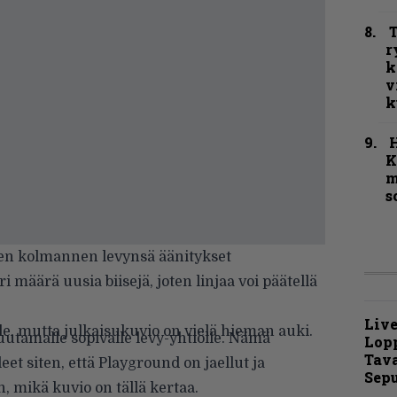
T
r
k
v
k
K
m
s
en kolmannen levynsä äänitykset
 määrä uusia biisejä, joten linjaa voi päätellä
Live
le, mutta julkaisukuvio on vielä hieman auki.
muutamalle sopivalle levy-yhtiölle. Nämä
Lop
Tava
eet siten, että Playground on jaellut ja
Sepu
, mikä kuvio on tällä kertaa.