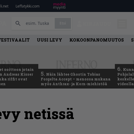
i.net
Leffatykki.com
PA
Etsi
KIRJAUDU
FESTIVAALIT
UUSI LEVY
KOKOONPANOMUUTOS
S
6.
t soittoon jotain
Kunni
5.
an Andreas Kisser
Näin lähtee Ghostin Tobias
Pohjolal
ka riffit ovat
Forgelta Accept – menossa mukana
keskelle
sen
myös Anthrax- ja Korn-miehistöä
videoll
evy netissä