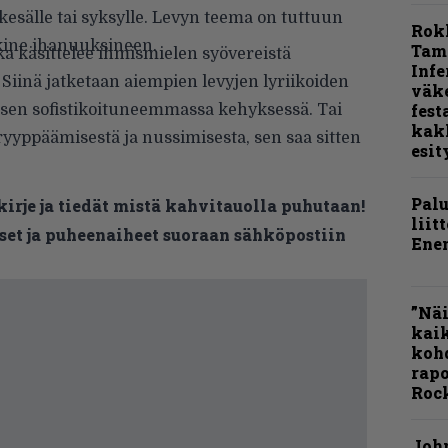
esälle tai syksylle. Levyn teema on tuttuun
Rok
kine ihanuuksineen.
Tamp
ka käsittelee ihmismielen syövereistä
Infe
Siinä jatketaan aiempien levyjen lyriikoiden
väk
fest
uksen sofistikoituneemmassa kehyksessä. Tai
kak
ä ryyppäämisestä ja nussimisesta, sen saa sitten
esit
Pal
kirje ja tiedät mistä kahvitauolla puhutaan!
liit
et ja puheenaiheet suoraan sähköpostiin
Ene
”Näi
kaik
kohd
rapo
Rock
Joh