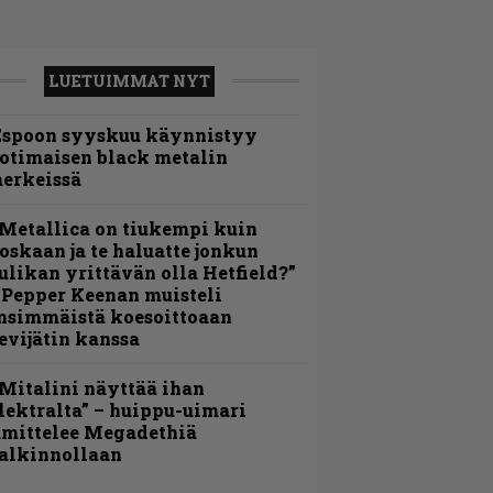
LUETUIMMAT NYT
Espoon syyskuu käynnistyy
otimaisen black metalin
erkeissä
Metallica on tiukempi kuin
oskaan ja te haluatte jonkun
ulikan yrittävän olla Hetfield?”
 Pepper Keenan muisteli
nsimmäistä koesoittoaan
evijätin kanssa
Mitalini näyttää ihan
lektralta” – huippu-uimari
amittelee Megadethiä
alkinnollaan