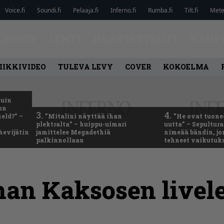
Voice.fi
Soundi.fi
Pelaaja.fi
Inferno.fi
Rumba.fi
Tilt.fi
Metel
ARVIOT
LEHTI
HAASTATTELUT
KAUP
IIKKIVIDEO
TULEVA LEVY
COVER
KOKOELMA
kuin
un
3.
4.
eld?” –
”Mitalini näyttää ihan
”He ovat tuonee
plektralta” – huippu-uimari
uutta” – Sepultur
hevijätin
jamittelee Megadethiä
nimeää bändin, jon
palkinnollaan
tehneet vaikutuk
han Kaksosen livel