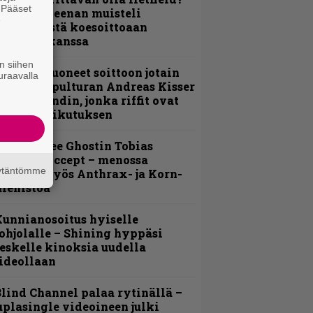
. Pääset
 Pepper Keenan muisteli
e
nsimmäistä koesoittoaan
evijätin kanssa
n siihen
He ovat tuoneet soittoon jotain
uraavalla
utta” – Sepulturan Andreas Kisser
imeää bändin, jonka riffit ovat
ehneet vaikutuksen
äin lähtee Ghostin Tobias
orgelta Accept – menossa
äytäntömme
ukana myös Anthrax- ja Korn-
iehistöä
unnianosoitus hyiselle
ohjolalle – Shining hyppäsi
eskelle kinoksia uudella
ideollaan
lind Channel palaa rytinällä –
uplasingle videoineen julki