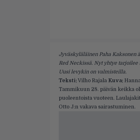
Jyväskyläläinen Paha Kaksonen ä
Red Neckissä. Nyt yhtye tarjoilee t
Uusi levykin on valmisteilla.
Teksti:
Vilho Rajala
Kuva:
Hanna
Tammikuun 28. päivän keikka o
puoleentoista vuoteen. Laulajakita
Otto J:n vakava sairastuminen.