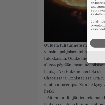
esimerkiks
tutustuma
seuraaval
käytettäv
Jotkin te
oikeutett
välilehdel
Oulusta tuli tunnetusti takavuos
vuosina pohjoisen toiminta on oll
tulokkaisiin. Quake the Earth on
alussa pöytään kovan nelibiisisen
Laulaja Aki Häkkinen ei toki ole 
Chaosissa ja Grinisterissä. QtE
vuotta nuorempia. Kun he kysyiv
hetki.
– Sitten kuulin jätkien tekemän
laulamaan. Siinä kuulin välittömäs