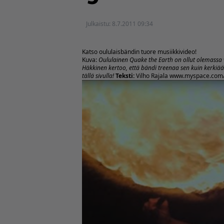
Julkaistu:
8.7.2011 09:34
Katso oululaisbändin tuore musiikkivideo!
Kuva:
Oululainen Quake the Earth on ollut olemassa 
Häkkinen kertoo, että bändi treenaa sen kuin kerkiää 
tällä sivulla!
Teksti:
Vilho Rajala
www.myspace.com/