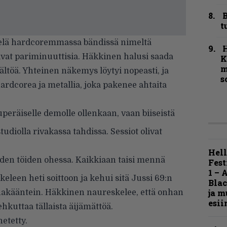
B
t
elä hardcoremmassa bändissä nimeltä
livat pariminuuttisia. Häkkinen halusi saada
K
m
töä. Yhteinen näkemys löytyi nopeasti, ja
s
ardcorea ja metallia, joka pakenee ahtaita
peräiselle demolle ollenkaan, vaan biiseistä
udiolla rivakassa tahdissa. Sessiot olivat
Hell
iden töiden ohessa. Kaikkiaan taisi mennä
Fest
1 – 
keleen heti soittoon ja kehui sitä Jussi 69:n
Blac
ja m
nakääntein. Häkkinen naureskelee, että onhan
esii
hkuttaa tällaista äijämättöä.
hetetty.