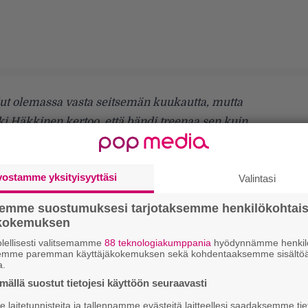
lut olemassa vasta seitsemän kuukautta, mutta
Aki Häkkinen kertoo, että bändi treenaa sen kuin
 Qstock-keikkaan. Katso False Light Circlen
vostamme yksityisyyttäsi
Valintasi
e.com/quaketheearth
semme suostumuksesi tarjotaksemme henkilökohtai
ökokemuksen
lellisesti valitsemamme
88 teknologiakumppania
hyödynnämme henkilö
semme paremman käyttäjäkokemuksen sekä kohdentaaksemme sisältöä
a.
ällä suostut tietojesi käyttöön seuraavasti
laitetunnisteita ja tallennamme evästeitä laitteellesi saadaksemme tie