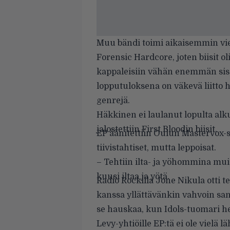
Muu bändi toimi aikaisemmin vi
Forensic Hardcore, joten biisit o
kappaleisiin vähän enemmän sisäl
lopputuloksena on väkevä liitto h
genrejä.
Häkkinen ei laulanut lopulta alku
jalostettiin First Bloodin biisit.
EP äänitettiin Oulun Mastervox-st
tiivistahtiset, mutta leppoisat.
– Tehtiin ilta- ja yöhommina mu
kuusi iltaa ja yötä.
Radio Rockilla Jone Nikula otti te
kanssa yllättävänkin vahvoin sa
se hauskaa, kun Idols-tuomari he
Levy-yhtiöille EP:tä ei ole vielä lä