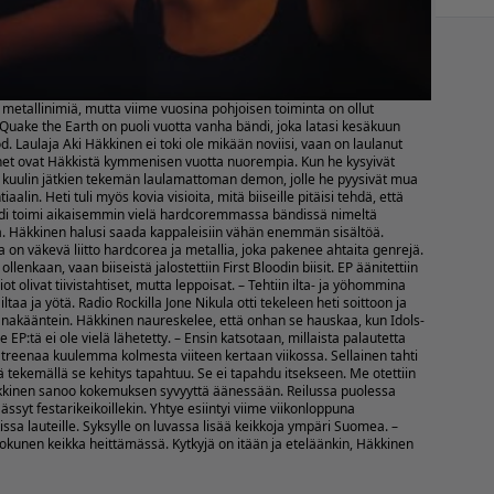
a metallinimiä, mutta viime vuosina pohjoisen toiminta on ollut
. Quake the Earth on puoli vuotta vanha bändi, joka latasi kesäkuun
d. Laulaja Aki Häkkinen ei toki ole mikään noviisi, vaan on laulanut
ehet ovat Häkkistä kymmenisen vuotta nuorempia. Kun he kysyivät
en kuulin jätkien tekemän laulamattoman demon, jolle he pyysivät mua
aalin. Heti tuli myös kovia visioita, mitä biiseille pitäisi tehdä, että
bändi toimi aikaisemmin vielä hardcoremmassa bändissä nimeltä
sia. Häkkinen halusi saada kappaleisiin vähän enemmän sisältöä.
 on väkevä liitto hardcorea ja metallia, joka pakenee ahtaita genrejä.
lenkaan, vaan biiseistä jalostettiin First Bloodin biisit. EP äänitettiin
 olivat tiivistahtiset, mutta leppoisat. – Tehtiin ilta- ja yöhommina
aa ja yötä. Radio Rockilla Jone Nikula otti tekeleen heti soittoon ja
 sanakääntein. Häkkinen naureskelee, että onhan se hauskaa, kun Idols-
 EP:tä ei ole vielä lähetetty. – Ensin katsotaan, millaista palautetta
i treenaa kuulemma kolmesta viiteen kertaan viikossa. Sellainen tahti
 tekemällä se kehitys tapahtuu. Se ei tapahdu itsekseen. Me otettiin
 Häkkinen sanoo kokemuksen syvyyttä äänessään. Reilussa puolessa
syt festarikeikoillekin. Yhtye esiintyi viime viikonloppuna
sa lauteille. Syksylle on luvassa lisää keikkoja ympäri Suomea. –
okunen keikka heittämässä. Kytkyjä on itään ja eteläänkin, Häkkinen