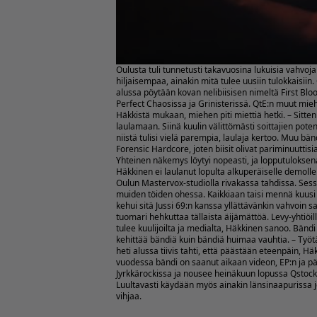
Oulusta tuli tunnetusti takavuosina lukuisia vahvoj
hiljaisempaa, ainakin mitä tulee uusiin tulokkaisiin
alussa pöytään kovan nelibiisisen nimeltä First Bloo
Perfect Chaosissa ja Grinisterissä. QtE:n muut mi
Häkkistä mukaan, miehen piti miettiä hetki. – Sitt
laulamaan. Siinä kuulin välittömästi soittajien potenti
niistä tulisi vielä parempia, laulaja kertoo. Muu 
Forensic Hardcore, joten biisit olivat pariminuutti
Yhteinen näkemys löytyi nopeasti, ja lopputuloksena
Häkkinen ei laulanut lopulta alkuperäiselle demolle ol
Oulun Mastervox-studiolla rivakassa tahdissa. Sessiot
muiden töiden ohessa. Kaikkiaan taisi mennä kuusi ilt
kehui sitä Jussi 69:n kanssa yllättävänkin vahvoin
tuomari hehkuttaa tällaista äijämättöä. Levy-yhtiöille
tulee kuulijoilta ja medialta, Häkkinen sanoo. Bänd
kehittää bändiä kuin bändiä huimaa vauhtia. – Työtä
heti alussa tiivis tahti, että päästään eteenpäin,
vuodessa bändi on saanut aikaan videon, EP:n ja pääs
Jyrkkärockissa ja nousee heinäkuun lopussa Qstockis
Luultavasti käydään myös ainakin länsinaapurissa j
vihjaa.