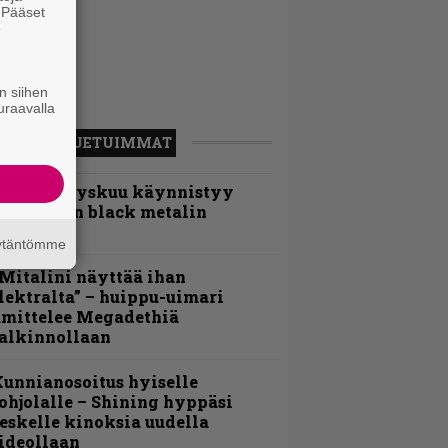
. Pääset
e
n siihen
uraavalla
LUETUIMMAT
Espoon syyskuu käynnistyy
otimaisen black metalin
erkeissä
äytäntömme
Mitalini näyttää ihan
lektralta” – huippu-uimari
amittelee Megadethiä
alkinnollaan
unnianosoitus hyiselle
ohjolalle – Shining hyppäsi
eskelle kinoksia uudella
ideollaan