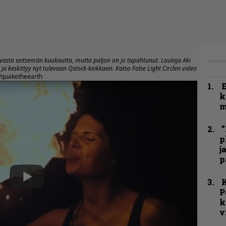
vasta seitsemän kuukautta, mutta paljon on jo tapahtunut. Laulaja Aki
ja keskittyy nyt tulevaan Qstock-keikkaan. Katso False Light Circlen video
quaketheearth
k
m
”
p
j
p
K
P
k
v