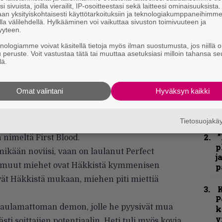
i sivuista, joilla vierailit, IP-osoitteestasi sekä laitteesi ominaisuuksista
an yksityiskohtaisesti käyttötarkoituksiin ja teknologiakumppaneihimm
la välilehdellä. Hylkääminen voi vaikuttaa sivuston toimivuuteen ja
yyteen.
knologiamme voivat käsitellä tietoja myös ilman suostumusta, jos niillä o
u peruste. Voit vastustaa tätä tai muuttaa asetuksiasi milloin tahansa se
lä.
Omat valintani
Hyväksyn kaikki
ina lukuisia vahvoja metallinimiä, mutta viime
k
ut hiljaisempaa, ainakin mitä tulee uusiin
m
Tietosuojak
 puoli vuotta vanha bändi, joka latasi kesäkuun
”
 nimeltä First Blood.
p
mikään noviisi, vaan on laulanut Perfect
j
:n muut miehet ovat Häkkistä kymmenisen
p
ät Häkkistä mukaan, miehen piti miettiä
K
P
 laulamattoman demon, jolle he pyysivät mua
k
v
ti soittajien potentiaalin. Heti tuli myös kovia