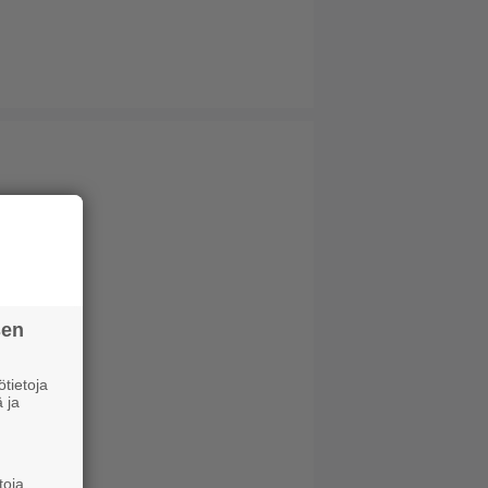
sen
tietoja
 ja
toja