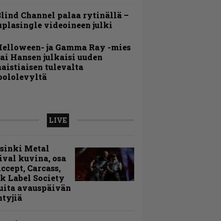
lind Channel palaa rytinällä –
uplasingle videoineen julki
Helloween- ja Gamma Ray -mies
ai Hansen julkaisi uuden
aistiaisen tulevalta
oololevyltä
LIVE
sinki Metal
ival kuvina, osa
Accept, Carcass,
k Label Society
uita avauspäivän
ntyjiä