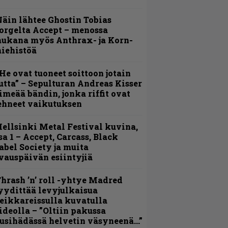
äin lähtee Ghostin Tobias
orgelta Accept – menossa
ukana myös Anthrax- ja Korn-
iehistöä
He ovat tuoneet soittoon jotain
utta” – Sepulturan Andreas Kisser
imeää bändin, jonka riffit ovat
ehneet vaikutuksen
ellsinki Metal Festival kuvina,
sa 1 – Accept, Carcass, Black
abel Society ja muita
vauspäivän esiintyjiä
hrash ’n’ roll -yhtye Madred
yydittää levyjulkaisua
eikkareissulla kuvatulla
ideolla – ”Oltiin pakussa
usihädässä helvetin väsyneenä…”