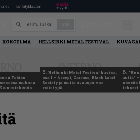
i.net
Leffatykki.com
PA
Etsi
KIRJAUDU
KOKOELMA
HELLSINKI METAL FESTIVAL
KUVAGAL
5.
6.
Hellsinki Metal Festival kuvina,
”He o
ostin Tobias
osa 1 – Accept, Carcass, Black Label
uutta” –
– menossa mukana
Society ja muita avauspäivän
nimeää b
 Korn-miehistöä
esiintyjiä
tehneet
itä