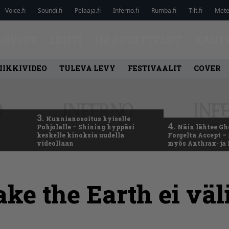
Voice.fi
Soundi.fi
Pelaaja.fi
Inferno.fi
Rumba.fi
Tilt.fi
Metel
ARVIOT
LEHTI
HAASTATTELUT
KAUP
IIKKIVIDEO
TULEVA LEVY
FESTIVAALIT
COVER
3.
Kunnianosoitus hyiselle
4.
Pohjolalle – Shining hyppäsi
Näin lähtee Gh
keskelle kinoksia uudella
Forgelta Accept 
videollaan
myös Anthrax- ja
ke the Earth ei väl