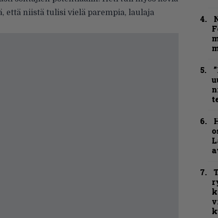
dä, että niistä tulisi vielä parempia, laulaja
N
F
m
m
”
u
n
t
H
o
L
a
T
r
k
v
k