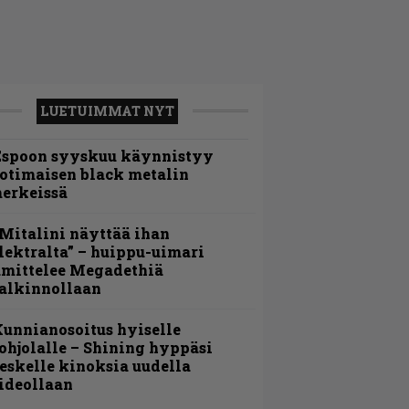
LUETUIMMAT NYT
Espoon syyskuu käynnistyy
otimaisen black metalin
erkeissä
Mitalini näyttää ihan
lektralta” – huippu-uimari
amittelee Megadethiä
alkinnollaan
unnianosoitus hyiselle
ohjolalle – Shining hyppäsi
eskelle kinoksia uudella
ideollaan