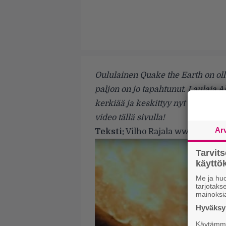
Oululainen Quake the Earth on ol
paljon on jo tapahtunut. Laulaja 
kerkiää ja keskittyy nyt tulevaan
video tällä sivulla!
Ar
Teksti:
Vilho Rajala
www.myspac
Tarvit
käytt
Me ja huo
tarjotak
mainoksi
Hyväksym
Käytämme 