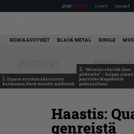
Como.fi
Episodi.fi
ETUSIVU
UUTISET
LEVY
KEIKKAUUTISET
BLACK METAL
SINGLE
MUS
2.
”Mitalini näyttää ihan
plektralta” – huippu-uimari
1.
Espoon syyskuu käynnistyy
jamittelee Megadethiä
kotimaisen black metalin merkeissä
palkinnollaan
Haastis: Qua
genreistä