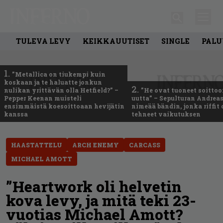
TULEVA LEVY
KEIKKAUUTISET
SINGLE
PALU
1.
”Metallica on tiukempi kuin
koskaan ja te haluatte jonkun
2.
nulikan yrittävän olla Hetfield?” –
”He ovat tuoneet soittoo
Pepper Keenan muisteli
uutta” – Sepulturan Andreas
ensimmäistä koesoittoaan hevijätin
nimeää bändin, jonka riffit
kanssa
tehneet vaikutuksen
HAASTATTELU
ARCH ENEMY
CARCASS
MICHAEL AMOTT
”Heartwork oli helvetin
kova levy, ja mitä teki 23-
vuotias Michael Amott?