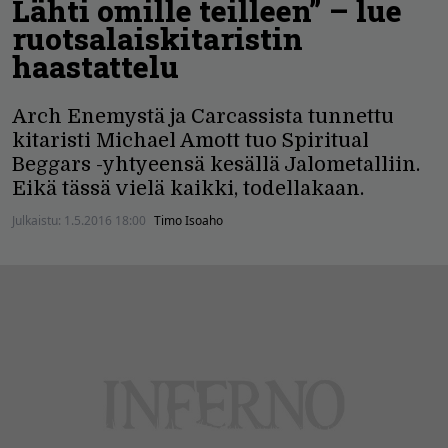
Lähti omille teilleen” – lue
ruotsalaiskitaristin
haastattelu
Arch Enemystä ja Carcassista tunnettu
kitaristi Michael Amott tuo Spiritual
Beggars -yhtyeensä kesällä Jalometalliin.
Eikä tässä vielä kaikki, todellakaan.
Julkaistu:
1.5.2016 18:00
Timo Isoaho