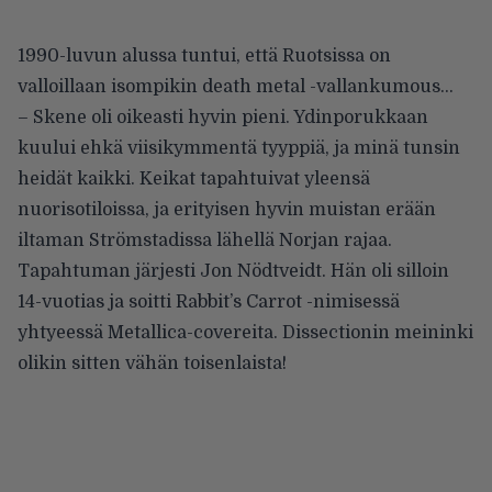
1990-luvun alussa tuntui, että Ruotsissa on
valloillaan isompikin death metal -vallankumous…
– Skene oli oikeasti hyvin pieni. Ydinporukkaan
kuului ehkä viisikymmentä tyyppiä, ja minä tunsin
heidät kaikki. Keikat tapahtuivat yleensä
nuorisotiloissa, ja erityisen hyvin muistan erään
iltaman Strömstadissa lähellä Norjan rajaa.
Tapahtuman järjesti Jon Nödtveidt. Hän oli silloin
14-vuotias ja soitti Rabbit’s Carrot -nimisessä
yhtyeessä Metallica-covereita. Dissectionin meininki
olikin sitten vähän toisenlaista!