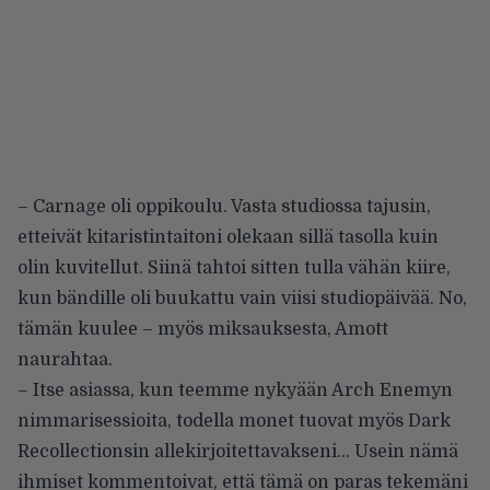
– Carnage oli oppikoulu. Vasta studiossa tajusin,
etteivät kitaristintaitoni olekaan sillä tasolla kuin
olin kuvitellut. Siinä tahtoi sitten tulla vähän kiire,
kun bändille oli buukattu vain viisi studiopäivää. No,
tämän kuulee – myös miksauksesta, Amott
naurahtaa.
– Itse asiassa, kun teemme nykyään Arch Enemyn
nimmarisessioita, todella monet tuovat myös Dark
Recollectionsin allekirjoitettavakseni… Usein nämä
ihmiset kommentoivat, että tämä on paras tekemäni