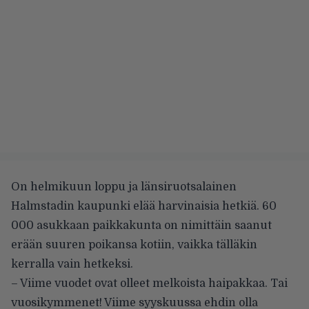
On helmikuun loppu ja länsiruotsalainen
Halmstadin kaupunki elää harvinaisia hetkiä. 60
000 asukkaan paikkakunta on nimittäin saanut
erään suuren poikansa kotiin, vaikka tälläkin
kerralla vain hetkeksi.
– Viime vuodet ovat olleet melkoista haipakkaa. Tai
vuosikymmenet! Viime syyskuussa ehdin olla