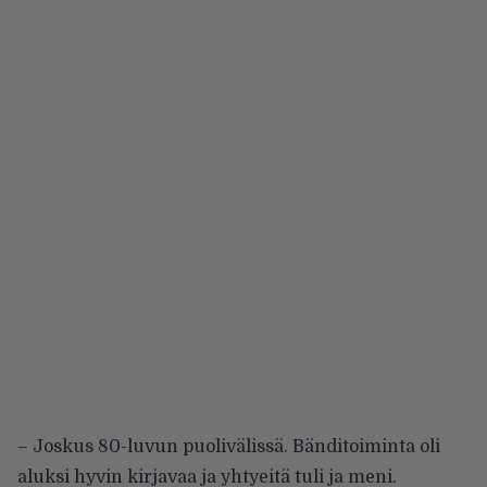
– Joskus 80-luvun puolivälissä. Bänditoiminta oli
aluksi hyvin kirjavaa ja yhtyeitä tuli ja meni.