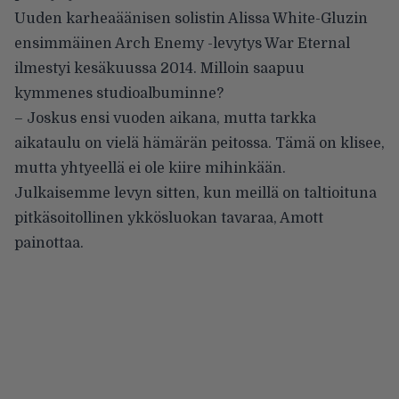
Uuden karheaäänisen solistin Alissa White-Gluzin
ensimmäinen Arch Enemy -levytys War Eternal
ilmestyi kesäkuussa 2014. Milloin saapuu
kymmenes studioalbuminne?
– Joskus ensi vuoden aikana, mutta tarkka
aikataulu on vielä hämärän peitossa. Tämä on klisee,
mutta yhtyeellä ei ole kiire mihinkään.
Julkaisemme levyn sitten, kun meillä on taltioituna
pitkäsoitollinen ykkösluokan tavaraa, Amott
painottaa.