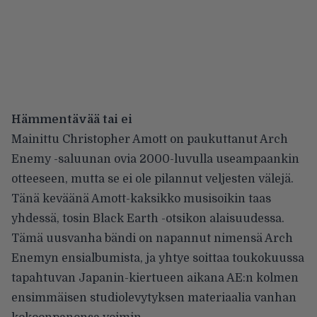
Hämmentävää tai ei
Mainittu Christopher Amott on paukuttanut Arch
Enemy -saluunan ovia 2000-luvulla useampaankin
otteeseen, mutta se ei ole pilannut veljesten välejä.
Tänä keväänä Amott-kaksikko musisoikin taas
yhdessä, tosin Black Earth -otsikon alaisuudessa.
Tämä uusvanha bändi on napannut nimensä Arch
Enemyn ensialbumista, ja yhtye soittaa toukokuussa
tapahtuvan Japanin-kiertueen aikana AE:n kolmen
ensimmäisen studiolevytyksen materiaalia vanhan