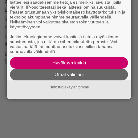
ajatukselta. Black Earth on siis tavallaan Arch
laitteellesi saadaksemme tietoja esimerkiksi sivuista, joilla
vierailit, IP-osoitteestasi sekä laitteesi ominaisuuksista.
Enemy, mutta emme tietenkään halua käyttää tässä
Pääset tutustumaan yksityiskohtaisesti käyttötarkoituksiin ja
teknologiakumppaneihimme seuraavalla välilehdellä.
yhteydessä Arch Enemy -nimeä. Nykyinen bändi on
Hylkääminen voi vaikuttaa sivuston toimivuuteen ja
käytettävyyteen.
mitä on, ja tämä on se vanha versio. Pahoittelen, jos
tämä on hämmentävää.
Jotkin teknologiamme voivat käsitellä tietoja myös ilman
suostumusta, jos niillä on siihen oikeutettu peruste. Voit
Mikä merkitys mahtaa olla sillä, että bändin
vastustaa tätä tai muuttaa asetuksiasi milloin tahansa
seuraavalla välilehdellä.
perustamisesta ja Black Earth -ensilevystä on
kulunut kaksikymmentä vuotta?
Hyväksyn kaikki
Omat valintani
Tietosuojakäytäntömme