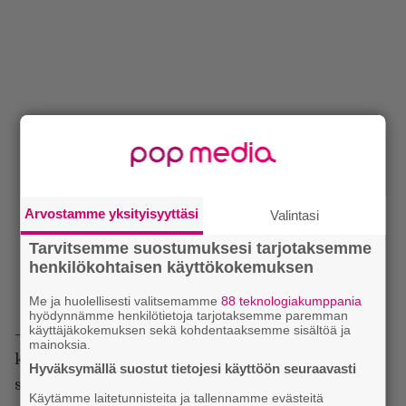
Arvostamme yksityisyyttäsi
Valintasi
Tarvitsemme suostumuksesi tarjotaksemme
henkilökohtaisen käyttökokemuksen
Me ja huolellisesti valitsemamme
88 teknologiakumppania
hyödynnämme henkilötietoja tarjotaksemme paremman
käyttäjäkokemuksen sekä kohdentaaksemme sisältöä ja
– Kun japanilaispromoottori sitten tiedusteli
mainoksia.
kiinnostustamme muutamia täysimittaisia old
Hyväksymällä suostut tietojesi käyttöön seuraavasti
school -keikkoja kohtaan, sehän tuntui mainiolta
Käytämme laitetunnisteita ja tallennamme evästeitä