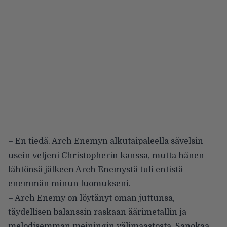
– En tiedä. Arch Enemyn alkutaipaleella sävelsin
usein veljeni Christopherin kanssa, mutta hänen
lähtönsä jälkeen Arch Enemystä tuli entistä
enemmän minun luomukseni.
– Arch Enemy on löytänyt oman juttunsa,
täydellisen balanssin raskaan äärimetallin ja
melodisemman meiningin välimaastosta. Sanokaa