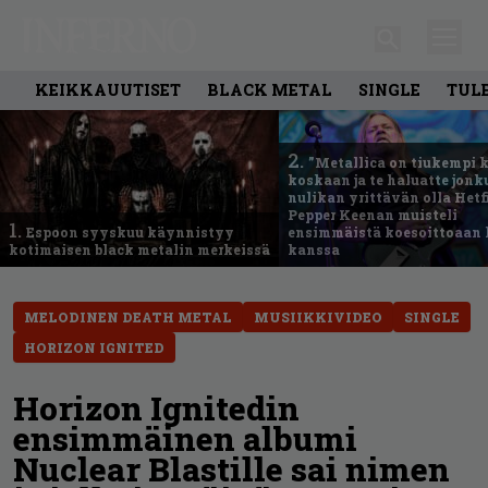
KEIKKAUUTISET
BLACK METAL
SINGLE
TUL
2.
”Metallica on tiukempi 
koskaan ja te haluatte jonk
nulikan yrittävän olla Hetfi
Pepper Keenan muisteli
1.
Espoon syyskuu käynnistyy
ensimmäistä koesoittoaan 
kotimaisen black metalin merkeissä
kanssa
MELODINEN DEATH METAL
MUSIIKKIVIDEO
SINGLE
HORIZON IGNITED
Horizon Ignitedin
ensimmäinen albumi
Nuclear Blastille sai nimen