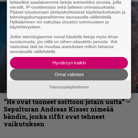
laitteellesi saadaksemme tietoja esimerkiksi sivuista, joilla
vierailit, IP-osoitteestasi sekä laitteesi ominaisuuksista.
Pääset tutustumaan yksityiskohtaisesti käyttötarkoituksiin ja
teknologiakumppaneihimme seuraavalla välilehdellä.
Hylkääminen voi vaikuttaa sivuston toimivuuteen ja
käytettävyyteen.
Jotkin teknologiamme voivat käsitellä tietoja myös ilman
suostumusta, jos niillä on siihen oikeutettu peruste. Voit
vastustaa tätä tai muuttaa asetuksiasi milloin tahansa
seuraavalla välilehdellä.
Hyväksyn kaikki
Omat valintani
Tietosuojakäytäntömme
”He ovat tuoneet soittoon jotain uutta” –
Sepulturan Andreas Kisser nimeää
bändin, jonka riffit ovat tehneet
vaikutuksen