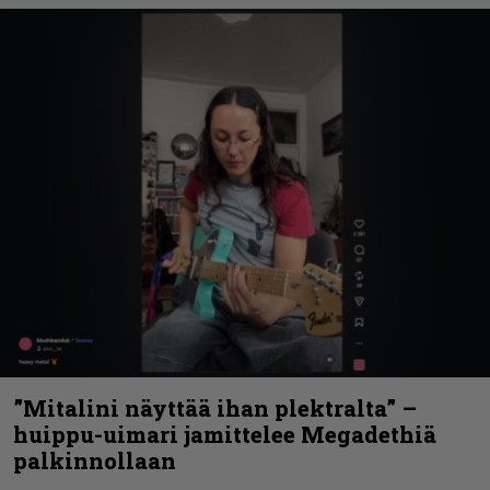
”Mitalini näyttää ihan plektralta” –
huippu-uimari jamittelee Megadethiä
palkinnollaan