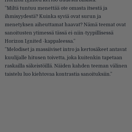
Horizon Ignited kertoo uudesta biisistä.
”Miltä tuntuu menettää ote omasta itsestä ja
ihmisyydestä? Kuinka syviä ovat surun ja
menetyksen aiheuttamat haavat? Nämä teemat ovat
sanoitusten ytimessä tässä ei-niin-tyypillisessä
Horizon Ignited -kappaleessa.”
”Melodiset ja massiiviset intro ja kertosäkeet antavat
kuulijalle hitusen toivetta, joka kuitenkin tapetaan
raskailla säkeistöillä. Näiden kahden teeman välinen
taistelu luo kiehtovaa kontrastia sanoituksiin.”