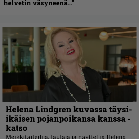
helvetin väsyneenä…”