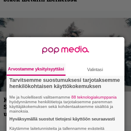
Arvostamme yksityisyyttäsi
Valintasi
Tarvitsemme suostumuksesi tarjotaksemme
henkilökohtaisen käyttökokemuksen
Me ja huolellisesti valitsemamme
88 teknologiakumppania
Kunnianosoitus hyiselle Pohjolalle –
hyödynnämme henkilötietoja tarjotaksemme paremman
Shining hyppäsi keskelle kinoksia
käyttäjäkokemuksen sekä kohdentaaksemme sisältöä ja
mainoksia.
uudella videollaan
Hyväksymällä suostut tietojesi käyttöön seuraavasti
Käytämme laitetunnisteita ja tallennamme evästeitä