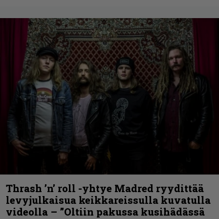
Thrash ’n’ roll -yhtye Madred ryydittää
levyjulkaisua keikkareissulla kuvatulla
videolla – ”Oltiin pakussa kusihädässä