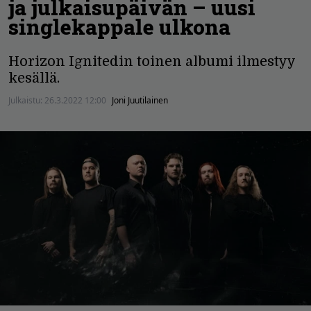
ja julkaisupäivän – uusi
singlekappale ulkona
Horizon Ignitedin toinen albumi ilmestyy
kesällä.
Julkaistu:
26.3.2022 12:00
Joni Juutilainen