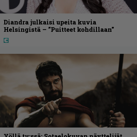
Diandra julkaisi upeita kuvia
Helsingistä – ”Puitteet kohdillaan”
Yöllä tv:ssä: Sotaelokuvan näyttelijät