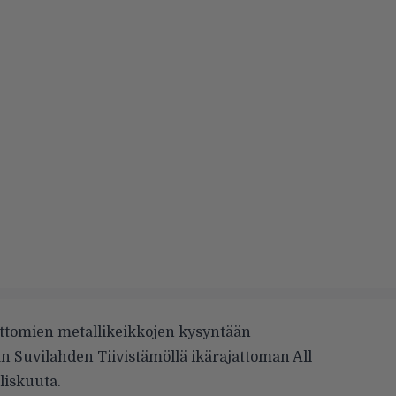
attomien metallikeikkojen kysyntään
n Suvilahden Tiivistämöllä ikärajattoman All
liskuuta.