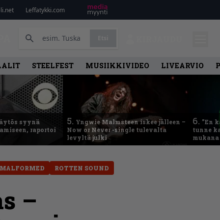
i.net
Leffatykki.com
PA
Etsi
KIRJAUDU
AALIT
STEELFEST
MUSIIKKIVIDEO
LIVEARVIO
5.
6.
käytös syynä
Yngwie Malmsteen iskee jälleen –
”En k
tamiseen, raportoi
Now or Never -single tulevalta
tunne ka
levyltä julki
mukana 
MALFORMED
ROTTEN SOUND
as –