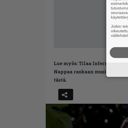
esimerkiks
tutustuma
seuraaval
käytettäv
Jotkin te
oikeutett
välilehdel
Lue myös:
Tilaa Infernon uutis
Nappaa raskaan musiikin uutis
tästä.