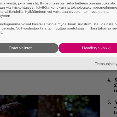
n
i sivuista, joilla vierailit, IP-osoitteestasi sekä laitteesi ominaisuuksista
an yksityiskohtaisesti käyttötarkoituksiin ja teknologiakumppaneihimm
–
la välilehdellä. Hylkääminen voi vaikuttaa sivuston toimivuuteen ja
e
yyteen.
h
knologiamme voivat käsitellä tietoja myös ilman suostumusta, jos niillä o
u peruste. Voit vastustaa tätä tai muuttaa asetuksiasi milloin tahansa se
”
lä.
u
n
t
Omat valintani
Hyväksyn kaikki
B
kirje ja tiedät mistä kahvitauolla puhutaan!
u
Tietosuojak
et ja puheenaiheet suoraan sähköpostiin
m
S
S
r
Y
–
l