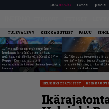
Como.fi
Episodi.fi
ETUSIVU
UUTISET
LEVY
TULEVA LEVY
KEIKKAUUTISET
PALUU
SING
1.
”Metallica on tiukempi kuin
koskaan ja te haluatte jonkun
2.
nulikan yrittävän olla Hetfield?” –
”He ovat tuoneet soittoo
Pepper Keenan muisteli
uutta” – Sepulturan Andreas
ensimmäistä koesoittoaan hevijätin
nimeää bändin, jonka riffit
kanssa
tehneet vaikutuksen
HELSINKI DEATH FEST
KEIKKAUUTI
Ikärajatont