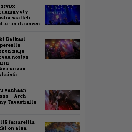
arvio:
puunmyyty
stia saatteli
lturan ikiuneen
ki Raikasi
ereella –
rnon neljä
evää nostoa
arin
kospäivän
yksistä
uu vanhaan
toon – Arch
my Tavastialla
llä festareilla
ki on aina