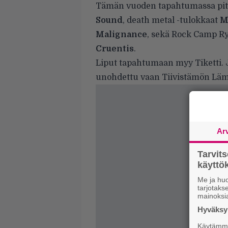
Tämän vuoden tapahtumassa pitt
Sound
, death metal -tulokkaat
M
Malignance
, sekä Rock Camp Ry
Cruentis
.
Liput tapahtumaan myy
Tiketti
.
unohdettu vaan Tiivistämön Läm
Ar
Tarvit
käytt
Me ja huo
tarjotak
mainoksi
Hyväksym
Käytämme 