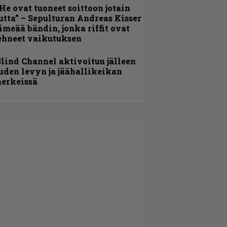
He ovat tuoneet soittoon jotain
utta” – Sepulturan Andreas Kisser
imeää bändin, jonka riffit ovat
ehneet vaikutuksen
lind Channel aktivoituu jälleen
uden levyn ja jäähallikeikan
erkeissä