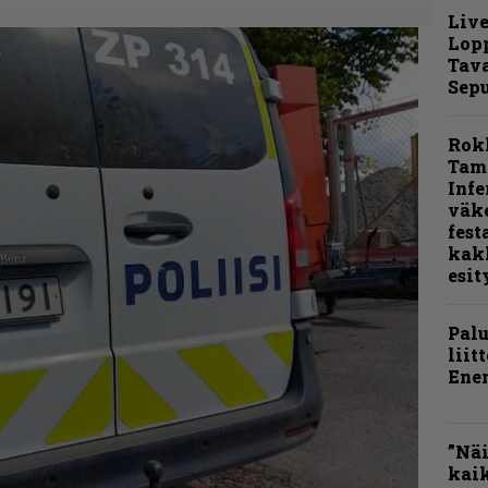
Live
Lop
Tava
Sepu
Rok
Tamp
Infe
väk
fest
kak
esit
Pal
liit
Ene
”Näi
kaik