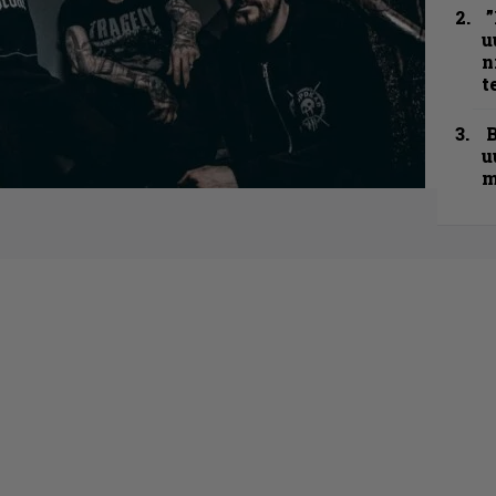
”
u
n
t
B
u
m