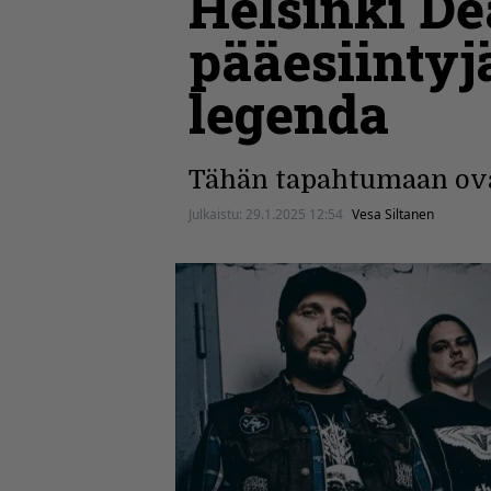
Helsinki De
pääesiintyj
legenda
Tähän tapahtumaan ovat
Julkaistu:
29.1.2025 12:54
Vesa Siltanen