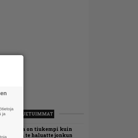
sen
tietoja
LUETUIMMAT
 ja
Metallica on tiukempi kuin
oskaan ja te haluatte jonkun
toja