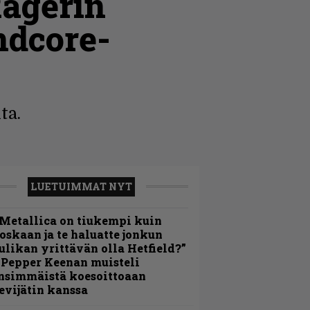
Ragerin
ndcore-
ta.
LUETUIMMAT NYT
Metallica on tiukempi kuin
oskaan ja te haluatte jonkun
ulikan yrittävän olla Hetfield?”
 Pepper Keenan muisteli
nsimmäistä koesoittoaan
evijätin kanssa