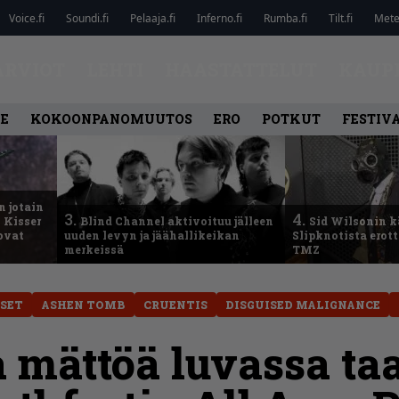
Voice.fi
Soundi.fi
Pelaaja.fi
Inferno.fi
Rumba.fi
Tilt.fi
Metel
ARVIOT
LEHTI
HAASTATTELUT
KAUP
LE
KOKOONPANOMUUTOS
ERO
POTKUT
FESTIV
n jotain
3.
4.
 Kisser
Blind Channel aktivoituu jälleen
Sid Wilsonin 
 ovat
uuden levyn ja jäähallikeikan
Slipknotista erot
merkeissä
TMZ
SET
ASHEN TOMB
CRUENTIS
DISGUISED MALIGNANCE
a mättöä luvassa ta