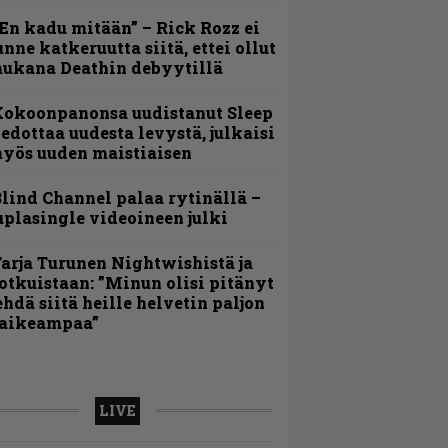
En kadu mitään” – Rick Rozz ei
unne katkeruutta siitä, ettei ollut
ukana Deathin debyytillä
Kokoonpanonsa uudistanut Sleep
iedottaa uudesta levystä, julkaisi
yös uuden maistiaisen
lind Channel palaa rytinällä –
uplasingle videoineen julki
arja Turunen Nightwishistä ja
otkuistaan: ”Minun olisi pitänyt
ehdä siitä heille helvetin paljon
aikeampaa”
LIVE