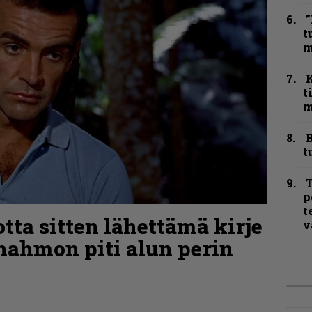
”
t
m
t
m
B
t
T
p
t
tta sitten lähettämä kirje
v
-hahmon piti alun perin