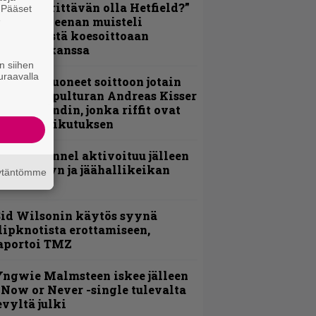
ulikan yrittävän olla Hetfield?”
. Pääset
e
 Pepper Keenan muisteli
nsimmäistä koesoittoaan
evijätin kanssa
n siihen
uraavalla
He ovat tuoneet soittoon jotain
utta” – Sepulturan Andreas Kisser
imeää bändin, jonka riffit ovat
ehneet vaikutuksen
lind Channel aktivoituu jälleen
uden levyn ja jäähallikeikan
äytäntömme
erkeissä
id Wilsonin käytös syynä
lipknotista erottamiseen,
aportoi TMZ
ngwie Malmsteen iskee jälleen
 Now or Never -single tulevalta
evyltä julki