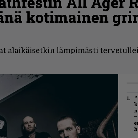
athfestin All Ager 
änä kotimainen gri
 alaikäisetkin lämpimästi tervetullei
”
k
n
–
e
h