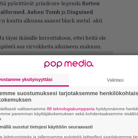
iä pyörittävät grindcore-legenda
Rotten
alformed
,
Ashen Tomb
ja
Disguised
:n kautta alkunsa saanut black metal -akti
 Ja täysi-ikäisille kerrottakoon, ettei heitä ole
piöstä saa virvokkeita aikuiseen makuun.
vostamme yksityisyyttäsi
Valintasi
semme suostumuksesi tarjotaksemme henkilökohtai
ökokemuksen
lellisesti valitsemamme
88 teknologiakumppania
hyödynnämme henkilö
semme paremman käyttäjäkokemuksen sekä kohdentaaksemme sisältöä
a.
ällä suostut tietojesi käyttöön seuraavasti
”
k
laitetunnisteita ja tallennamme evästeitä laitteellesi saadaksemme tie