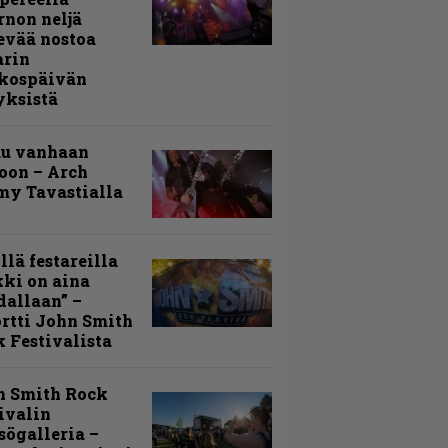
rnon neljä
evää nostoa
arin
kospäivän
yksistä
uu vanhaan
toon – Arch
my Tavastialla
llä festareilla
ki on aina
allaan” –
rtti John Smith
 Festivalista
n Smith Rock
ivalin
sögalleria –