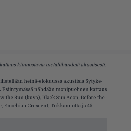
ttaus kiinnostavia metallibändejä akustisesti.
ilistellään heinä-elokuussa akustisia Sytyke-
a. Esiintymässä nähdään monipuolinen kattaus
ow the Sun
(kuva),
Black Sun Aeon
,
Before the
e
,
Enochian Crescent
,
Tukkanuotta
ja
45