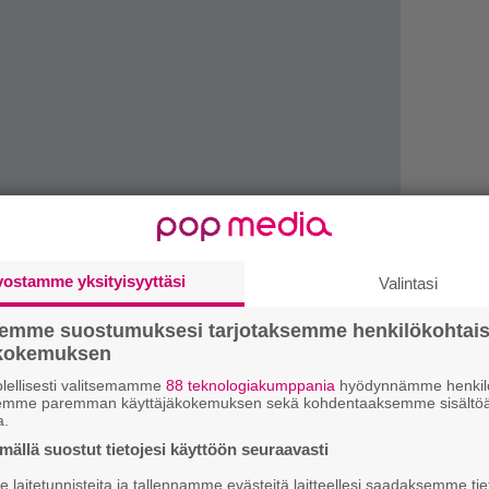
vostamme yksityisyyttäsi
Valintasi
”
k
semme suostumuksesi tarjotaksemme henkilökohtai
n
ökokemuksen
–
e
lellisesti valitsemamme
88 teknologiakumppania
hyödynnämme henkilö
h
semme paremman käyttäjäkokemuksen sekä kohdentaaksemme sisältöä
a.
”
ällä suostut tietojesi käyttöön seuraavasti
unnelmia tarjoavien Sytyke-klubien takana ovat
u
laitetunnisteita ja tallennamme evästeitä laitteellesi saadaksemme tie