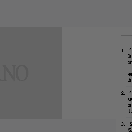
”
k
n
–
e
h
”
u
n
t
S
S