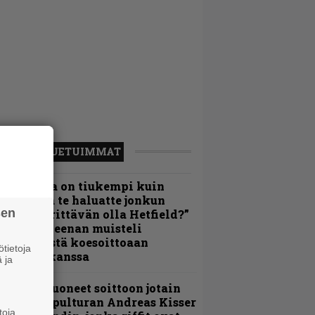
LUETUIMMAT
Metallica on tiukempi kuin
oskaan ja te haluatte jonkun
sen
ulikan yrittävän olla Hetfield?”
 Pepper Keenan muisteli
nsimmäistä koesoittoaan
tietoja
evijätin kanssa
 ja
He ovat tuoneet soittoon jotain
utta” – Sepulturan Andreas Kisser
toja