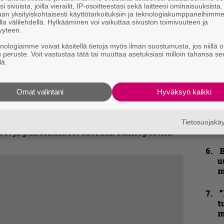
äraja on K18. Tarkat päivät, esiintyjät ja
n
i sivuista, joilla vierailit, IP-osoitteestasi sekä laitteesi ominaisuuksista
t
an yksityiskohtaisesti käyttötarkoituksiin ja teknologiakumppaneihimm
la välilehdellä. Hylkääminen voi vaikuttaa sivuston toimivuuteen ja
yyteen.
S
the Dawn, 10€
S
knologiamme voivat käsitellä tietoja myös ilman suostumusta, jos niillä o
r
u peruste. Voit vastustaa tätä tai muuttaa asetuksiasi milloin tahansa se
lä.
B
anuotta, 10€
t
Omat valintani
Hyväksyn kaikki
Y
kirje ja tiedät mistä kahvitauolla puhutaan!
–
Tietosuojak
l
et ja puheenaiheet suoraan sähköpostiin
B
u
m
”
t
m