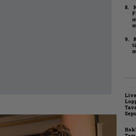
N
F
m
m
t
m
Live
Lop
Tava
Sepu
Rok
Tamp