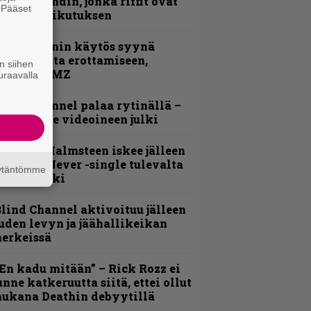
imeää bändin, jonka riffit ovat
. Pääset
ehneet vaikutuksen
e
id Wilsonin käytös syynä
lipknotista erottamiseen,
n siihen
aportoi TMZ
uraavalla
lind Channel palaa rytinällä –
uplasingle videoineen julki
ngwie Malmsteen iskee jälleen
 Now or Never -single tulevalta
äytäntömme
evyltä julki
lind Channel aktivoituu jälleen
uden levyn ja jäähallikeikan
erkeissä
En kadu mitään” – Rick Rozz ei
unne katkeruutta siitä, ettei ollut
ukana Deathin debyytillä