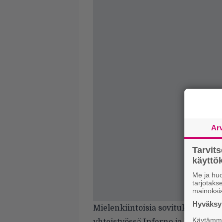
Ar
Tarvit
käytt
Me ja huo
tarjotak
mainoksi
Hyväksym
Mielenkiintoisia sovituksia ja t
Käytämme 