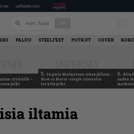
i.net
Leffatykki.com
PA
Etsi
KIRJAUDU
ERO
PALUU
STEELFEST
POTKUT
COVER
KOK
5.
6.
Yngwie Malmsteen iskee jälleen –
Blind
palaa rytinällä –
Now or Never -single tulevalta
uuden le
neen julki
levyltä julki
merkeis
isia iltamia