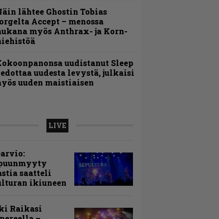
äin lähtee Ghostin Tobias
orgelta Accept – menossa
ukana myös Anthrax- ja Korn-
iehistöä
Kokoonpanonsa uudistanut Sleep
iedottaa uudesta levystä, julkaisi
yös uuden maistiaisen
LIVE
arvio:
puunmyyty
stia saatteli
lturan ikiuneen
ki Raikasi
ereella –