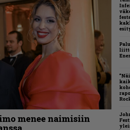
Infe
väk
fest
kak
esit
Pal
liit
Ene
”Näi
kaik
kohd
rapo
Rock
Joh
kimo menee naimisiin
Fest
anssa
ylei