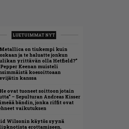
LUETUIMMAT NYT
Metallica on tiukempi kuin
oskaan ja te haluatte jonkun
ulikan yrittävän olla Hetfield?”
 Pepper Keenan muisteli
nsimmäistä koesoittoaan
evijätin kanssa
He ovat tuoneet soittoon jotain
utta” – Sepulturan Andreas Kisser
imeää bändin, jonka riffit ovat
ehneet vaikutuksen
id Wilsonin käytös syynä
lipknotista erottamiseen,