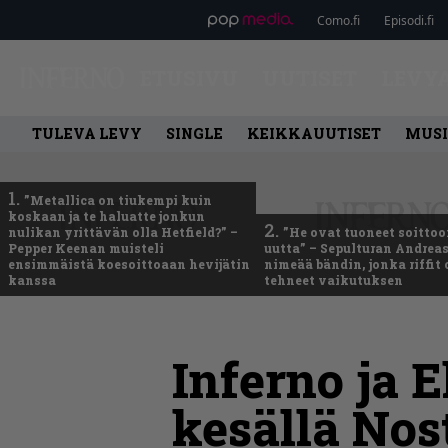
Como.fi
Episodi.fi
ETUSIVU
UUTISET
LEVY
TULEVA LEVY
SINGLE
KEIKKAUUTISET
MUSI
1.
”Metallica on tiukempi kuin
koskaan ja te haluatte jonkun
2.
nulikan yrittävän olla Hetfield?” –
”He ovat tuoneet soittoo
Pepper Keenan muisteli
uutta” – Sepulturan Andreas
ensimmäistä koesoittoaan hevijätin
nimeää bändin, jonka riffit
kanssa
tehneet vaikutuksen
Inferno ja E
kesällä Nost