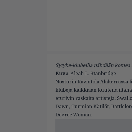
Sytyke-klubeilla nähdään komea ka
Kuva:
Aleah L. Stanbridge
Nosturin Ravintola Alakerrassa fi
klubeja kaikkiaan kuutena iltan
eturivin raskaita artisteja:
Swall
Dawn
,
Turmion Kätilöt
,
Battlelor
Degree Woman
.