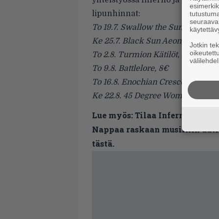
yhteistyössä Inferno ja
Elmu
. Ik
esimerkiks
lipunhinnat:
tutustuma
seuraaval
To 19.7. Swallow the Sun, 12€
käytettäv
Ke 25.7. Black Sun Aeon, Before 
Jotkin te
oikeutett
To 2.8. Turmion Kätilöt, 12€
välilehdel
To 9.8. Battlelore, 8€
To 16.8. Enochian Crescent, Tukk
Ke 22.8. 45 Degree Woman, 8€
Lue myös:
Tilaa Infernon uutis
Nappaa raskaan musiikin uutis
tästä.