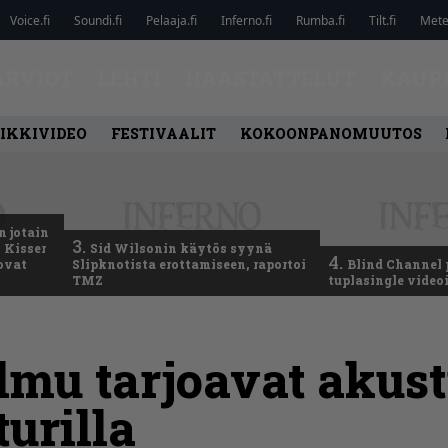
Voice.fi
Soundi.fi
Pelaaja.fi
Inferno.fi
Rumba.fi
Tilt.fi
Metel
ARVIOT
LEHTI
HAASTATTELUT
KAUP
IKKIVIDEO
FESTIVAALIT
KOKOONPANOMUUTOS
n jotain
3.
 Kisser
Sid Wilsonin käytös syynä
4.
 ovat
Slipknotista erottamiseen, raportoi
Blind Channel 
TMZ
tuplasingle videoi
lmu tarjoavat akust
urilla