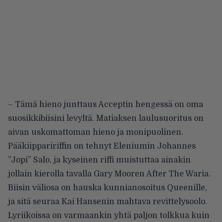
– Tämä hieno junttaus Acceptin hengessä on oma
suosikkibiisini levyltä. Matiaksen laulusuoritus on
aivan uskomattoman hieno ja monipuolinen.
Pääkiippaririffin on tehnyt Eleniumin Johannes
”Jopi” Salo, ja kyseinen riffi muistuttaa ainakin
jollain kierolla tavalla Gary Mooren After The Waria.
Biisin väliosa on hauska kunnianosoitus Queenille,
ja sitä seuraa Kai Hansenin mahtava revittelysoolo.
Lyriikoissa on varmaankin yhtä paljon tolkkua kuin