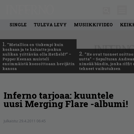
SINGLE
TULEVA LEVY
MUSIIKKIVIDEO
KEIK
1.
”Metallica on tiukempi kuin
koskaan ja te haluatte jonkun
2.
nulikan yrittävän olla Hetfield?” –
”He ovat tuoneet soittoo
Pepper Keenan muisteli
uutta” – Sepulturan Andreas
ensimmäistä koesoittoaan hevijätin
nimeää bändin, jonka riffit
kanssa
tehneet vaikutuksen
Inferno tarjoaa: kuuntele
uusi Merging Flare -albumi!
Julkaistu:
29.4.2011 06:45