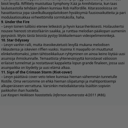
biisit levyllä. Riffittely muistuttaa Symphony X:ää ja Annihilatoria, kun taas
lauluosastolla tehdään jälleen kunniaa Rob Halfordille. Kitarasooloissa on
havaittavissa jopa sävelkulkuoppilaitoksen hyväksymiä fuusiovaikutteita ja pari
modulaatiosukkaa virheettömillä sormituksilla, haha.
9. Under the Fire
– Levyn toinen tulibiisi etenee letkeästi ja hyvin kasarihenkisesti. Hoilauskertsi
nousee hienosti stratosfääriin saakka, ja runttaa melodian pääkopan uumeniin
pysyvästi. Myös tästä biisistä pystyy blokkailemaan videopelimeininkejä.
10. Star Odyssey
– Levyn vanhin ralli, mutta itseoikeutetusti levyllä mukana melodisen
rikkautensa ja iskevien riffien vuoksi. Vuonna X maapallo on muuttunut
elinkelvottomaksi, joten tähtiseikkailuun ryhtyminen on ainoa keino löytää uusi
asuinsija ihmiskunnalle. Temaattista yhteneväisyyttä korostavat väliosion
erilaiset tunnelmat ja nostattavat kappaletta lopun grande finaleen, jossa uusi
asuinpaikka on löydetty ja uusi elämä alkaa.
11. Sign of the Crimson Storm (Riot-cover)
– Levyn päättävä cover-veto tekee kunniaa hieman vähemmän tunnetulle
Riotille. Oma versiomme on ehkä hieman sliipatumpi ja mahtipontisempi
alkuperäiseen verrattuna. Varsinkin melodiakitaroita lisäiltiin sopiviin
paikkoihin ihan huolella.
Lue Kasperi Heikkisen haastattelu Infernon numerosta 4/2011 (#86).