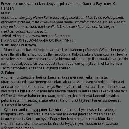
Reverence on kovan luokan debyytti, jolla vierailee Gamma Ray -mies Kai
Hansen.
Kuva:
Kotimaisen Merging Flaren Reverence-levy julkaistaan 11.5. Se on vahva paketti
melodista metallia, josta ei vauhtiakaan puutu. Vierailemassa on itse Kai Hansen.
Levy on kuunneltavana tällä sivulla 9.5. saakka! Alla myös kitaristi Kasperi
Heikkisen kommentit biiseistä.
Teksti:
Vilho Rajala
www.mergingflare.com
[TÄMÄ KUUNTELUKAMPANJA ON PÄÄTTYNYT.]
1. At Daggers Drawn
– Mainio vauhdikas menopala vanhan Helloweenin ja Running Wildin hengessä
iskevillä riffeillä ja hypnoottisilla melodioilla. Kakkossäkeistössä kuullaan levyllä
vierailevan Kai Hansenin verevää ja hienoa tulkintaa. Lyriikat maalailevat jonkin
sortin apokalyptista visiota sodasta tuomiopäivän kynnyksellä, ehkä hieman
Terminator-leffojen tarinaa löyhästi sivuten.
2. Faker
– Toinen runttausbiisi heti kärkeen, eli taas mennään eikä meinata.
Kitaraosasto tykittää menemään olan takaa, ja Matiaksen raivokas tulkinta ei
anna armoa tai ota panttivankeja. Biisin työnimi oli aikanaan Liar, mutta koska
sen nimisiä biisejä on jo maailma täynnä päätin muuttaa sen Fakeriksi Masters
Of The Universe hahmon mukaan, haha. Lyriikat kertovat luonnollisestikin
petollisesta ihmisestä, ja siitä että mitta on tullut täyteen hänen suhteensa.
3. Carved in Stone
– Kyseinen anthem-tyyppinen keskitemporalli on hyvin kasarihenkinen ja
kompakti veto. Tarttuvat ja mehukkaat melodiat jäävät soimaan päähän
takuuvarmasti. Kertsi on hyvin Edguy-henkinen hoilaus isolla köörillä ja
moniäänisellä stemmoituksella. Biisistä löytyy myös muutamia viittauksia
videopelimaailmaan.