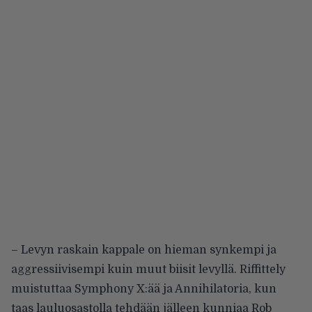
– Levyn raskain kappale on hieman synkempi ja
aggressiivisempi kuin muut biisit levyllä. Riffittely
muistuttaa Symphony X:ää ja Annihilatoria, kun
taas lauluosastolla tehdään jälleen kunniaa Rob