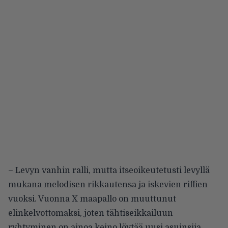
– Levyn vanhin ralli, mutta itseoikeutetusti levyllä
mukana melodisen rikkautensa ja iskevien riffien
vuoksi. Vuonna X maapallo on muuttunut
elinkelvottomaksi, joten tähtiseikkailuun
ryhtyminen on ainoa keino löytää uusi asuinsija