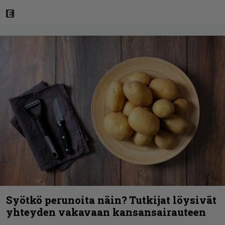
Syötkö perunoita näin? Tutkijat löysivät
yhteyden vakavaan kansansairauteen