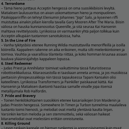
4. Terrordome
– Tämä hieno junttaus Acceptin hengessä on oma suosikkibiisini levyltä.
Matiaksen laulusuoritus on aivan uskomattoman hieno ja monipuolinen.
Pääkiippaririffin on tehnyt Eleniumin Johannes "Jopi" Salo, ja kyseinen riffi
muistuttaa ainakin jollain kierolla tavalla Gary Mooren After The Waria. Biisin
väliosa on hauska kunnianosoitus Queenille, ja sitä seuraa Kai Hansenin
mahtava revittelysoolo. Lyriikoissa on varmaankin yhtä paljon tolkkua kuin
Acceptin alkupään tuotannon sanoituksissa, haha.
5. In the Line of Fire
– Vanha tykitysbiisi etenee Running Wildia muistuttavilla menoriffeillä ja isoilla
kööreillä. Kappaleen rakenne on aika erikoinen, mutta silti mielenkiintoinen ja
toimiva. Vauhtia ja vaarallisia tilanteita riittää, ja koko homman kruunaa asiaan
kuuluva yliääniräjähdys kappaleen lopussa.
6. Steel Redeemer
– Judas Priest ja Annihilator toimivat vaikuttimina tässä futuristisessa
robottiseikkailussa. Kitaraosastolla ei taaskaan anneta armoa, ja jos musiikissa
jaettaisiin ylinopeussakkoja niin tässä tapauksessa Tapani Kansakin olisi
kateellinen. Lyriikoissa Transformers ja Painkiller paiskaavat kättä. Kai
Hansenin ja Matiaksen duetointi haastaa samalle viivalle jopa itsensä
metallijumala Rob Halfordin.
7. Pride and Bravery
– Toinen henkilökohtainen suosikkini etenee kasariaikojen Iron Maidenin ja
Judas Priestin hengessä. Somewhere In Timen ja Turbon tunnelmia maalaileva
tuotanto toimii hienosti, ja melodiat ovat mieltä ylentäviä kautta linjan.
Varsinkin kertsin melodia ja sen stemmoittelu, sekä väliosan haikeat
kitaramelodiat ovat mielestäni erittäin onnistuneita.
8. Killing Ground
– Levyn raskain kappale on hieman synkempi ja aggressiivisempi kuin muut