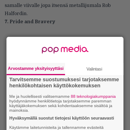
samalle viivalle jopa itsensä metallijumala Rob
Halfordin.
7. Pride and Bravery
Arvostamme yksityisyyttäsi
Valintasi
Tarvitsemme suostumuksesi tarjotaksemme
henkilökohtaisen käyttökokemuksen
Me ja huolellisesti valitsemamme
88 teknologiakumppania
hyödynnämme henkilötietoja tarjotaksemme paremman
käyttäjäkokemuksen sekä kohdentaaksemme sisältöä ja
mainoksia.
Hyväksymällä suostut tietojesi käyttöön seuraavasti
Käytämme laitetunnisteita ja tallennamme evästeitä