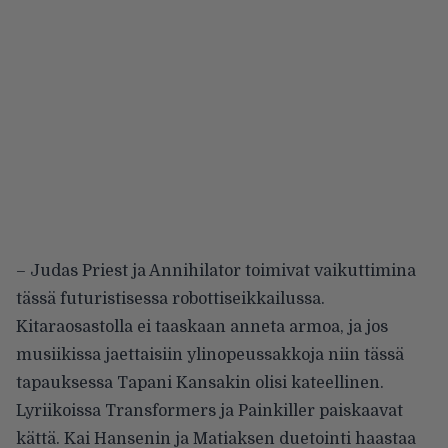
– Judas Priest ja Annihilator toimivat vaikuttimina
tässä futuristisessa robottiseikkailussa.
Kitaraosastolla ei taaskaan anneta armoa, ja jos
musiikissa jaettaisiin ylinopeussakkoja niin tässä
tapauksessa Tapani Kansakin olisi kateellinen.
Lyriikoissa Transformers ja Painkiller paiskaavat
kättä. Kai Hansenin ja Matiaksen duetointi haastaa