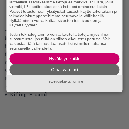
laitteellesi saadaksemme tietoja esimerkiksi sivuista, joilla
vierailit, IP-osoitteestasi sekä laitteesi ominaisuuksista.
Pääset tutustumaan yksityiskohtaisesti käyttötarkoituksiin ja
teknologiakumppaneihimme seuraavalla välilehdellä.
Hylkääminen voi vaikuttaa sivuston toimivuuteen ja
käytettävyyteen.
– Toinen henkilökohtainen suosikkini etenee
Jotkin teknologiamme voivat käsitellä tietoja myös ilman
kasariaikojen Iron Maidenin ja Judas Priestin
suostumusta, jos niillä on siihen oikeutettu peruste. Voit
vastustaa tätä tai muuttaa asetuksiasi milloin tahansa
hengessä. Somewhere In Timen ja Turbon
seuraavalla välilehdellä.
tunnelmia maalaileva tuotanto toimii hienosti, ja
Hyväksyn kaikki
melodiat ovat mieltä ylentäviä kautta linjan.
Omat valintani
Varsinkin kertsin melodia ja sen stemmoittelu, sekä
väliosan haikeat kitaramelodiat ovat mielestäni
Tietosuojakäytäntömme
erittäin onnistuneita.
8. Killing Ground