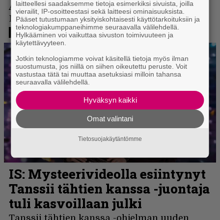
laitteellesi saadaksemme tietoja esimerkiksi sivuista, joilla
vierailit, IP-osoitteestasi sekä laitteesi ominaisuuksista.
Pääset tutustumaan yksityiskohtaisesti käyttötarkoituksiin ja
teknologiakumppaneihimme seuraavalla välilehdellä.
Hylkääminen voi vaikuttaa sivuston toimivuuteen ja
käytettävyyteen.
Jotkin teknologiamme voivat käsitellä tietoja myös ilman
suostumusta, jos niillä on siihen oikeutettu peruste. Voit
vastustaa tätä tai muuttaa asetuksiasi milloin tahansa
seuraavalla välilehdellä.
Hyväksyn kaikki
Omat valintani
Tietosuojakäytäntömme