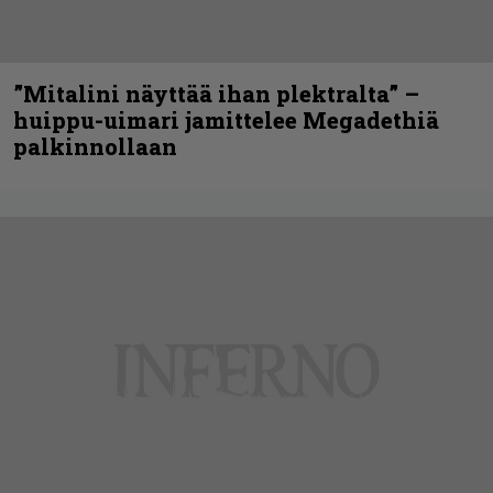
”Mitalini näyttää ihan plektralta” –
huippu-uimari jamittelee Megadethiä
palkinnollaan