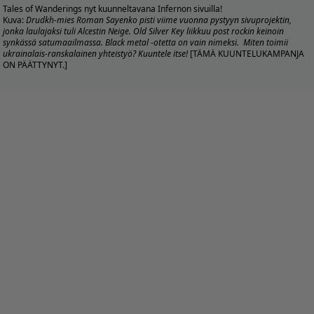
Tales of Wanderings nyt kuunneltavana Infernon sivuilla!
Kuva:
Drudkh-mies Roman Sayenko pisti viime vuonna pystyyn sivuprojektin,
jonka laulajaksi tuli Alcestin Neige. Old Silver Key liikkuu post rockin keinoin
synkässä satumaailmassa. Black metal -otetta on vain nimeksi. Miten toimii
ukrainalais-ranskalainen yhteistyö? Kuuntele itse!
[TÄMÄ KUUNTELUKAMPANJA
ON PÄÄTTYNYT.]