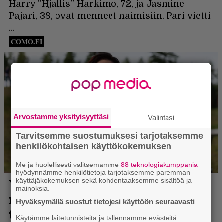
Arvostamme yksityisyyttäsi
Valintasi
Tarvitsemme suostumuksesi tarjotaksemme
henkilökohtaisen käyttökokemuksen
Me ja huolellisesti valitsemamme
88 teknologiakumppania
hyödynnämme henkilötietoja tarjotaksemme paremman
käyttäjäkokemuksen sekä kohdentaaksemme sisältöä ja
mainoksia.
Hyväksymällä suostut tietojesi käyttöön seuraavasti
Käytämme laitetunnisteita ja tallennamme evästeitä