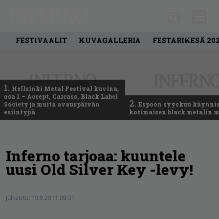
FESTIVAALIT
KUVAGALLERIA
FESTARIKESÄ 20
1.
Hellsinki Metal Festival kuvina,
osa 1 – Accept, Carcass, Black Label
2.
Society ja muita avauspäivän
Espoon syyskuu käynni
esiintyjiä
kotimaisen black metalin m
Inferno tarjoaa: kuuntele
uusi Old Silver Key -levy!
Julkaistu:
19.9.2011 09:31