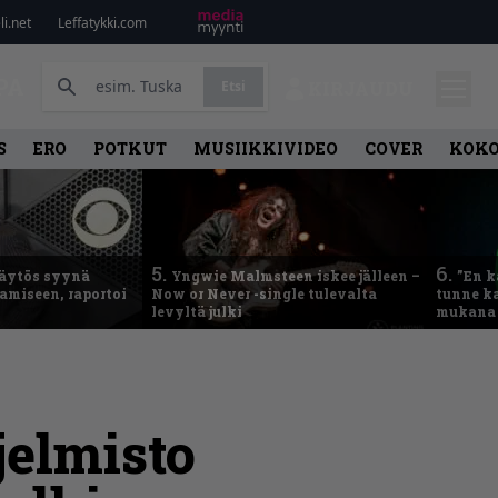
i.net
Leffatykki.com
PA
Etsi
KIRJAUDU
S
ERO
POTKUT
MUSIIKKIVIDEO
COVER
KOK
5.
6.
käytös syynä
Yngwie Malmsteen iskee jälleen –
”En k
tamiseen, raportoi
Now or Never -single tulevalta
tunne ka
levyltä julki
mukana 
jelmisto