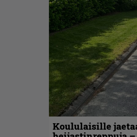
Koululaisille jaet
heijastinreppuja –