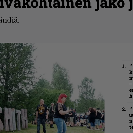
iväkohtainen jako j
ändiä.
”
k
n
–
e
h
”
u
n
t