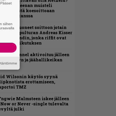
ulikan yrittävän olla Hetfield?”
. Pääset
 Pepper Keenan muisteli
e
nsimmäistä koesoittoaan
evijätin kanssa
n siihen
He ovat tuoneet soittoon jotain
uraavalla
utta” – Sepulturan Andreas Kisser
imeää bändin, jonka riffit ovat
ehneet vaikutuksen
lind Channel aktivoituu jälleen
uden levyn ja jäähallikeikan
äytäntömme
erkeissä
id Wilsonin käytös syynä
lipknotista erottamiseen,
aportoi TMZ
ngwie Malmsteen iskee jälleen
 Now or Never -single tulevalta
evyltä julki