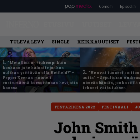
Como.fi
Episodi.fi
ETUSIVU
UUTISET
LEVY
TULEVA LEVY
SINGLE
KEIKKAUUTISET
FEST
1.
”Metallica on tiukempi kuin
koskaan ja te haluatte jonkun
2.
nulikan yrittävän olla Hetfield?” –
”He ovat tuoneet soittoo
Pepper Keenan muisteli
uutta” – Sepulturan Andreas
ensimmäistä koesoittoaan hevijätin
nimeää bändin, jonka riffit
kanssa
tehneet vaikutuksen
FESTARIKESÄ 2022
FESTIVAALI
J
John Smith 