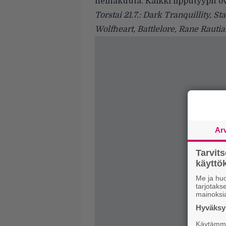
heinäkuuta. Kaikki lipputyypit o
Torstai 21.7.: Dark Tranquillity, 
Wolfheart, Battlelore, Rane Raut
Ar
Tarvit
käytt
Me ja huo
tarjotak
mainoksi
Hyväksym
Käytämme 