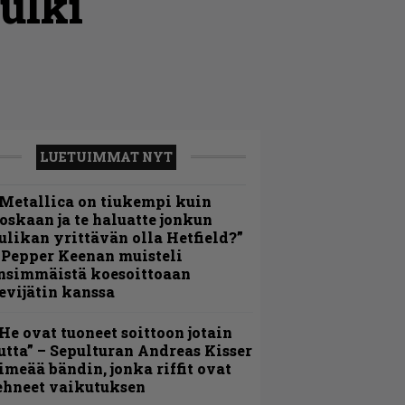
ulki
LUETUIMMAT NYT
Metallica on tiukempi kuin
oskaan ja te haluatte jonkun
ulikan yrittävän olla Hetfield?”
 Pepper Keenan muisteli
nsimmäistä koesoittoaan
evijätin kanssa
He ovat tuoneet soittoon jotain
utta” – Sepulturan Andreas Kisser
imeää bändin, jonka riffit ovat
ehneet vaikutuksen