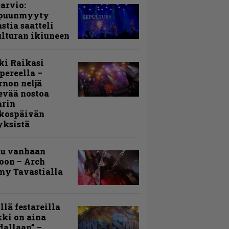
arvio:
puunmyyty
stia saatteli
lturan ikiuneen
ki Raikasi
ereella –
rnon neljä
evää nostoa
arin
kospäivän
yksistä
uu vanhaan
toon – Arch
my Tavastialla
llä festareilla
ki on aina
allaan” –