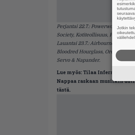
esimerkiks
tutustuma
seuraaval
käytettäv
Perjantai 22.7.: Powerwolf, Katat
Jotkin te
oikeutett
Society, Kotiteollisuus, Psychewor
välilehdel
Lauantai 23.7.: Airbourne, Insomn
Bloodred Hourglass, Orden Ogan, O
Servo & Napander.
Lue myös:
Tilaa Infernon uutis
Nappaa raskaan musiikin uutis
tästä.