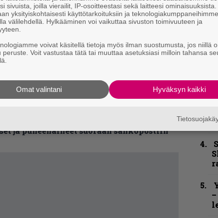
n
i sivuista, joilla vierailit, IP-osoitteestasi sekä laitteesi ominaisuuksista
–
an yksityiskohtaisesti käyttötarkoituksiin ja teknologiakumppaneihimm
e
la välilehdellä. Hylkääminen voi vaikuttaa sivuston toimivuuteen ja
h
yyteen.
onia, Mustasch, Mokoma, Alcest, To/Die/For, Lost
knologiamme voivat käsitellä tietoja myös ilman suostumusta, jos niillä o
”
u peruste. Voit vastustaa tätä tai muuttaa asetuksiasi milloin tahansa se
k, Anzillu.
u
lä.
ium, Battle Beast, Turmion Kätiköt, Diablo,
n
t
rbit Culture, Infected Rain, Silentium, Martti
Omat valintani
Hyväksyn kaikki
B
u
kirje ja tiedät mistä kahvitauolla puhutaan!
Tietosuojak
m
et ja puheenaiheet suoraan sähköpostiin
S
S
r
Y
–
l