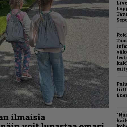
Live
Lop
Tava
Sepu
Rok
Tamp
Infe
väk
fest
kak
esit
Pal
liit
Ene
aan ilmaisia
”Näi
kaik
 näin voit lunastaa omasi
kohd