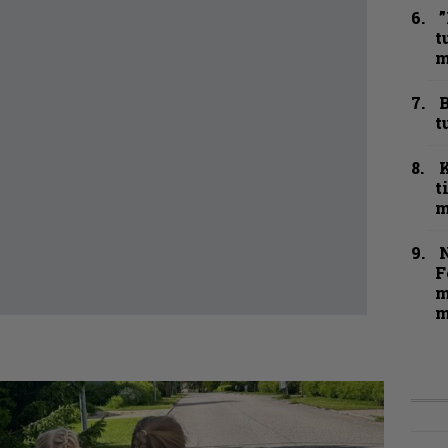
”
t
m
B
t
t
m
N
F
m
m