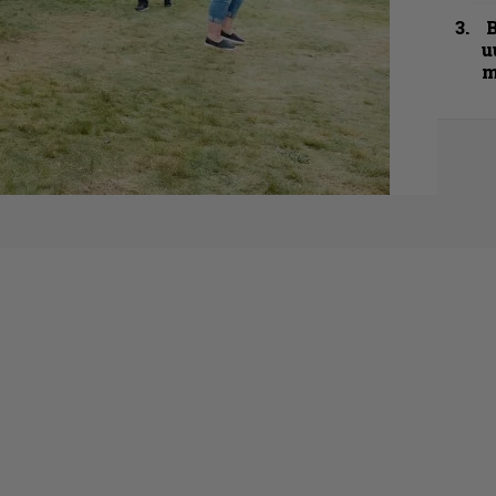
B
u
m