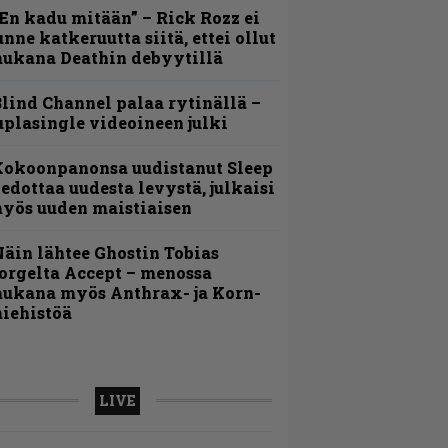
En kadu mitään” – Rick Rozz ei
unne katkeruutta siitä, ettei ollut
ukana Deathin debyytillä
lind Channel palaa rytinällä –
uplasingle videoineen julki
Kokoonpanonsa uudistanut Sleep
iedottaa uudesta levystä, julkaisi
yös uuden maistiaisen
äin lähtee Ghostin Tobias
orgelta Accept – menossa
ukana myös Anthrax- ja Korn-
iehistöä
LIVE