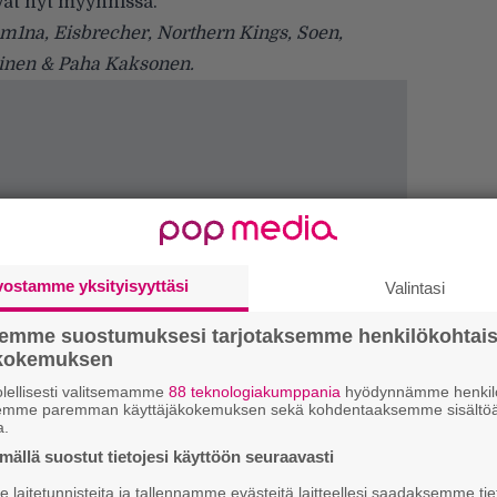
vat
nyt myynnissä
.
Stam1na, Eisbrecher, Northern Kings, Soen,
iainen & Paha Kaksonen.
vostamme yksityisyyttäsi
Valintasi
semme suostumuksesi tarjotaksemme henkilökohtai
ökokemuksen
lellisesti valitsemamme
88 teknologiakumppania
hyödynnämme henkilö
semme paremman käyttäjäkokemuksen sekä kohdentaaksemme sisältöä
a.
”
ällä suostut tietojesi käyttöön seuraavasti
k
laitetunnisteita ja tallennamme evästeitä laitteellesi saadaksemme tie