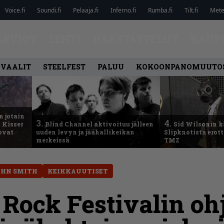
Voice.fi
Soundi.fi
Pelaaja.fi
Inferno.fi
Rumba.fi
Tilt.fi
Metel
ARVIOT
LEHTI
HAASTATTELUT
KAUP
IVAALIT
STEELFEST
PALUU
KOKOONPANOMUUTO
n jotain
3.
4.
 Kisser
Blind Channel aktivoituu jälleen
Sid Wilsonin 
 ovat
uuden levyn ja jäähallikeikan
Slipknotista erot
merkeissä
TMZ
OHN SMITH
KEIKKAUUTISET
Rock Festivalin oh