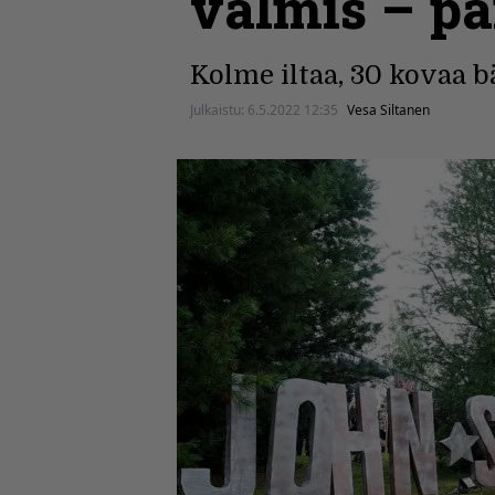
valmis – pä
Kolme iltaa, 30 kovaa b
Julkaistu:
6.5.2022 12:35
Vesa Siltanen