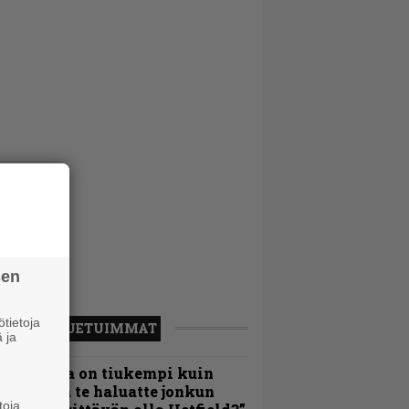
sen
tietoja
LUETUIMMAT
 ja
Metallica on tiukempi kuin
oskaan ja te haluatte jonkun
toja