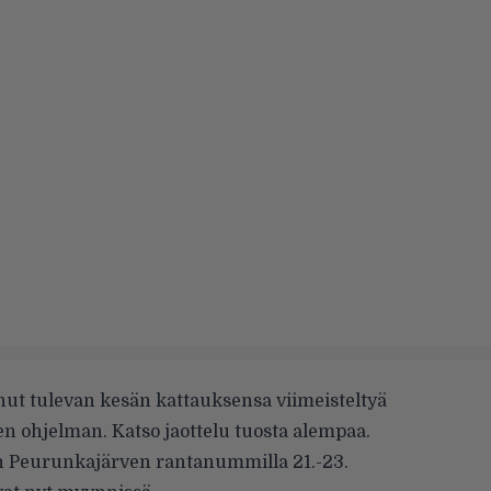
nut tulevan kesän
kattauksensa
viimeisteltyä
n ohjelman. Katso jaottelu tuosta alempaa.
n Peurunkajärven rantanummilla 21.-23.