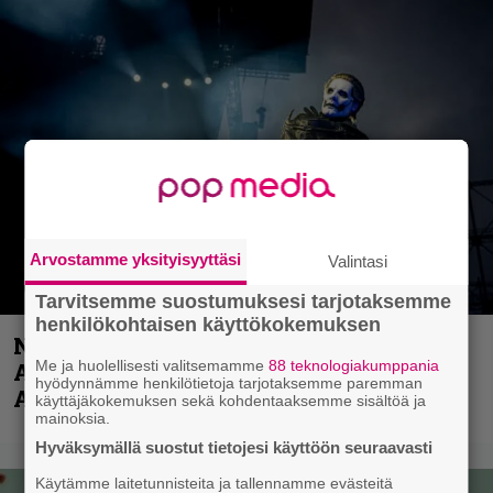
Arvostamme yksityisyyttäsi
Valintasi
Tarvitsemme suostumuksesi tarjotaksemme
henkilökohtaisen käyttökokemuksen
Näin lähtee Ghostin Tobias Forgelta
Me ja huolellisesti valitsemamme
88 teknologiakumppania
Accept – menossa mukana myös
hyödynnämme henkilötietoja tarjotaksemme paremman
Anthrax- ja Korn-miehistöä
käyttäjäkokemuksen sekä kohdentaaksemme sisältöä ja
mainoksia.
Hyväksymällä suostut tietojesi käyttöön seuraavasti
Käytämme laitetunnisteita ja tallennamme evästeitä