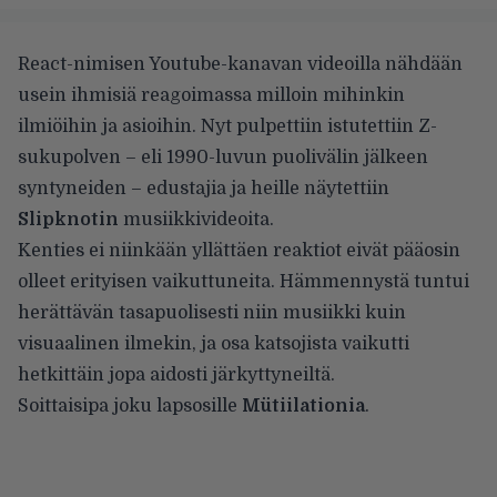
React-nimisen Youtube-kanavan videoilla nähdään
usein ihmisiä reagoimassa milloin mihinkin
ilmiöihin ja asioihin. Nyt pulpettiin istutettiin Z-
sukupolven – eli 1990-luvun puolivälin jälkeen
syntyneiden – edustajia ja heille näytettiin
Slipknotin
musiikkivideoita.
Kenties ei niinkään yllättäen reaktiot eivät pääosin
olleet erityisen vaikuttuneita. Hämmennystä tuntui
herättävän tasapuolisesti niin musiikki kuin
visuaalinen ilmekin, ja osa katsojista vaikutti
hetkittäin jopa aidosti järkyttyneiltä.
Soittaisipa joku lapsosille
Mütiilationia
.