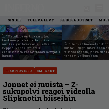
SINGLE
TULEVA LEVY
KEIKKAUUTISET
MUSI
1.
”Metallica on tiukempi kuin
koskaan ja te haluatte jonkun
2.
nulikan yrittävän olla Hetfield?” –
”He ovat tuoneet soittoo
Pepper Keenan muisteli
uutta” – Sepulturan Andreas
ensimmäistä koesoittoaan hevijätin
nimeää bändin, jonka riffit
kanssa
tehneet vaikutuksen
REAKTIOVIDEO
SLIPKNOT
Jonnet ei muista – Z-
sukupolvi reagoi videolla
Slipknotin biiseihin