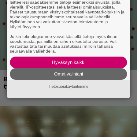
laitteellesi saadaksemme tietoja esimerkiksi sivuista, joilla
vierailit, IP-osoitteestasi sekä laitteesi ominaisuuksista.
Pääset tutustumaan yksityiskohtaisesti käyttötarkoituksiin ja
teknologiakumppaneihimme seuraavalla välilehdellä.
Hylkääminen voi vaikuttaa sivuston toimivuuteen ja
käytettävyyteen.
Jotkin teknologiamme voivat käsitellä tietoja myös ilman
suostumusta, jos niillä on siihen oikeutettu peruste. Voit
vastustaa tätä tai muuttaa asetuksiasi milloin tahansa
seuraavalla välilehdellä.
Hyväksyn kaikki
Omat valintani
Blind Channel palaa rytinällä –
tuplasingle videoineen julki
Tietosuojakäytäntömme