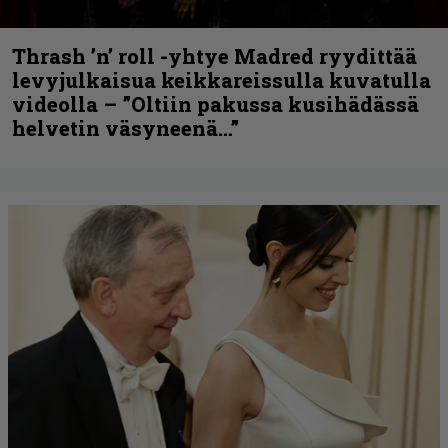
Thrash ’n’ roll -yhtye Madred ryydittää
levyjulkaisua keikkareissulla kuvatulla
videolla – ”Oltiin pakussa kusihädässä
helvetin väsyneenä…”