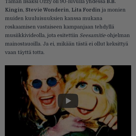
Tämän lisäksi Ozzy oli 90-luvulla yhdessä
B.B.
Kingin
,
Stevie Wonderin
,
Lita Fordin
ja monien
muiden kuuluisuuksien kanssa mukana
roskaamisen vastaiseen kampanjaan tehdyllä
musiikkivideolla, jota esitettiin
Seesamitie
-ohjelman
mainostauoilla. Ja ei, mikään tästä ei ollut keksittyä
vaan täyttä totta.