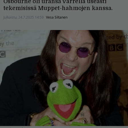
Osbourne oli uransa varrella useasti
tekemisissä Muppet-hahmojen kanssa.
Julkaistu:
24.7.2025 14:59
Vesa Siltanen