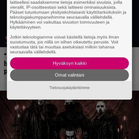
laitteellesi saadaksemme tietoja esimerkiksi sivuista, joilla
vierailit, IP-osoitteestasi sekä laitteesi ominaisuuksista.
Pääset tutustumaan yksityiskohtaisesti käyttötarkoituksiin ja
teknologiakumppaneihimme seuraavalla välilehdellä.
Hylkääminen voi vaikuttaa sivuston toimivuuteen ja
käytettävyyteen.
Jotkin teknologiamme voivat käsitellä tietoja myös ilman
suostumusta, jos niillä on siihen oikeutettu peruste. Voit
vastustaa tätä tai muuttaa asetuksiasi milloin tahansa
seuraavalla välilehdellä.
”Mitalini näyttää ihan plektralta” –
huippu-uimari jamittelee Megadethiä
Hyväksyn kaikki
palkinnollaan
Omat valintani
Tietosuojakäytäntömme