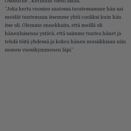
Osbourne”, Kermitin viesti alkaa.
”Joka kerta vuosien saatossa tavatessamme hän sai
meidät tuntemaan itsemme yhtä cooliksi kuin hän
itse oli. Olemme onnekkaita, että meillä oli
hänenlaisensa ystävä, että saimme tuntea hänet ja
tehdä töitä yhdessä ja kokea hänen musiikkiaan niin
monen vuosikymmenen läpi.”