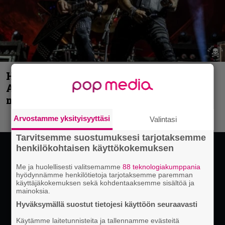
Hellsinki Metal Festival kuvina, osa 1 –
Accept, Carcass, Black Label Society ja
muita avauspäivän esiintyjiä
Arvostamme yksityisyyttäsi
Valintasi
Tarvitsemme suostumuksesi tarjotaksemme
henkilökohtaisen käyttökokemuksen
Me ja huolellisesti valitsemamme
88 teknologiakumppania
hyödynnämme henkilötietoja tarjotaksemme paremman
käyttäjäkokemuksen sekä kohdentaaksemme sisältöä ja
mainoksia.
Hyväksymällä suostut tietojesi käyttöön seuraavasti
Käytämme laitetunnisteita ja tallennamme evästeitä