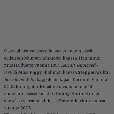
Ozzy oli uransa varrella useasti tekemisissä
erilaisten Muppet-hahmojen kanssa. Hän muun
muassa duetoi vuonna 1994
Kermit: Unpigged
-
levyllä
Miss Piggy
-hahmon kanssa
Steppenwolfin
Born to be Wild
-kappaleen, tapasi Kermitin vuonna
2002 kuningatar
Elisabetin
valtakauden 50-
vuotisjuhlassa sekä istui
Jimmy Kimmelin
talk
show’ssa vieraana yhdessä
Fozzie
-karhun kanssa
vuonna 2005.