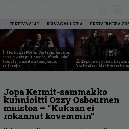
FESTIVAALIT
KUVAGALLERIA
FESTARIKESÄ 20
1.
Hellsinki Metal Festival kuvina,
osa 1 – Accept, Carcass, Black Label
2.
Society ja muita avauspäivän
Espoon syyskuu käynni
esiintyjiä
kotimaisen black metalin m
Jopa Kermit-sammakko
kunnioitti Ozzy Osbournen
muistoa – ”Kukaan ei
rokannut kovemmin”