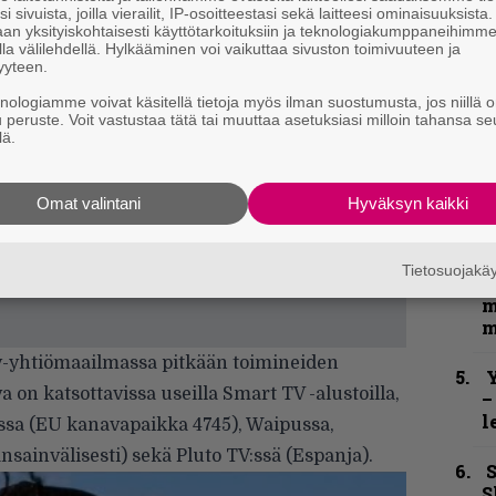
e
i sivuista, joilla vierailit, IP-osoitteestasi sekä laitteesi ominaisuuksista
h
an yksityiskohtaisesti käyttötarkoituksiin ja teknologiakumppaneihimm
la välilehdellä. Hylkääminen voi vaikuttaa sivuston toimivuuteen ja
yyteen.
”
u
knologiamme voivat käsitellä tietoja myös ilman suostumusta, jos niillä o
n
u peruste. Voit vastustaa tätä tai muuttaa asetuksiasi milloin tahansa se
t
lä.
B
Omat valintani
Hyväksyn kaikki
t
N
Tietosuojak
F
m
m
y-yhtiömaailmassa pitkään toimineiden
Y
on katsottavissa useilla Smart TV -alustoilla,
–
l
ssa (EU kanavapaikka 4745), Waipussa,
nsainvälisesti) sekä Pluto TV:ssä (Espanja).
S
S