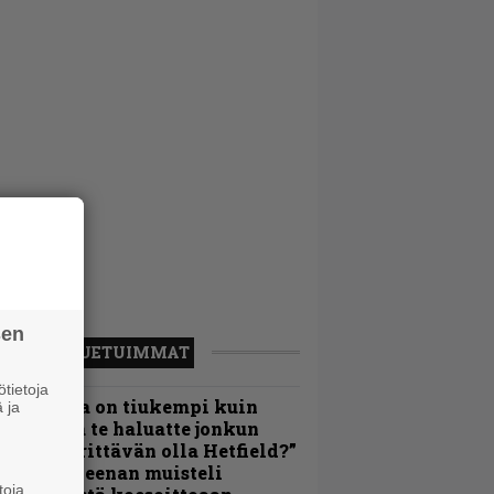
sen
LUETUIMMAT
tietoja
Metallica on tiukempi kuin
 ja
oskaan ja te haluatte jonkun
ulikan yrittävän olla Hetfield?”
 Pepper Keenan muisteli
toja