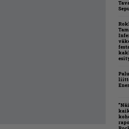
Tava
Sepu
Rok
Tamp
Infe
väk
fest
kak
esit
Pal
liit
Ene
”Näi
kaik
kohd
rapo
Rock