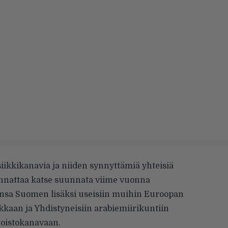
kkikanavia ja niiden synnyttämiä yhteisiä
annattaa katse suunnata viime vuonna
ansa Suomen lisäksi useisiin muihin Euroopan
kkaan ja Yhdistyneisiin arabiemiirikuntiin
toistokanavaan.