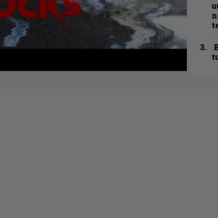
u
n
t
B
t