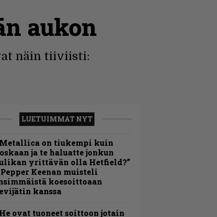
män aukon
 näin tiiviisti:
LUETUIMMAT NYT
Metallica on tiukempi kuin
oskaan ja te haluatte jonkun
ulikan yrittävän olla Hetfield?”
 Pepper Keenan muisteli
nsimmäistä koesoittoaan
evijätin kanssa
He ovat tuoneet soittoon jotain