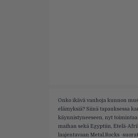
Onko ikävä vanhoja kunnon musii
elämyksiä? Siinä tapauksessa k
käynnistyneeseen, nyt toiminta
maihan sekä Egyptiin, Etelä-Afri
laajentavaan Metal.Rocks -suora