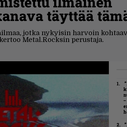
omistettu ilmainen
kanava täyttää tä
maa, jotka nykyisin harvoin kohtaavat
 kertoo Metal.Rocksin perustaja.
”
k
n
–
e
h
”