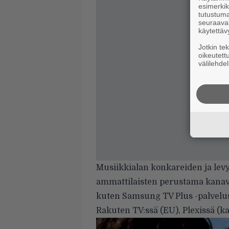
esimerkiks
tutustuma
seuraaval
käytettäv
Jotkin te
oikeutett
välilehdel
Musiikkialan konkareiden ja lev
ammattilaisten perustama kanava 
kuten Samsung TV Plus -palvelu
Rakuten TV:ssä (EU), Plexissä (ka