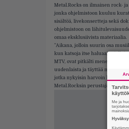
Metal.Rocks on ilmainen rock- ja
jonka ohjelmistoon kuuluu kurato
sisältöä, livekonsertteja sekä d
ohjelmistoon on lähitulevaisuude
omaa eksklusiivista materiaalia.
”Aikana, jolloin suurin osa musii
kun katsoja itse haluaa, ja jolloi
MTV, ovat pitkälti menettäneet 
uudenlaista ja täyttää markkino
Ar
jotka nykyisin harvoin kohtaavat n
Metal.Rocksin perustaja Patrick 
Tarvit
käytt
Me ja huo
tarjotak
mainoksi
Hyväksym
Käytämme 