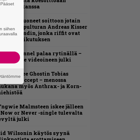
nsimmäistä koesoittoaan
. Pääset
evijätin kanssa
e
He ovat tuoneet soittoon jotain
utta” – Sepulturan Andreas Kisser
n siihen
imeää bändin, jonka riffit ovat
uraavalla
ehneet vaikutuksen
lind Channel palaa rytinällä –
uplasingle videoineen julki
äin lähtee Ghostin Tobias
äytäntömme
orgelta Accept – menossa
ukana myös Anthrax- ja Korn-
iehistöä
ngwie Malmsteen iskee jälleen
 Now or Never -single tulevalta
evyltä julki
id Wilsonin käytös syynä
lipknotista erottamiseen,