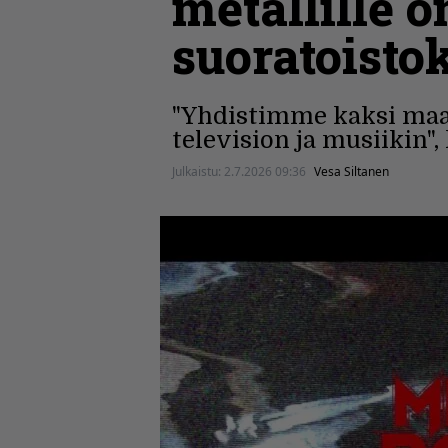
metallille 
suoratoisto
"Yhdistimme kaksi maail
television ja musiikin",
Julkaistu:
2.7.2026 09:36
Vesa Siltanen