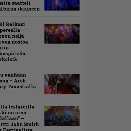
stia saatteli
lturan ikiuneen
ki Raikasi
ereella –
rnon neljä
evää nostoa
arin
kospäivän
yksistä
uu vanhaan
toon – Arch
my Tavastialla
llä festareilla
ki on aina
allaan” –
rtti John Smith
 Festivalista