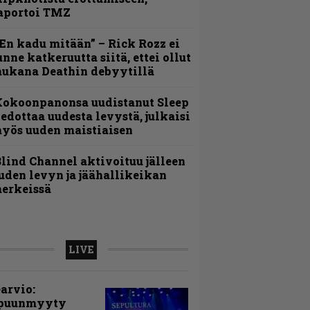
aportoi TMZ
En kadu mitään” – Rick Rozz ei
unne katkeruutta siitä, ettei ollut
ukana Deathin debyytillä
Kokoonpanonsa uudistanut Sleep
iedottaa uudesta levystä, julkaisi
yös uuden maistiaisen
lind Channel aktivoituu jälleen
uden levyn ja jäähallikeikan
erkeissä
LIVE
arvio:
puunmyyty