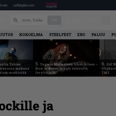
i.net
Leffatykki.com
PA
Etsi
KIRJAUDU
UUTOS
KOKOELMA
STEELFEST
ERO
PALUU
P
5.
6.
ostin Tobias
Yngwie Malmsteen iskee jälleen –
Sid W
– menossa mukana
Now or Never -single tulevalta
Slipknot
 Korn-miehistöä
levyltä julki
TMZ
ckille ja