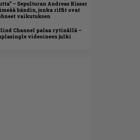
utta” – Sepulturan Andreas Kisser
imeää bändin, jonka riffit ovat
ehneet vaikutuksen
lind Channel palaa rytinällä –
uplasingle videoineen julki