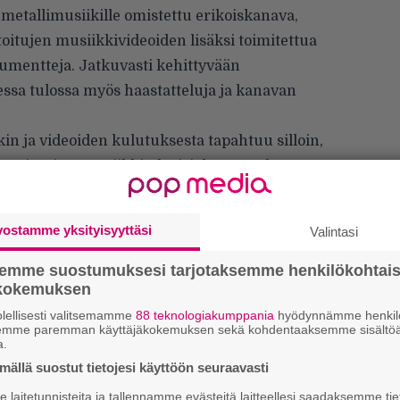
 metallimusiikille omistettu erikoiskanava,
itujen musiikkivideoiden lisäksi toimitettua
okumentteja. Jatkuvasti kehittyvään
ssa tulossa myös haastatteluja ja kanavan
kin ja videoiden kulutuksesta tapahtuu silloin,
n perinteiset musiikkitelevisiokanavat, kuten
merkityksensä, halusimme luoda jotain täysin
illa olevan aukon. Yhdistimme kaksi maailmaa,
vostamme yksityisyyttäsi
Valintasi
äin tiiviisti: television ja musiikin,” kertoo
Walch.
semme suostumuksesi tarjotaksemme henkilökohtai
ökokemuksen
lellisesti valitsemamme
88 teknologiakumppania
hyödynnämme henkilö
”
semme paremman käyttäjäkokemuksen sekä kohdentaaksemme sisältöä
a.
k
n
ällä suostut tietojesi käyttöön seuraavasti
–
laitetunnisteita ja tallennamme evästeitä laitteellesi saadaksemme tie