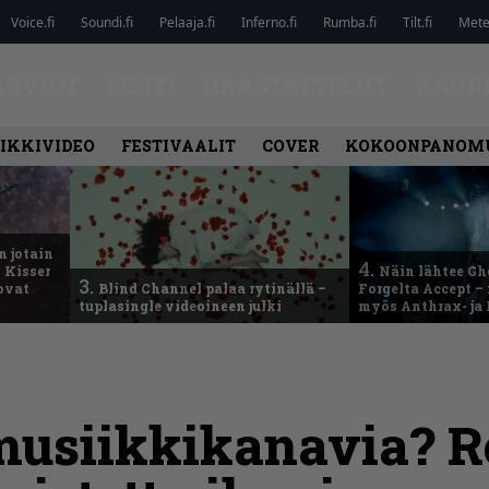
Voice.fi
Soundi.fi
Pelaaja.fi
Inferno.fi
Rumba.fi
Tilt.fi
Metel
ARVIOT
LEHTI
HAASTATTELUT
KAUP
IKKIVIDEO
FESTIVAALIT
COVER
KOKOONPANOM
n jotain
4.
 Kisser
Näin lähtee Gh
3.
 ovat
Blind Channel palaa rytinällä –
Forgelta Accept 
tuplasingle videoineen julki
myös Anthrax- ja
usiikkikanavia? Ro