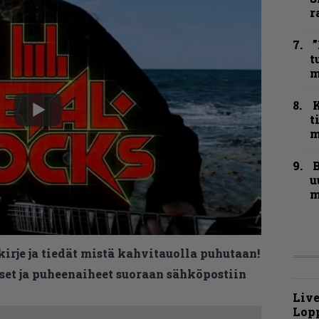
r
”
t
m
t
m
B
u
m
kirje ja tiedät mistä kahvitauolla puhutaan!
et ja puheenaiheet suoraan sähköpostiin
Live
Lop