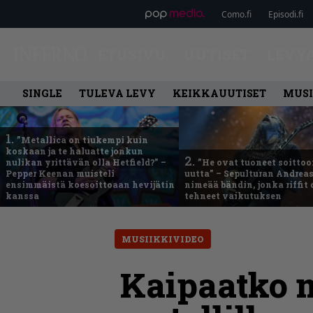
Como.fi
Episodi.fi
ETUSIVU
UUTISET
LEVY
SINGLE
TULEVA LEVY
KEIKKAUUTISET
MUSI
1.
”Metallica on tiukempi kuin
koskaan ja te haluatte jonkun
2.
nulikan yrittävän olla Hetfield?” –
”He ovat tuoneet soittoo
Pepper Keenan muisteli
uutta” – Sepulturan Andreas
ensimmäistä koesoittoaan hevijätin
nimeää bändin, jonka riffit
kanssa
tehneet vaikutuksen
MUSIIKKIVIDEO
Kaipaatko m