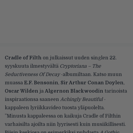
Cradle of Filth
on julkaissut uuden singlen 22.
syyskuuta ilmestyvältä
Cryptoriana – The
Seductiveness Of Decay
-albumiltaan. Katso muun
muassa
E.F. Bensonin
,
Sir Arthur Conan Doylen
,
Oscar Wilden
ja
Algernon Blackwoodin
tarinoista
inspiraationsa saaneen
Achingly Beautiful
-
kappaleen lyriikkavideo tuosta yläpuolelta.
”Minusta kappaleessa on kaikuja Cradle of Filthin
varhaisilta ajoilta niin lyyrisesti kuin musiikillisesti.
Biisin keskiosa on esimerkiksi puhdasta
A Gothic