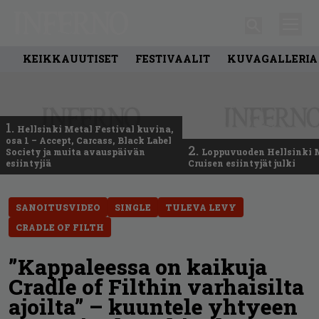
KEIKKAUUTISET
FESTIVAALIT
KUVAGALLERIA
1.
Hellsinki Metal Festival kuvina,
osa 1 – Accept, Carcass, Black Label
2.
Society ja muita avauspäivän
Loppuvuoden Hellsinki 
esiintyjiä
Cruisen esiintyjät julki
SANOITUSVIDEO
SINGLE
TULEVA LEVY
CRADLE OF FILTH
”Kappaleessa on kaikuja
Cradle of Filthin varhaisilta
ajoilta” – kuuntele yhtyeen