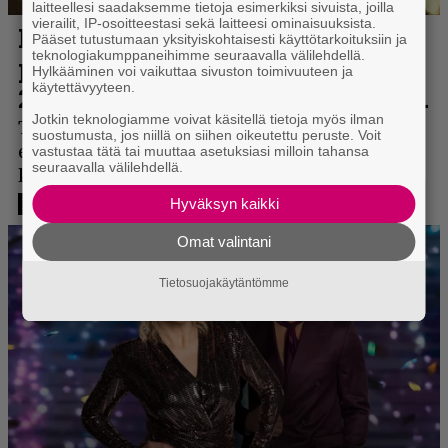
laitteellesi saadaksemme tietoja esimerkiksi sivuista, joilla
vierailit, IP-osoitteestasi sekä laitteesi ominaisuuksista.
Pääset tutustumaan yksityiskohtaisesti käyttötarkoituksiin ja
teknologiakumppaneihimme seuraavalla välilehdellä.
Hylkääminen voi vaikuttaa sivuston toimivuuteen ja
käytettävyyteen.
Jotkin teknologiamme voivat käsitellä tietoja myös ilman
suostumusta, jos niillä on siihen oikeutettu peruste. Voit
vastustaa tätä tai muuttaa asetuksiasi milloin tahansa
seuraavalla välilehdellä.
Hyväksyn kaikki
Omat valintani
Tietosuojakäytäntömme