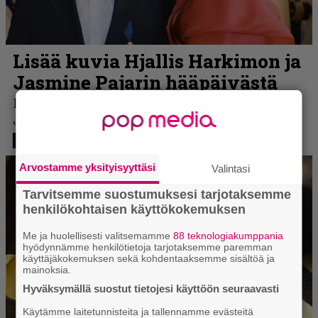
Arvostamme yksityisyyttäsi
Valintasi
Tarvitsemme suostumuksesi tarjotaksemme
henkilökohtaisen käyttökokemuksen
Me ja huolellisesti valitsemamme
88 teknologiakumppania
hyödynnämme henkilötietoja tarjotaksemme paremman
käyttäjäkokemuksen sekä kohdentaaksemme sisältöä ja
mainoksia.
Hyväksymällä suostut tietojesi käyttöön seuraavasti
Käytämme laitetunnisteita ja tallennamme evästeitä