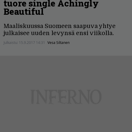
tuore single Achingly
Beautiful
Maaliskuussa Suomeen saapuva yhtye
julkaisee uuden levynsä ensi viikolla.
Julkaistu:
15.9.2017 14:31
Vesa Siltanen