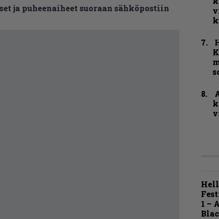
k
et ja puheenaiheet suoraan sähköpostiin
v
k
K
m
s
A
k
v
Hell
Fest
1 – 
Blac