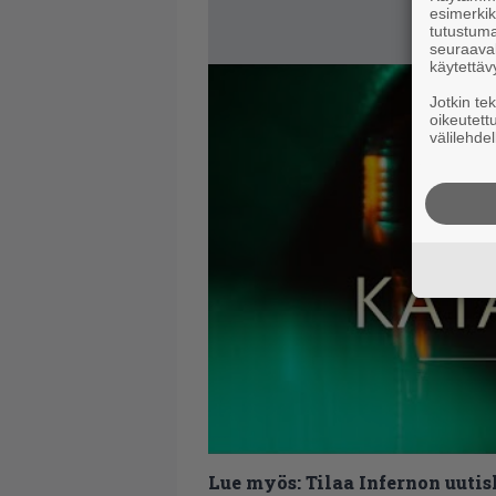
esimerkiks
tutustuma
seuraaval
käytettäv
Jotkin te
oikeutett
välilehdel
Lue myös:
Tilaa Infernon uutis