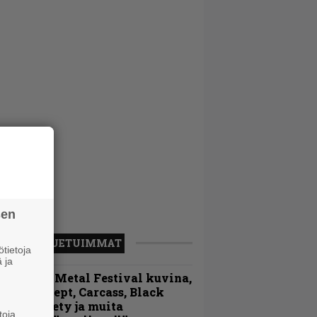
sen
LUETUIMMAT
tietoja
 ja
ellsinki Metal Festival kuvina,
sa 1 – Accept, Carcass, Black
abel Society ja muita
toja