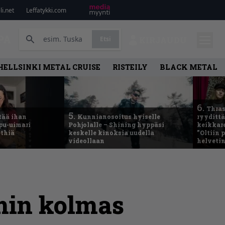
i.net
Leffatykki.com
PA
Etsi
KIRJAUDU
HELLSINKI METAL CRUISE
RISTEILY
BLACK METAL
6.
Thras
5.
tää ihan
Kunnianosoitus hyiselle
ryydittä
ppu-uimari
Pohjolalle – Shining hyppäsi
keikkare
ethiä
keskelle kinoksia uudella
”Oltiin
videollaan
helveti
umin kolmas