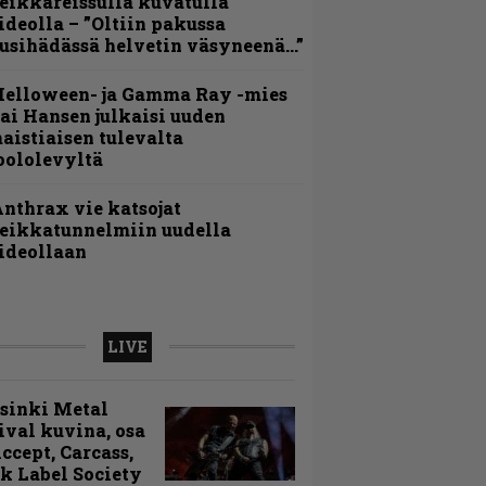
eikkareissulla kuvatulla
ideolla – ”Oltiin pakussa
usihädässä helvetin väsyneenä…”
Helloween- ja Gamma Ray -mies
ai Hansen julkaisi uuden
aistiaisen tulevalta
oololevyltä
nthrax vie katsojat
eikkatunnelmiin uudella
ideollaan
LIVE
sinki Metal
ival kuvina, osa
Accept, Carcass,
k Label Society