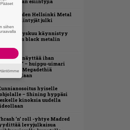
vauspäivän esiintyjiä
. Pääset
e
Loppuvuoden Hellsinki Metal
ruisen esiintyjät julki
n siihen
uraavalla
Espoon syyskuu käynnistyy
otimaisen black metalin
erkeissä
Mitalini näyttää ihan
lektralta” – huippu-uimari
amittelee Megadethiä
äytäntömme
alkinnollaan
unnianosoitus hyiselle
ohjolalle – Shining hyppäsi
eskelle kinoksia uudella
ideollaan
hrash ’n’ roll -yhtye Madred
yydittää levyjulkaisua