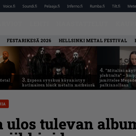
Voice.fi
Soundi.fi
Pelaaja.fi
Inferno.fi
Rumba.fi
Tilt.fi
Metel
ARVIOT
LEHTI
HAASTATTELUT
KAUP
FESTARIKESÄ 2026
HELLSINKI METAL FESTIVAL
4.
”Mitalini näyt
plektralta” – hui
3.
Metal
Espoon syyskuu käynnistyy
jamittelee Megad
kotimaisen black metalin merkeissä
palkinnollaan
NIA
a ulos tulevan alb