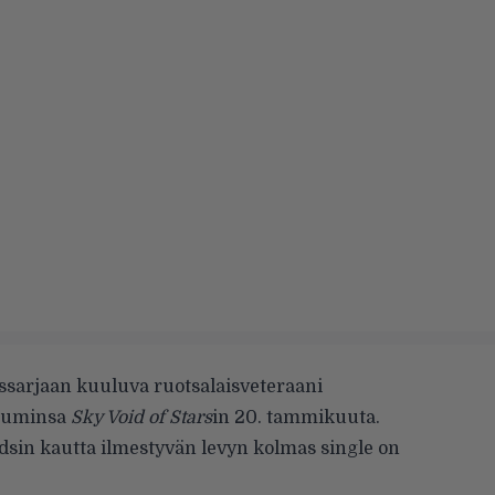
sarjaan kuuluva ruotsalaisveteraani
lbuminsa
Sky Void of Stars
in 20. tammikuuta.
dsin kautta ilmestyvän levyn kolmas single on