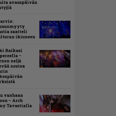
uita avauspäivän
ntyjiä
arvio:
puunmyyty
stia saatteli
lturan ikiuneen
ki Raikasi
ereella –
rnon neljä
evää nostoa
arin
kospäivän
yksistä
uu vanhaan
toon – Arch
my Tavastialla