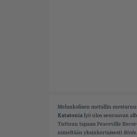
Melankolisen metallin mestaruus
Katatonia
lyö ulos seuraavan a
Tuttuun tapaan Peaceville Recor
nimeltään yksinkertaisesti
Birds
.