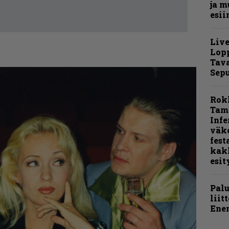
ja m
esii
Live
Lop
Tava
Sepu
Rok
Tamp
Infe
väk
fest
kak
esit
Pal
liit
Ene