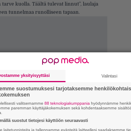
arve kuolla. Täältä tulevat linnut”, laulaja
een tunnelmaa runolliseen tapaan.
vostamme yksityisyyttäsi
Valintasi
semme suostumuksesi tarjotaksemme henkilökohtai
ökokemuksen
lellisesti valitsemamme
88 teknologiakumppania
hyödynnämme henkilö
semme paremman käyttäjäkokemuksen sekä kohdentaaksemme sisältöä
a.
H
o
ällä suostut tietojesi käyttöön seuraavasti
L
laitetunnisteita ja tallennamme evästeitä laitteellesi saadaksemme tie