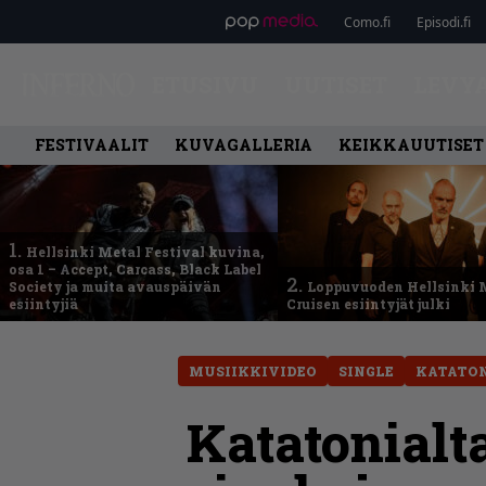
Como.fi
Episodi.fi
ETUSIVU
UUTISET
LEVY
FESTIVAALIT
KUVAGALLERIA
KEIKKAUUTISET
1.
Hellsinki Metal Festival kuvina,
osa 1 – Accept, Carcass, Black Label
2.
Society ja muita avauspäivän
Loppuvuoden Hellsinki 
esiintyjiä
Cruisen esiintyjät julki
MUSIIKKIVIDEO
SINGLE
KATATO
Katatonialt