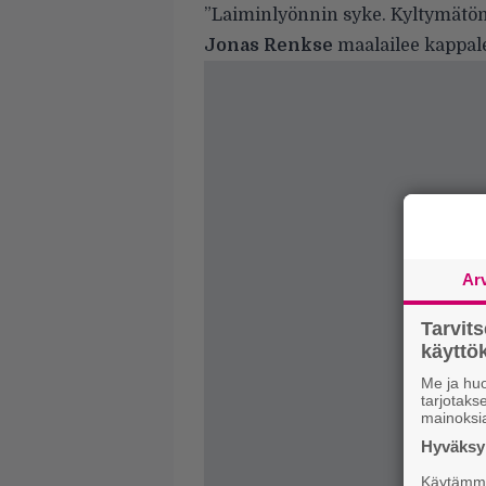
”Laiminlyönnin syke. Kyltymätön t
Jonas Renkse
maalailee kappal
Ar
Tarvit
käytt
Me ja huo
tarjotak
mainoksi
Hyväksym
Käytämme 