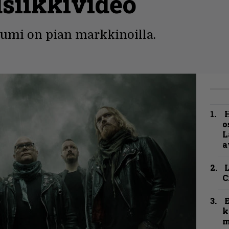
usiikkivideo
bumi on pian markkinoilla.
H
o
L
a
C
k
m