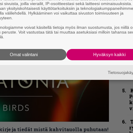
a
i sivuista, joilla vierailit, IP-osoitteestasi sekä laitteesi ominaisuuksista
an yksityiskohtaisesti käyttötarkoituksiin ja teknologiakumppaneihimm
la välilehdellä. Hylkääminen voi vaikuttaa sivuston toimivuuteen ja
yyteen.
C
knologiamme voivat käsitellä tietoja myös ilman suostumusta, jos niillä o
u peruste. Voit vastustaa tätä tai muuttaa asetuksiasi milloin tahansa se
lä.
k
m
Omat valintani
Hyväksyn kaikki
”
p
j
Tietosuojak
p
K
P
k
v
T
r
kirje ja tiedät mistä kahvitauolla puhutaan!