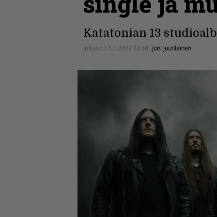
single ja m
Katatonian 13 studioal
Julkaistu:
5.1.2023 22:40
Joni Juutilainen