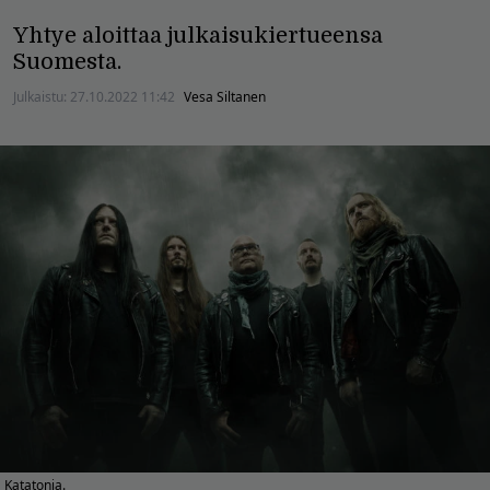
Yhtye aloittaa julkaisukiertueensa
Suomesta.
Julkaistu:
27.10.2022 11:42
Vesa Siltanen
Katatonia.