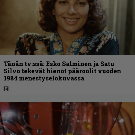
Tänän tv:ssä: Esko Salminen ja Satu
Silvo tekevät hienot pääroolit vuoden
1984 menestyselokuvassa