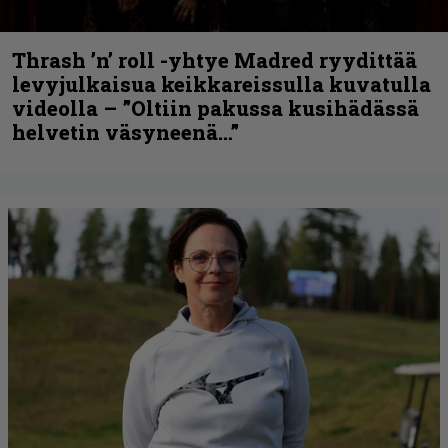
Thrash ’n’ roll -yhtye Madred ryydittää
levyjulkaisua keikkareissulla kuvatulla
videolla – ”Oltiin pakussa kusihädässä
helvetin väsyneenä…”