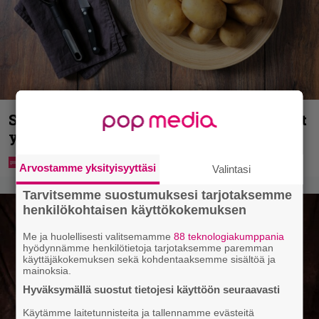
Syötkö perunoita näin? Tutkijat löysivät
yhteyden vakavaan kansansairauteen
Arvostamme yksityisyyttäsi
Valintasi
Tarvitsemme suostumuksesi tarjotaksemme
henkilökohtaisen käyttökokemuksen
Me ja huolellisesti valitsemamme
88 teknologiakumppania
hyödynnämme henkilötietoja tarjotaksemme paremman
käyttäjäkokemuksen sekä kohdentaaksemme sisältöä ja
mainoksia.
Hyväksymällä suostut tietojesi käyttöön seuraavasti
Käytämme laitetunnisteita ja tallennamme evästeitä