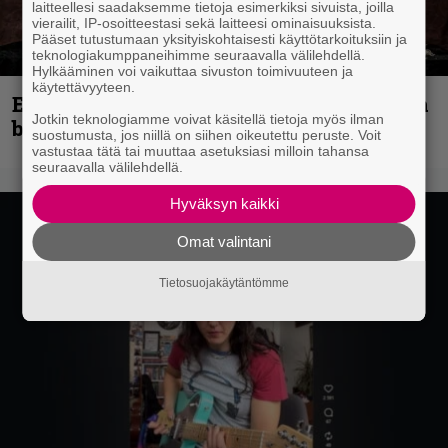
laitteellesi saadaksemme tietoja esimerkiksi sivuista, joilla
vierailit, IP-osoitteestasi sekä laitteesi ominaisuuksista.
Pääset tutustumaan yksityiskohtaisesti käyttötarkoituksiin ja
teknologiakumppaneihimme seuraavalla välilehdellä.
Hylkääminen voi vaikuttaa sivuston toimivuuteen ja
käytettävyyteen.
Espoon syyskuu käynnistyy kotimaisen
Jotkin teknologiamme voivat käsitellä tietoja myös ilman
black metalin merkeissä
suostumusta, jos niillä on siihen oikeutettu peruste. Voit
vastustaa tätä tai muuttaa asetuksiasi milloin tahansa
seuraavalla välilehdellä.
Hyväksyn kaikki
Omat valintani
Tietosuojakäytäntömme