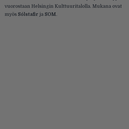
vuorostaan Helsingin Kulttuuritalolla. Mukana ovat
myös
Sólstafir
ja
SOM
.