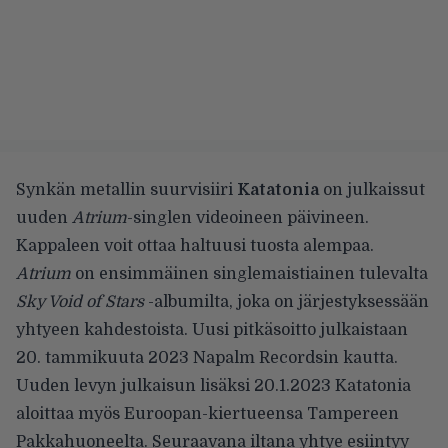
Synkän metallin suurvisiiri
Katatonia
on julkaissut
uuden
Atrium
-singlen videoineen päivineen.
Kappaleen voit ottaa haltuusi tuosta alempaa.
Atrium
on ensimmäinen singlemaistiainen tulevalta
Sky Void of Stars
-albumilta, joka on järjestyksessään
yhtyeen kahdestoista. Uusi pitkäsoitto julkaistaan
20. tammikuuta 2023 Napalm Recordsin kautta.
Uuden levyn julkaisun lisäksi 20.1.2023 Katatonia
aloittaa myös Euroopan-kiertueensa Tampereen
Pakkahuoneelta. Seuraavana iltana yhtye esiintyy