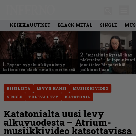
KEIKKAUUTISET
BLACK METAL
SINGLE
MUS
2.
”Mitalini näyttää ihan
plektralta” – huippu-uimari
1.
Espoon syyskuu käynnistyy
jamittelee Megadethiä
kotimaisen black metalin merkeissä
palkinnollaan
BIISILISTA
LEVYN KANSI
MUSIIKKIVIDEO
SINGLE
TULEVA LEVY
KATATONIA
Katatonialta uusi levy
alkuvuodesta – Atrium-
musiikkivideo katsottavissa