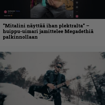
”Mitalini näyttää ihan plektralta” –
huippu-uimari jamittelee Megadethiä
palkinnollaan