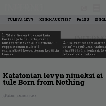
TULEVA LEVY
KEIKKAUUTISET
PALUU
SING
1.
”Metallica on tiukempi kuin
koskaan ja te haluatte jonkun
2.
nulikan yrittävän olla Hetfield?” –
”He ovat tuoneet soittoo
Pepper Keenan muisteli
uutta” – Sepulturan Andreas
ensimmäistä koesoittoaan hevijätin
nimeää bändin, jonka riffit
kanssa
tehneet vaikutuksen
Katatonian levyn nimeksi ei
tule Born from Nothing
Julkaistu:
13.5.2012 19:58