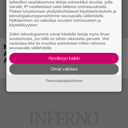
laitteellesi saadaksemme tietoja esimerkiksi sivuista, joilla
vierailit, IP-osoitteestasi sekä laitteesi ominaisuuksista.
Pääset tutustumaan yksityiskohtaisesti käyttötarkoituksiin ja
teknologiakumppaneihimme seuraavalla välilehdellä.
Hylkääminen voi vaikuttaa sivuston toimivuuteen ja
käytettävyyteen.
Jotkin teknologiamme voivat käsitellä tietoja myös ilman
suostumusta, jos niillä on siihen oikeutettu peruste. Voit
vastustaa tätä tai muuttaa asetuksiasi milloin tahansa
Näin lähtee Ghostin Tobias Forgelta
seuraavalla välilehdellä.
Accept – menossa mukana myös
Hyväksyn kaikki
Anthrax- ja Korn-miehistöä
Omat valintani
Tietosuojakäytäntömme