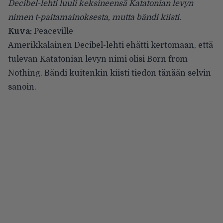
Decibel-lehti luuli keksineensä Katatonian levyn
nimen t-paitamainoksesta, mutta bändi kiisti.
Kuva:
Peaceville
Amerikkalainen
Decibel-lehti
ehätti kertomaan, että
tulevan
Katatonian
levyn nimi olisi Born from
Nothing. Bändi kuitenkin
kiisti tiedon
tänään selvin
sanoin.