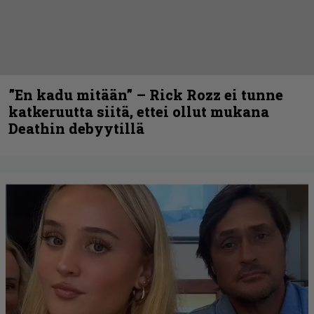
”En kadu mitään” – Rick Rozz ei tunne
katkeruutta siitä, ettei ollut mukana
Deathin debyytillä