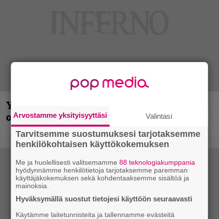
Yngwie Malmsteen iskee jälleen – Now
or Never -single tulevalta levyltä julki
Arvostamme yksityisyyttäsi
Valintasi
Tarvitsemme suostumuksesi tarjotaksemme
henkilökohtaisen käyttökokemuksen
Me ja huolellisesti valitsemamme
88 teknologiakumppania
hyödynnämme henkilötietoja tarjotaksemme paremman
käyttäjäkokemuksen sekä kohdentaaksemme sisältöä ja
mainoksia.
Hyväksymällä suostut tietojesi käyttöön seuraavasti
Käytämme laitetunnisteita ja tallennamme evästeitä