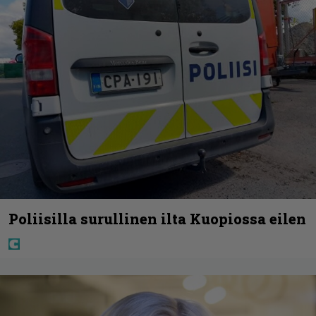
Poliisilla surullinen ilta Kuopiossa eilen