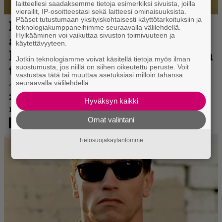
laitteellesi saadaksemme tietoja esimerkiksi sivuista, joilla
vierailit, IP-osoitteestasi sekä laitteesi ominaisuuksista.
Pääset tutustumaan yksityiskohtaisesti käyttötarkoituksiin ja
teknologiakumppaneihimme seuraavalla välilehdellä.
Hylkääminen voi vaikuttaa sivuston toimivuuteen ja
käytettävyyteen.
Jotkin teknologiamme voivat käsitellä tietoja myös ilman
suostumusta, jos niillä on siihen oikeutettu peruste. Voit
vastustaa tätä tai muuttaa asetuksiasi milloin tahansa
seuraavalla välilehdellä.
Hyväksyn kaikki
Omat valintani
Tietosuojakäytäntömme