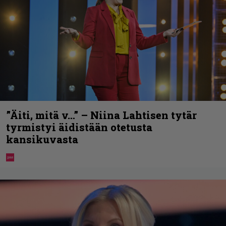
”Äiti, mitä v…” – Niina Lahtisen tytär
tyrmistyi äidistään otetusta
kansikuvasta