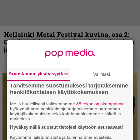
Hellsinki Metal Festival kuvina, osa 2:
Opeth, Misþyrming, Eluveitie, Triptykon
ja muita lauantain esiintyjiä
Arvostamme yksityisyyttäsi
Valintasi
Tarvitsemme suostumuksesi tarjotaksemme
henkilökohtaisen käyttökokemuksen
Me ja huolellisesti valitsemamme
88 teknologiakumppania
hyödynnämme henkilötietoja tarjotaksemme paremman
käyttäjäkokemuksen sekä kohdentaaksemme sisältöä ja
mainoksia.
Hyväksymällä suostut tietojesi käyttöön seuraavasti
Käytämme laitetunnisteita ja tallennamme evästeitä