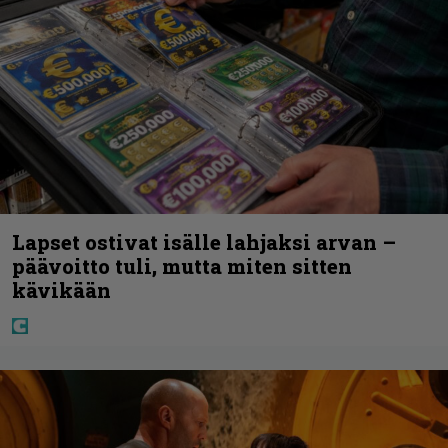
Lapset ostivat isälle lahjaksi arvan –
päävoitto tuli, mutta miten sitten
kävikään