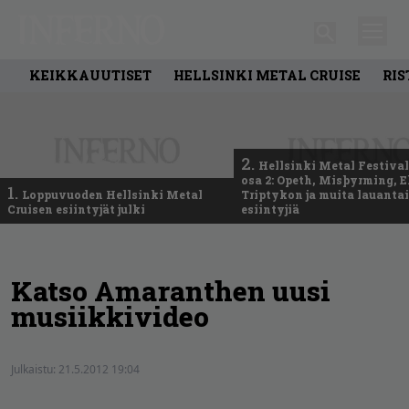
KEIKKAUUTISET
HELLSINKI METAL CRUISE
RIS
2.
Hellsinki Metal Festival
osa 2: Opeth, Misþyrming, E
1.
Loppuvuoden Hellsinki Metal
Triptykon ja muita lauanta
Cruisen esiintyjät julki
esiintyjiä
Katso Amaranthen uusi
musiikkivideo
Julkaistu:
21.5.2012 19:04