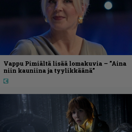
Vappu Pimiältä lisää lomakuvia – ”Aina
niin kauniina ja tyylikkäänä”