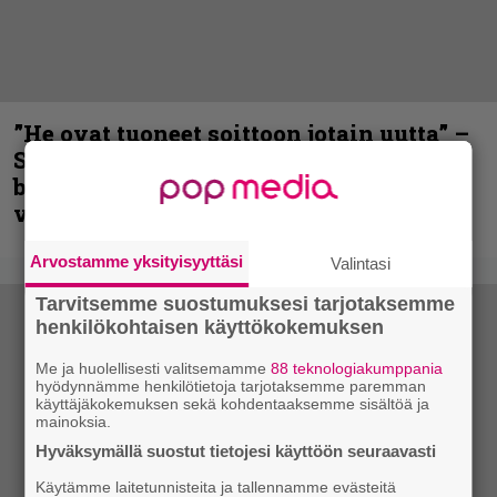
”He ovat tuoneet soittoon jotain uutta” –
Sepulturan Andreas Kisser nimeää
bändin, jonka riffit ovat tehneet
vaikutuksen
Arvostamme yksityisyyttäsi
Valintasi
Tarvitsemme suostumuksesi tarjotaksemme
henkilökohtaisen käyttökokemuksen
Me ja huolellisesti valitsemamme
88 teknologiakumppania
hyödynnämme henkilötietoja tarjotaksemme paremman
käyttäjäkokemuksen sekä kohdentaaksemme sisältöä ja
mainoksia.
Hyväksymällä suostut tietojesi käyttöön seuraavasti
Käytämme laitetunnisteita ja tallennamme evästeitä