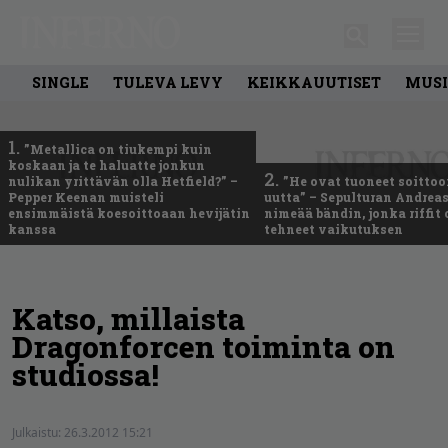
SINGLE
TULEVA LEVY
KEIKKAUUTISET
MUSI
1.
”Metallica on tiukempi kuin
koskaan ja te haluatte jonkun
2.
nulikan yrittävän olla Hetfield?” –
”He ovat tuoneet soittoo
Pepper Keenan muisteli
uutta” – Sepulturan Andreas
ensimmäistä koesoittoaan hevijätin
nimeää bändin, jonka riffit
kanssa
tehneet vaikutuksen
Katso, millaista
Dragonforcen toiminta on
studiossa!
Julkaistu:
26.3.2012 15:21