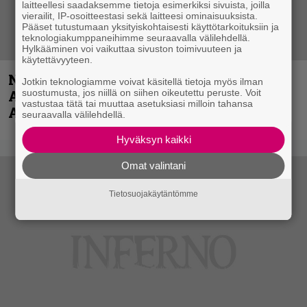
laitteellesi saadaksemme tietoja esimerkiksi sivuista, joilla
vierailit, IP-osoitteestasi sekä laitteesi ominaisuuksista.
Pääset tutustumaan yksityiskohtaisesti käyttötarkoituksiin ja
teknologiakumppaneihimme seuraavalla välilehdellä.
Hylkääminen voi vaikuttaa sivuston toimivuuteen ja
käytettävyyteen.
Näin lähtee Ghostin Tobias Forgelta
Jotkin teknologiamme voivat käsitellä tietoja myös ilman
suostumusta, jos niillä on siihen oikeutettu peruste. Voit
Accept – menossa mukana myös
vastustaa tätä tai muuttaa asetuksiasi milloin tahansa
Anthrax- ja Korn-miehistöä
seuraavalla välilehdellä.
Hyväksyn kaikki
Omat valintani
Tietosuojakäytäntömme