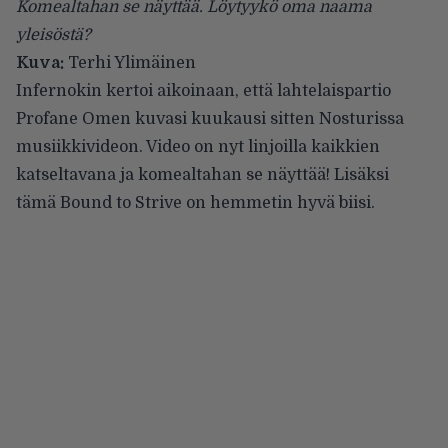
Komealtahan se näyttää. Löytyykö oma naama
yleisöstä?
Kuva:
Terhi Ylimäinen
Infernokin
kertoi
aikoinaan, että lahtelaispartio
Profane Omen
kuvasi kuukausi sitten Nosturissa
musiikkivideon. Video on nyt linjoilla kaikkien
katseltavana ja komealtahan se näyttää! Lisäksi
tämä Bound to Strive on hemmetin hyvä biisi.