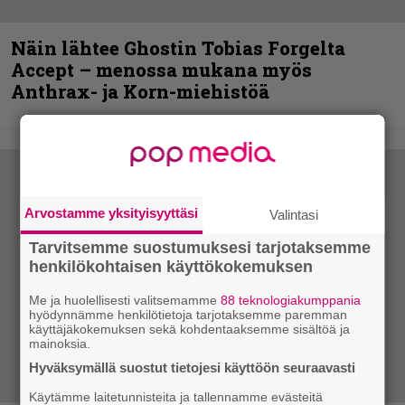
Näin lähtee Ghostin Tobias Forgelta
Accept – menossa mukana myös
Anthrax- ja Korn-miehistöä
Arvostamme yksityisyyttäsi
Valintasi
Tarvitsemme suostumuksesi tarjotaksemme
henkilökohtaisen käyttökokemuksen
Me ja huolellisesti valitsemamme
88 teknologiakumppania
hyödynnämme henkilötietoja tarjotaksemme paremman
käyttäjäkokemuksen sekä kohdentaaksemme sisältöä ja
mainoksia.
Hyväksymällä suostut tietojesi käyttöön seuraavasti
Käytämme laitetunnisteita ja tallennamme evästeitä