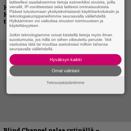
laitteellesi saadaksemme tietoja esimerkiksi sivuista, joilla
Helloween- ja Gamma Ray -mies Kai
vierailit, IP-osoitteestasi sekä laitteesi ominaisuuksista.
Pääset tutustumaan yksityiskohtaisesti käyttötarkoituksiin ja
Hansen julkaisi uuden maistiaisen
teknologiakumppaneihimme seuraavalla välilehdellä.
tulevalta soololevyltä
Hylkääminen voi vaikuttaa sivuston toimivuuteen ja
käytettävyyteen.
Jotkin teknologiamme voivat käsitellä tietoja myös ilman
suostumusta, jos niillä on siihen oikeutettu peruste. Voit
vastustaa tätä tai muuttaa asetuksiasi milloin tahansa
seuraavalla välilehdellä.
Hyväksyn kaikki
Omat valintani
Tietosuojakäytäntömme
Blind Channel palaa rytinällä –