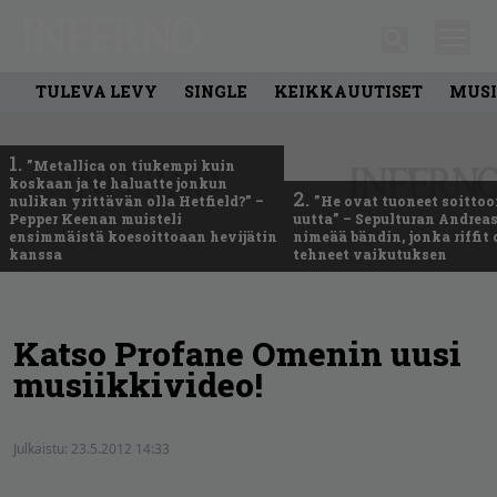
TULEVA LEVY
SINGLE
KEIKKAUUTISET
MUSI
1.
”Metallica on tiukempi kuin
koskaan ja te haluatte jonkun
2.
nulikan yrittävän olla Hetfield?” –
”He ovat tuoneet soittoo
Pepper Keenan muisteli
uutta” – Sepulturan Andreas
ensimmäistä koesoittoaan hevijätin
nimeää bändin, jonka riffit
kanssa
tehneet vaikutuksen
Katso Profane Omenin uusi
musiikkivideo!
Julkaistu:
23.5.2012 14:33