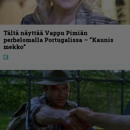
Tältä näyttää Vappu Pimiän
perhelomalla Portugalissa – ”Kaunis
mekko”