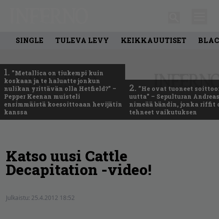
SINGLE
TULEVA LEVY
KEIKKAUUTISET
BLAC
1.
”Metallica on tiukempi kuin
koskaan ja te haluatte jonkun
2.
nulikan yrittävän olla Hetfield?” –
”He ovat tuoneet soittoo
Pepper Keenan muisteli
uutta” – Sepulturan Andreas
ensimmäistä koesoittoaan hevijätin
nimeää bändin, jonka riffit
kanssa
tehneet vaikutuksen
Katso uusi Cattle
Decapitation -video!
Julkaistu:
25.4.2012 18:52