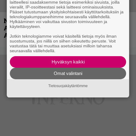
laitteellesi saadaksemme tietoja esimerkiksi sivuista, joilla
vierailit, IP-osoitteestasi sekä laitteesi ominaisuuksista.
Pääset tutustumaan yksityiskohtaisesti käyttötarkoituksiin ja
teknologiakumppaneihimme seuraavalla välilehdellä.
Näin lähtee Ghostin Tobias Forgelta
Hylkääminen voi vaikuttaa sivuston toimivuuteen ja
käytettävyyteen.
Accept – menossa mukana myös
Anthrax- ja Korn-miehistöä
Jotkin teknologiamme voivat käsitellä tietoja myös ilman
suostumusta, jos niillä on siihen oikeutettu peruste. Voit
vastustaa tätä tai muuttaa asetuksiasi milloin tahansa
seuraavalla välilehdellä.
Hyväksyn kaikki
Omat valintani
Tietosuojakäytäntömme