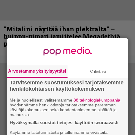
”Mitalini näyttää ihan plektralta” –
huippu-uimari jamittelee Megadethiä
palkinnollaan
Arvostamme yksityisyyttäsi
Valintasi
Tarvitsemme suostumuksesi tarjotaksemme
henkilökohtaisen käyttökokemuksen
Me ja huolellisesti valitsemamme
88 teknologiakumppania
hyödynnämme henkilötietoja tarjotaksemme paremman
käyttäjäkokemuksen sekä kohdentaaksemme sisältöä ja
mainoksia.
Hyväksymällä suostut tietojesi käyttöön seuraavasti
Käytämme laitetunnisteita ja tallennamme evästeitä