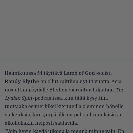
Helmikuussa 54 täyttävä
Lamb of God
-solisti
Randy Blythe
on ollut raittiina nyt 14 vuotta. Asia
nostettiin pöydälle Bltyhen vierailtua hiljattain
The
Lydian Spin
-podcastissa, kun tältä kysyttiin,
tuottaako esimerkiksi kiertueilla oleminen hänelle
vaikeuksia, kun ympärillä on paljon humalaisia ja
alkoholiakin helposti saatavilla.
”Voin hyvin käydä ulkona ja mennä minne vain. En