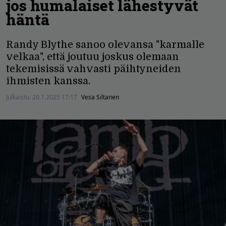
jos humalaiset lähestyvät
häntä
Randy Blythe sanoo olevansa "karmalle
velkaa", että joutuu joskus olemaan
tekemisissä vahvasti päihtyneiden
ihmisten kanssa.
Julkaistu:
20.1.2025 17:17
Vesa Siltanen