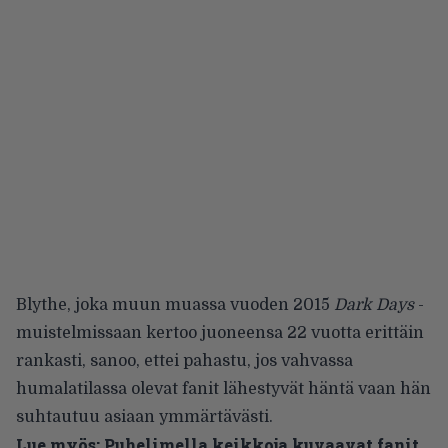
Blythe, joka muun muassa vuoden 2015
Dark Days
-
muistelmissaan kertoo juoneensa 22 vuotta erittäin
rankasti, sanoo, ettei pahastu, jos vahvassa
humalatilassa olevat fanit lähestyvät häntä vaan hän
suhtautuu asiaan ymmärtävästi.
Lue myös:
Puhelimella keikkoja kuvaavat fanit