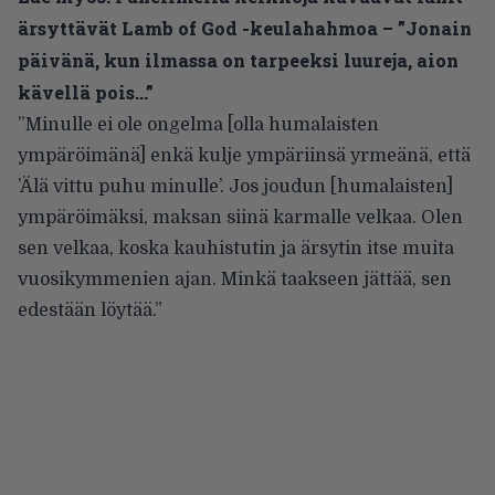
ärsyttävät Lamb of God -keulahahmoa – ”Jonain
päivänä, kun ilmassa on tarpeeksi luureja, aion
kävellä pois…”
”Minulle ei ole ongelma [olla humalaisten
ympäröimänä] enkä kulje ympäriinsä yrmeänä, että
’Älä vittu puhu minulle’. Jos joudun [humalaisten]
ympäröimäksi, maksan siinä karmalle velkaa. Olen
sen velkaa, koska kauhistutin ja ärsytin itse muita
vuosikymmenien ajan. Minkä taakseen jättää, sen
edestään löytää.”