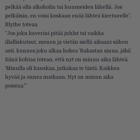
pelkää olla alkoholin tai huumeiden lähellä. Jos
pelkäisin, en voisi koskaan enää lähteä kiertueelle”,
Blythe toteaa
.
”Jos joku kaverini pitää juhlat tai vaikka
illalliskutsut, menen ja vietän siellä aikaani siihen
asti, kunnes joku alkaa hokea ’Rakastan sinua, jäbä’.
Siinä kohtaa totean, että nyt on minun aika lähteä.
’Minulla oli hauskaa, jatkakaa te tästä. Kaikkea
hyvää ja onnea matkaan. Nyt on minun aika
poistua.'”