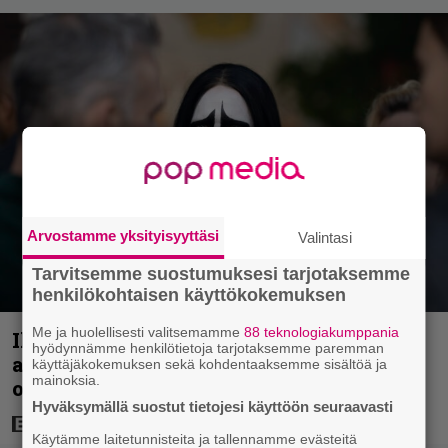
Arvostamme yksityisyyttäsi
Valintasi
Tarvitsemme suostumuksesi tarjotaksemme
henkilökohtaisen käyttökokemuksen
Me ja huolellisesti valitsemamme
88 teknologiakumppania
Illalla tv:ssä: Suomi-komediaa
hyödynnämme henkilötietoja tarjotaksemme paremman
arvostetaan myös maailmalla – nyt ei
käyttäjäkokemuksen sekä kohdentaaksemme sisältöä ja
mainoksia.
ole luvassa kevyt reissu!
Hyväksymällä suostut tietojesi käyttöön seuraavasti
Käytämme laitetunnisteita ja tallennamme evästeitä