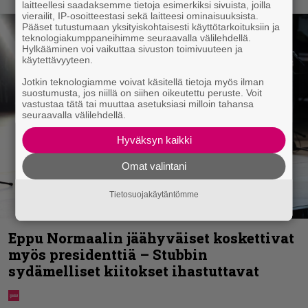
laitteellesi saadaksemme tietoja esimerkiksi sivuista, joilla
vierailit, IP-osoitteestasi sekä laitteesi ominaisuuksista.
Pääset tutustumaan yksityiskohtaisesti käyttötarkoituksiin ja
teknologiakumppaneihimme seuraavalla välilehdellä.
Hylkääminen voi vaikuttaa sivuston toimivuuteen ja
käytettävyyteen.
Jotkin teknologiamme voivat käsitellä tietoja myös ilman
suostumusta, jos niillä on siihen oikeutettu peruste. Voit
vastustaa tätä tai muuttaa asetuksiasi milloin tahansa
seuraavalla välilehdellä.
Hyväksyn kaikki
Omat valintani
Tietosuojakäytäntömme
Eppu Normaalin jäähyväiset koskettivat
myös presidenttiä – Stubbin
sydämelliset kiitokset ihastuttavat