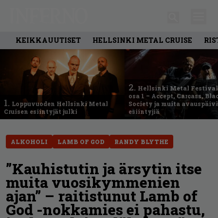
KEIKKAUUTISET
HELLSINKI METAL CRUISE
RIS
2.
Hellsinki Metal Festival
osa 1 – Accept, Carcass, Bla
1.
Loppuvuoden Hellsinki Metal
Society ja muita avauspäiv
Cruisen esiintyjät julki
esiintyjiä
ALKOHOLI
LAMB OF GOD
RANDY BLYTHE
”Kauhistutin ja ärsytin itse
muita vuosikymmenien
ajan” – raitistunut Lamb of
God -nokkamies ei pahastu,