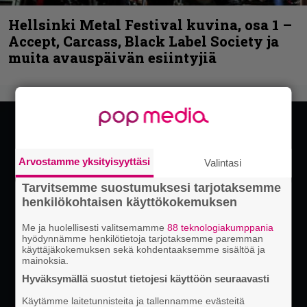
Hellsinki Metal Festival kuvina, osa 1 –
Accept, Carcass, Black Label Society ja
muita avauspäivän esiintyjiä
Arvostamme yksityisyyttäsi
Valintasi
Tarvitsemme suostumuksesi tarjotaksemme
henkilökohtaisen käyttökokemuksen
Me ja huolellisesti valitsemamme
88 teknologiakumppania
hyödynnämme henkilötietoja tarjotaksemme paremman
käyttäjäkokemuksen sekä kohdentaaksemme sisältöä ja
mainoksia.
Hyväksymällä suostut tietojesi käyttöön seuraavasti
Käytämme laitetunnisteita ja tallennamme evästeitä