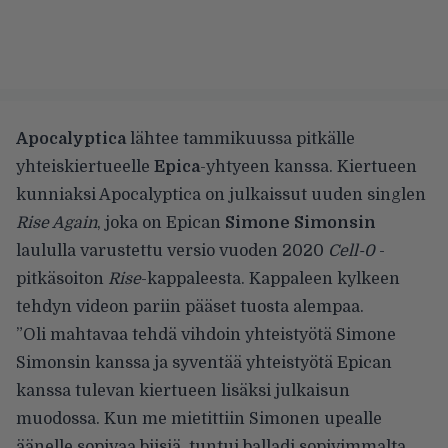
Apocalyptica
lähtee tammikuussa pitkälle
yhteiskiertueelle
Epica
-yhtyeen kanssa. Kiertueen
kunniaksi Apocalyptica on julkaissut uuden singlen
Rise Again
, joka on Epican
Simone Simonsin
laululla varustettu versio vuoden 2020
Cell-0
-
pitkäsoiton
Rise
-kappaleesta. Kappaleen kylkeen
tehdyn videon pariin pääset tuosta alempaa.
”Oli mahtavaa tehdä vihdoin yhteistyötä Simone
Simonsin kanssa ja syventää yhteistyötä Epican
kanssa tulevan kiertueen lisäksi julkaisun
muodossa. Kun me mietittiin Simonen upealle
äänelle sopivaa biisiä, tuntui balladi sopivimmalta