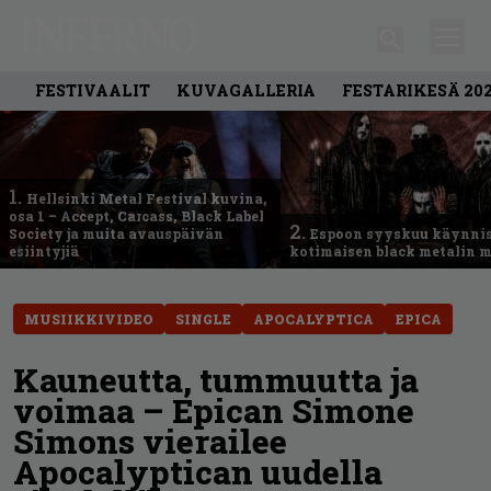
FESTIVAALIT
KUVAGALLERIA
FESTARIKESÄ 20
1.
Hellsinki Metal Festival kuvina,
osa 1 – Accept, Carcass, Black Label
2.
Society ja muita avauspäivän
Espoon syyskuu käynni
esiintyjiä
kotimaisen black metalin m
MUSIIKKIVIDEO
SINGLE
APOCALYPTICA
EPICA
Kauneutta, tummuutta ja
voimaa – Epican Simone
Simons vierailee
Apocalyptican uudella