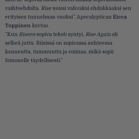
vaihtoehdolta.
Rise
nousi vahvaksi ehdokkaaksi sen
erityisen tunnelman vuoksi”, Apocalyptican
Eicca
Toppinen
kertoo.
”Kun
Riseen
sopiva teksti syntyi,
Rise Again
oli
selkeä juttu. Biisissä on sopivassa suhteessa
kauneutta, tummuutta ja voimaa, mikä sopii
Simonelle täydellisesti.”