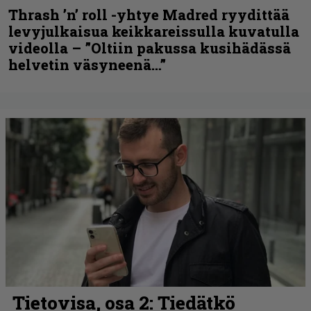
Thrash ’n’ roll -yhtye Madred ryydittää
levyjulkaisua keikkareissulla kuvatulla
videolla – ”Oltiin pakussa kusihädässä
helvetin väsyneenä…”