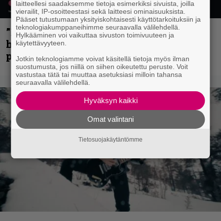
laitteellesi saadaksemme tietoja esimerkiksi sivuista, joilla
vierailit, IP-osoitteestasi sekä laitteesi ominaisuuksista.
Pääset tutustumaan yksityiskohtaisesti käyttötarkoituksiin ja
teknologiakumppaneihimme seuraavalla välilehdellä.
”Mitalini näyttää ihan plektralta” –
Hylkääminen voi vaikuttaa sivuston toimivuuteen ja
huippu-uimari jamittelee Megadethiä
käytettävyyteen.
palkinnollaan
Jotkin teknologiamme voivat käsitellä tietoja myös ilman
suostumusta, jos niillä on siihen oikeutettu peruste. Voit
vastustaa tätä tai muuttaa asetuksiasi milloin tahansa
seuraavalla välilehdellä.
Hyväksyn kaikki
Omat valintani
Tietosuojakäytäntömme