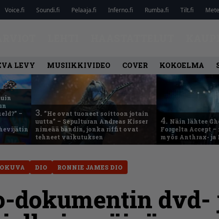
Voice.fi
Soundi.fi
Pelaaja.fi
Inferno.fi
Rumba.fi
Tilt.fi
Metel
ARVIOT
LEHTI
HAASTATTELUT
KAUP
EVA LEVY
MUSIIKKIVIDEO
COVER
KOKOELMA
kuin
un
3.
eld?” –
”He ovat tuoneet soittoon jotain
4.
uutta” – Sepulturan Andreas Kisser
Näin lähtee Gh
hevijätin
nimeää bändin, jonka riffit ovat
Forgelta Accept 
tehneet vaikutuksen
myös Anthrax- ja
LOKUVA
DIO
RONNIE JAMES DIO
-dokumentin dvd- j