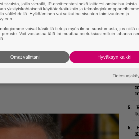
k
i sivuista, joilla vierailit, IP-osoitteestasi sekä laitteesi ominaisuuksista
an yksityiskohtaisesti käyttötarkoituksiin ja teknologiakumppaneihimm
n
la välilehdellä. Hylkääminen voi vaikuttaa sivuston toimivuuteen ja
–
yyteen.
e
h
knologiamme voivat käsitellä tietoja myös ilman suostumusta, jos niillä o
u peruste. Voit vastustaa tätä tai muuttaa asetuksiasi milloin tahansa se
lä.
”
u
n
Omat valintani
Hyväksyn kaikki
t
kirje ja tiedät mistä kahvitauolla puhutaan!
N
Tietosuojak
et ja puheenaiheet suoraan sähköpostiin
F
m
m
B
t
K