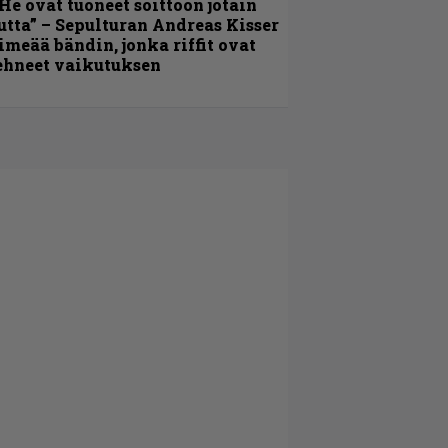
He ovat tuoneet soittoon jotain
utta” – Sepulturan Andreas Kisser
imeää bändin, jonka riffit ovat
ehneet vaikutuksen