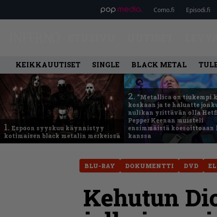
Como.fi
Episodi.fi
ETUSIVU
UUTISET
LEVY
KEIKKAUUTISET
SINGLE
BLACK METAL
TUL
2.
”Metallica on tiukempi 
koskaan ja te haluatte jonk
nulikan yrittävän olla Hetfi
Pepper Keenan muisteli
1.
Espoon syyskuu käynnistyy
ensimmäistä koesoittoaan 
kotimaisen black metalin merkeissä
kanssa
BLU-RAY
DOKUMENTTI
DVD
E
Kehutun Dio