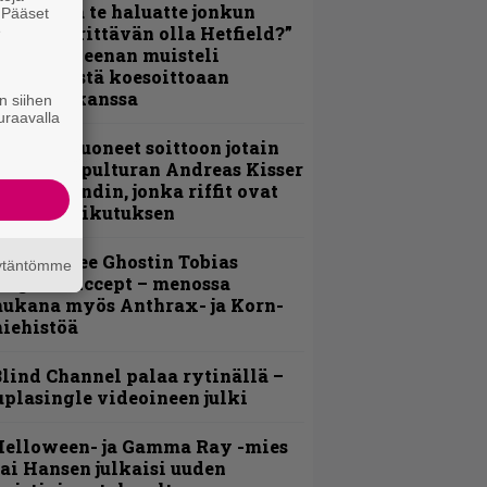
oskaan ja te haluatte jonkun
. Pääset
e
ulikan yrittävän olla Hetfield?”
 Pepper Keenan muisteli
nsimmäistä koesoittoaan
evijätin kanssa
n siihen
uraavalla
He ovat tuoneet soittoon jotain
utta” – Sepulturan Andreas Kisser
imeää bändin, jonka riffit ovat
ehneet vaikutuksen
äin lähtee Ghostin Tobias
äytäntömme
orgelta Accept – menossa
ukana myös Anthrax- ja Korn-
iehistöä
lind Channel palaa rytinällä –
uplasingle videoineen julki
Helloween- ja Gamma Ray -mies
ai Hansen julkaisi uuden