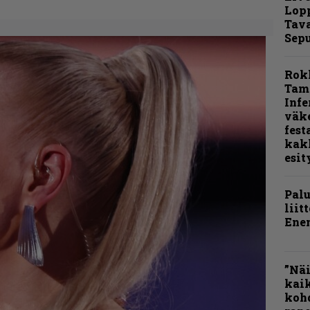
Lop
Tava
Sepu
Rok
Tamp
Infe
väk
fest
kak
esit
Pal
liit
Ene
”Näi
kaik
kohd