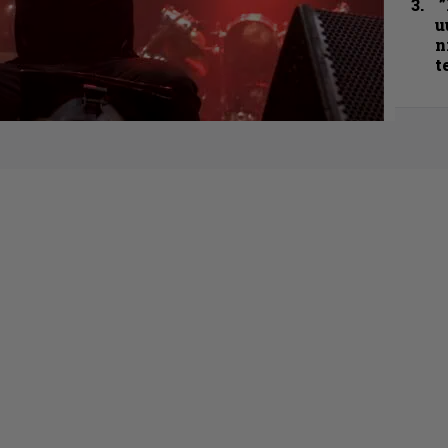
”
u
n
t