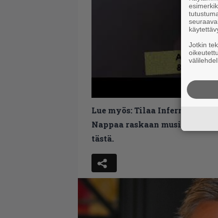
esimerkiks
tutustuma
seuraaval
käytettäv
Jotkin te
oikeutett
välilehdel
Lue myös:
Tilaa Infernon uutis
Nappaa raskaan musiikin uutis
tästä.