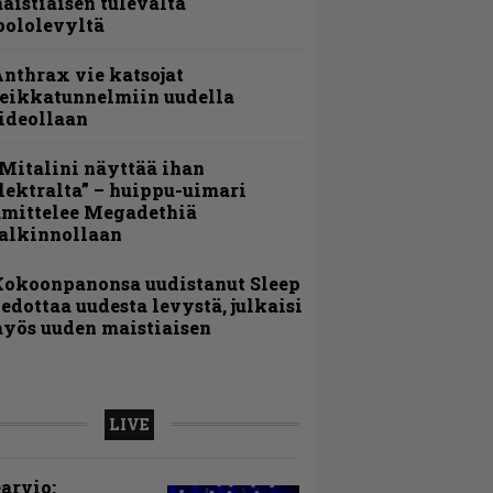
aistiaisen tulevalta
oololevyltä
nthrax vie katsojat
eikkatunnelmiin uudella
ideollaan
Mitalini näyttää ihan
lektralta” – huippu-uimari
amittelee Megadethiä
alkinnollaan
Kokoonpanonsa uudistanut Sleep
iedottaa uudesta levystä, julkaisi
yös uuden maistiaisen
LIVE
arvio: