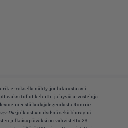
rikierroksella nähty, joulukuusta asti
sottavaksi tullut kehuttu ja hyviä arvosteluja
desmenneestä laulajalegendasta
Ronnie
ver Die
julkaistaan dvd:nä sekä bluraynä
sten julkaisupäiväksi on vahvistettu 29.