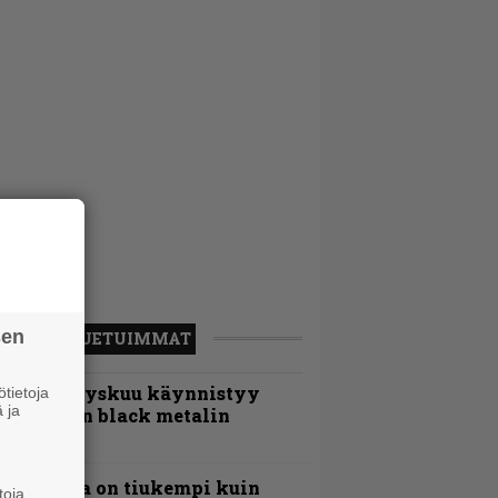
sen
LUETUIMMAT
Espoon syyskuu käynnistyy
tietoja
 ja
otimaisen black metalin
erkeissä
Metallica on tiukempi kuin
toja