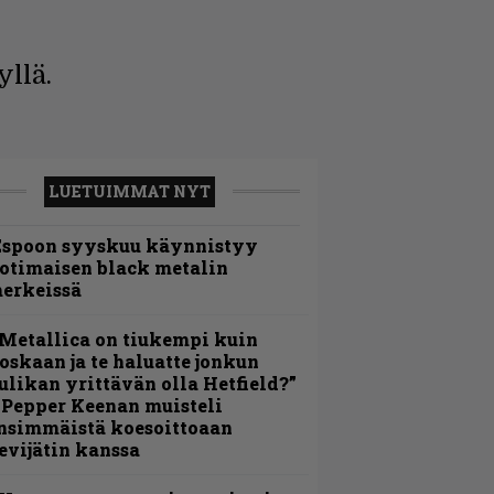
llä.
LUETUIMMAT NYT
Espoon syyskuu käynnistyy
otimaisen black metalin
erkeissä
Metallica on tiukempi kuin
oskaan ja te haluatte jonkun
ulikan yrittävän olla Hetfield?”
 Pepper Keenan muisteli
nsimmäistä koesoittoaan
evijätin kanssa