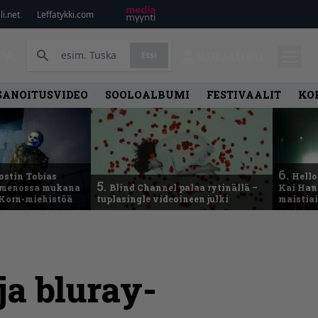
i.net
Leffatykki.com
PA
Etsi
KIRJAUDU
SANOITUSVIDEO
SOOLOALBUMI
FESTIVAALIT
KO
6.
ostin Tobias
Hello
5.
– menossa mukana
Blind Channel palaa rytinällä –
Kai Hans
 Korn-miehistöä
tuplasingle videoineen julki
maistiai
a bluray-