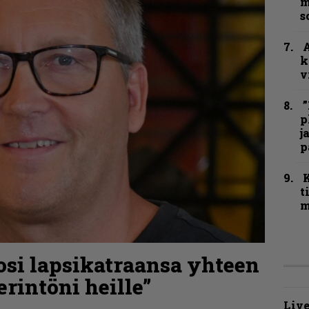
m
s
A
k
v
”
p
j
p
t
m
osi lapsikatraansa yhteen
rintöni heille”
Live