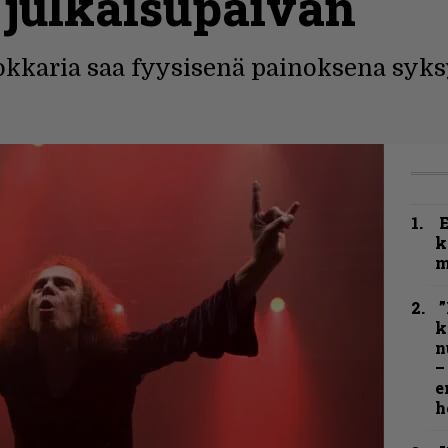
i julkaisupäivän
kkaria saa fyysisenä painoksena syksy
k
m
”
k
n
–
e
h