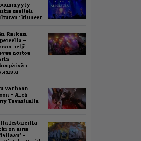
puunmyyty
stia saatteli
lturan ikiuneen
ki Raikasi
ereella –
rnon neljä
evää nostoa
arin
kospäivän
yksistä
uu vanhaan
toon – Arch
my Tavastialla
llä festareilla
ki on aina
allaan” –