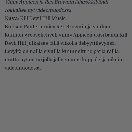
Vinny Appicen ja Rex Brownin äijärokkibändi
rokkailee nyt videomuodossa.
Kuva:
Kill Devil Hill Music
Entisen Pantera-mies Rex Brownin ja vanhan
kunnon groovekehveli Vinny Appicen uusi bändi
Kill
Devil Hill
julkaisee tällä viikolla debyyttilevynsä.
Levyltä on näillä sivuilla kuunneltu jo
paria
rallia
,
mutta nyt on tarjolla jälleen uusi kappale, ja oikein
videomuodossa.