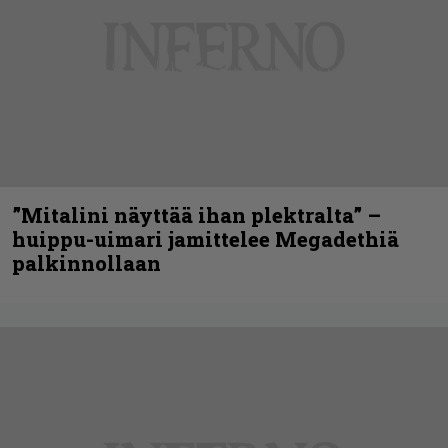
”Mitalini näyttää ihan plektralta” –
huippu-uimari jamittelee Megadethiä
palkinnollaan