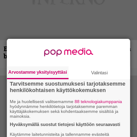
Espoon syyskuu käynnistyy kotimaisen
black metalin merkeissä
Arvostamme yksityisyyttäsi
Valintasi
Tarvitsemme suostumuksesi tarjotaksemme
henkilökohtaisen käyttökokemuksen
Me ja huolellisesti valitsemamme
88 teknologiakumppania
hyödynnämme henkilötietoja tarjotaksemme paremman
käyttäjäkokemuksen sekä kohdentaaksemme sisältöä ja
mainoksia.
Hyväksymällä suostut tietojesi käyttöön seuraavasti
Käytämme laitetunnisteita ja tallennamme evästeitä