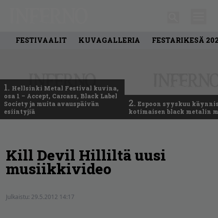
FESTIVAALIT
KUVAGALLERIA
FESTARIKESÄ 20
1.
Hellsinki Metal Festival kuvina,
osa 1 – Accept, Carcass, Black Label
2.
Society ja muita avauspäivän
Espoon syyskuu käynni
esiintyjiä
kotimaisen black metalin m
Kill Devil Hilliltä uusi
musiikkivideo
Julkaistu:
29.5.2012 14:17