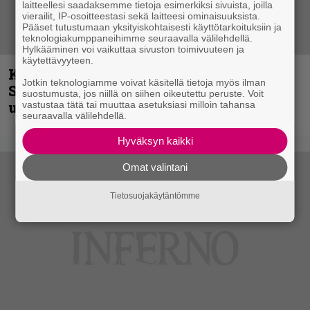
laitteellesi saadaksemme tietoja esimerkiksi sivuista, joilla
vierailit, IP-osoitteestasi sekä laitteesi ominaisuuksista.
Pääset tutustumaan yksityiskohtaisesti käyttötarkoituksiin ja
teknologiakumppaneihimme seuraavalla välilehdellä.
Hylkääminen voi vaikuttaa sivuston toimivuuteen ja
käytettävyyteen.
Kunnianosoitus hyiselle Pohjolalle –
Jotkin teknologiamme voivat käsitellä tietoja myös ilman
Shining hyppäsi keskelle kinoksia
suostumusta, jos niillä on siihen oikeutettu peruste. Voit
uudella videollaan
vastustaa tätä tai muuttaa asetuksiasi milloin tahansa
seuraavalla välilehdellä.
Hyväksyn kaikki
Omat valintani
Tietosuojakäytäntömme