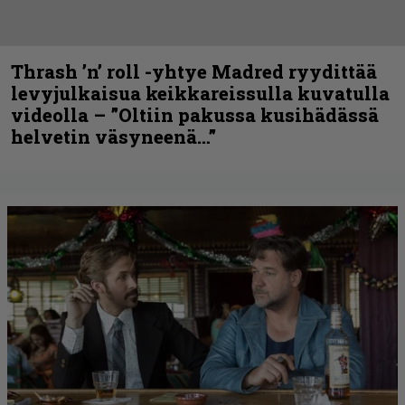
Thrash ’n’ roll -yhtye Madred ryydittää
levyjulkaisua keikkareissulla kuvatulla
videolla – ”Oltiin pakussa kusihädässä
helvetin väsyneenä…”