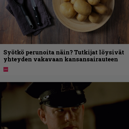
Syötkö perunoita näin? Tutkijat löysivät
yhteyden vakavaan kansansairauteen