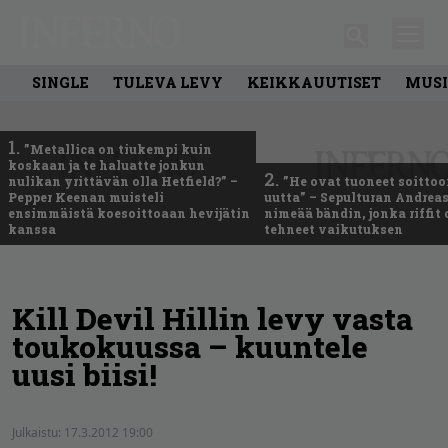
SINGLE
TULEVA LEVY
KEIKKAUUTISET
MUSI
1.
”Metallica on tiukempi kuin
koskaan ja te haluatte jonkun
2.
nulikan yrittävän olla Hetfield?” –
”He ovat tuoneet soittoo
Pepper Keenan muisteli
uutta” – Sepulturan Andreas
ensimmäistä koesoittoaan hevijätin
nimeää bändin, jonka riffit
kanssa
tehneet vaikutuksen
Kill Devil Hillin levy vasta
toukokuussa – kuuntele
uusi biisi!
Julkaistu:
17.3.2012 19:00