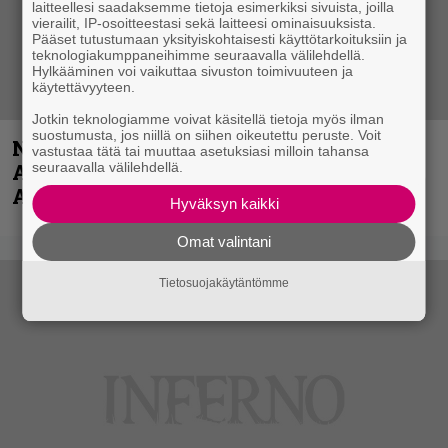
laitteellesi saadaksemme tietoja esimerkiksi sivuista, joilla
vierailit, IP-osoitteestasi sekä laitteesi ominaisuuksista.
Pääset tutustumaan yksityiskohtaisesti käyttötarkoituksiin ja
teknologiakumppaneihimme seuraavalla välilehdellä.
Hylkääminen voi vaikuttaa sivuston toimivuuteen ja
käytettävyyteen.
Jotkin teknologiamme voivat käsitellä tietoja myös ilman
suostumusta, jos niillä on siihen oikeutettu peruste. Voit
Näin lähtee Ghostin Tobias Forgelta
vastustaa tätä tai muuttaa asetuksiasi milloin tahansa
Accept – menossa mukana myös
seuraavalla välilehdellä.
Anthrax- ja Korn-miehistöä
Hyväksyn kaikki
Omat valintani
Tietosuojakäytäntömme