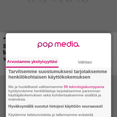
”He ovat tuoneet soittoon jotain uutta” –
Sepulturan Andreas Kisser nimeää
bändin, jonka riffit ovat tehneet
vaikutuksen
Arvostamme yksityisyyttäsi
Valintasi
Tarvitsemme suostumuksesi tarjotaksemme
henkilökohtaisen käyttökokemuksen
Me ja huolellisesti valitsemamme
88 teknologiakumppania
hyödynnämme henkilötietoja tarjotaksemme paremman
käyttäjäkokemuksen sekä kohdentaaksemme sisältöä ja
mainoksia.
Hyväksymällä suostut tietojesi käyttöön seuraavasti
Käytämme laitetunnisteita ja tallennamme evästeitä