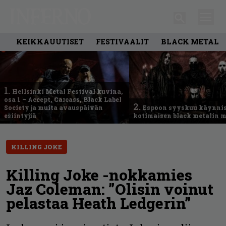
KEIKKAUUTISET
FESTIVAALIT
BLACK METAL
1.
Hellsinki Metal Festival kuvina,
osa 1 – Accept, Carcass, Black Label
2.
Society ja muita avauspäivän
Espoon syyskuu käynni
esiintyjiä
kotimaisen black metalin m
KILLING JOKE
Killing Joke -nokkamies
Jaz Coleman: ”Olisin voinut
pelastaa Heath Ledgerin”