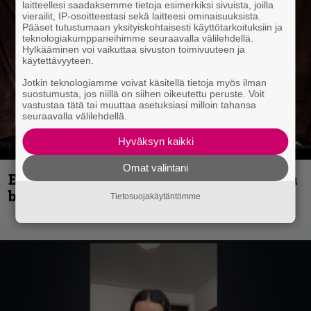
laitteellesi saadaksemme tietoja esimerkiksi sivuista, joilla
vierailit, IP-osoitteestasi sekä laitteesi ominaisuuksista.
Pääset tutustumaan yksityiskohtaisesti käyttötarkoituksiin ja
teknologiakumppaneihimme seuraavalla välilehdellä.
Hylkääminen voi vaikuttaa sivuston toimivuuteen ja
käytettävyyteen.
Jotkin teknologiamme voivat käsitellä tietoja myös ilman
suostumusta, jos niillä on siihen oikeutettu peruste. Voit
vastustaa tätä tai muuttaa asetuksiasi milloin tahansa
seuraavalla välilehdellä.
Hyväksyn kaikki
Omat valintani
Espoon syyskuu käynnistyy kotimaisen
black metalin merkeissä
Tietosuojakäytäntömme