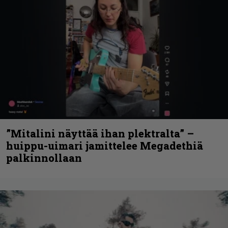
”Mitalini näyttää ihan plektralta” –
huippu-uimari jamittelee Megadethiä
palkinnollaan