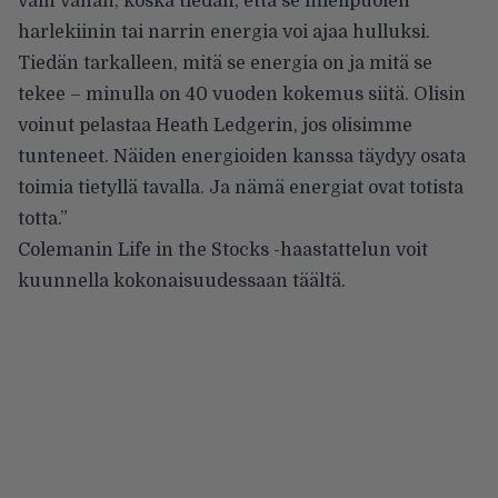
vain vähän, koska tiedän, että se mielipuolen
harlekiinin tai narrin energia voi ajaa hulluksi.
Tiedän tarkalleen, mitä se energia on ja mitä se
tekee – minulla on 40 vuoden kokemus siitä. Olisin
voinut pelastaa Heath Ledgerin, jos olisimme
tunteneet. Näiden energioiden kanssa täydyy osata
toimia tietyllä tavalla. Ja nämä energiat ovat totista
totta.”
Colemanin Life in the Stocks -haastattelun voit
kuunnella kokonaisuudessaan
täältä
.