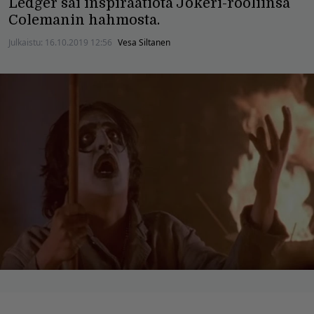
Ledger sai inspiraatiota Jokeri-rooliinsa
Colemanin hahmosta.
Julkaistu:
16.10.2019 12:56
Vesa Siltanen