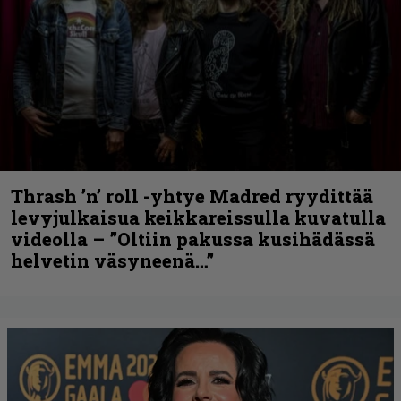
Thrash ’n’ roll -yhtye Madred ryydittää
levyjulkaisua keikkareissulla kuvatulla
videolla – ”Oltiin pakussa kusihädässä
helvetin väsyneenä…”