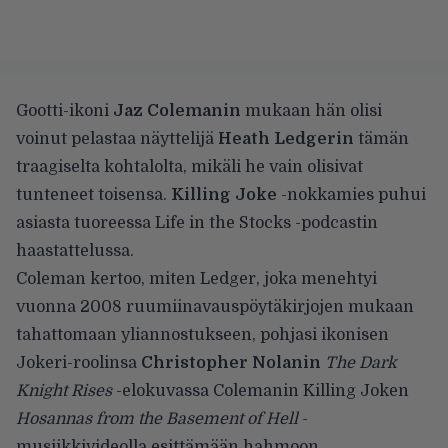
Gootti-ikoni
Jaz Colemanin
mukaan hän olisi
voinut pelastaa näyttelijä
Heath Ledgerin
tämän
traagiselta kohtalolta, mikäli he vain olisivat
tunteneet toisensa.
Killing Joke
-nokkamies puhui
asiasta tuoreessa
Life in the Stocks -podcastin
haastattelussa.
Coleman kertoo, miten Ledger, joka menehtyi
vuonna 2008 ruumiinavauspöytäkirjojen mukaan
tahattomaan yliannostukseen, pohjasi ikonisen
Jokeri-roolinsa
Christopher Nolanin
The Dark
Knight Rises
-elokuvassa Colemanin Killing Joken
Hosannas from the Basement of Hell
-
musiikkivideolla esittämään hahmoon.