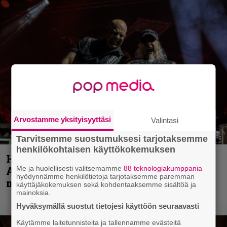
Arvostamme yksityisyyttäsi
Valintasi
Tarvitsemme suostumuksesi tarjotaksemme
henkilökohtaisen käyttökokemuksen
Hellsinki Metal Festival kuvina, osa 1 –
Me ja huolellisesti valitsemamme
88 teknologiakumppania
Accept, Carcass, Black Label Society ja
hyödynnämme henkilötietoja tarjotaksemme paremman
muita avauspäivän esiintyjiä
käyttäjäkokemuksen sekä kohdentaaksemme sisältöä ja
mainoksia.
Hyväksymällä suostut tietojesi käyttöön seuraavasti
Käytämme laitetunnisteita ja tallennamme evästeitä