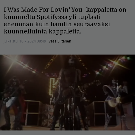
I Was Made For Lovin' You -kappaletta on
kuunneltu Spotifyssa yli tuplasti
enemmän kuin bändin seuraavaksi
kuunnelluinta kappaletta.
Julkaistu:
10.7.2024 08:49
Vesa Siltanen