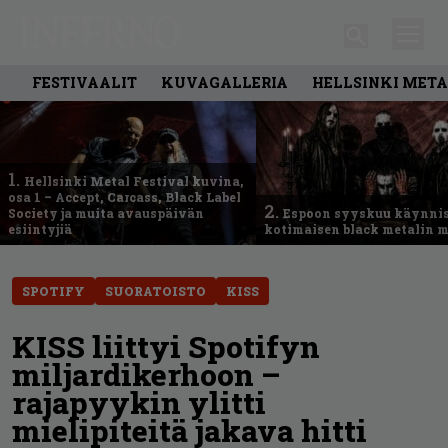
FESTIVAALIT
KUVAGALLERIA
HELLSINKI META
1.
Hellsinki Metal Festival kuvina,
osa 1 – Accept, Carcass, Black Label
2.
Society ja muita avauspäivän
Espoon syyskuu käynni
esiintyjiä
kotimaisen black metalin m
SPOTIFY
SUORATOISTO
KISS
KISS liittyi Spotifyn
miljardikerhoon –
rajapyykin ylitti
mielipiteitä jakava hitti