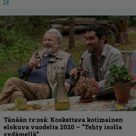
Tänään tv:ssä: Koskettava kotimainen
elokuva vuodelta 2020 – ”Tehty isolla
sydämellä”