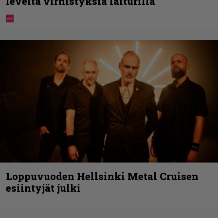
leveitä virnistyksiä laiturilla
Loppuvuoden Hellsinki Metal Cruisen
esiintyjät julki