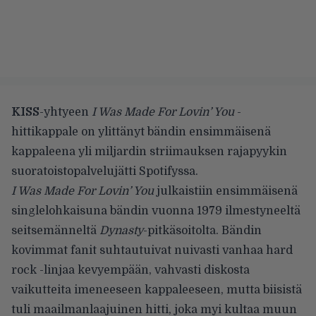
KISS
-yhtyeen
I Was Made For Lovin’ You
-
hittikappale
on ylittänyt
bändin ensimmäisenä
kappaleena yli miljardin striimauksen rajapyykin
suoratoistopalvelujätti Spotifyssa.
I Was Made For Lovin’ You
julkaistiin ensimmäisenä
singlelohkaisuna bändin vuonna 1979 ilmestyneeltä
seitsemänneltä
Dynasty
-pitkäsoitolta. Bändin
kovimmat fanit suhtautuivat nuivasti vanhaa hard
rock -linjaa kevyempään, vahvasti diskosta
vaikutteita imeneeseen kappaleeseen, mutta biisistä
tuli maailmanlaajuinen hitti, joka myi kultaa muun