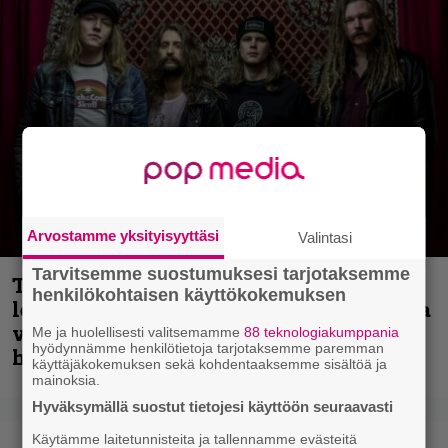
Arvostamme yksityisyyttäsi
Valintasi
Tarvitsemme suostumuksesi tarjotaksemme
Thrash ’n’ roll -yhtye Madred ryydittää
henkilökohtaisen käyttökokemuksen
levyjulkaisua keikkareissulla kuvatulla
videolla – ”Oltiin pakussa kusihädässä
Me ja huolellisesti valitsemamme
88 teknologiakumppania
hyödynnämme henkilötietoja tarjotaksemme paremman
helvetin väsyneenä…”
käyttäjäkokemuksen sekä kohdentaaksemme sisältöä ja
mainoksia.
Hyväksymällä suostut tietojesi käyttöön seuraavasti
Käytämme laitetunnisteita ja tallennamme evästeitä