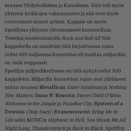
muassa Yhdysvalloissa ja Kanadassa. Siitä tuli myös
yhtyeen keikkojen vakionumero ja sitä ovat myös
coveroineet monet artistit. Kappale on myös
Spotifyssa yhtyeen ylivoimaisesti kuunnelluin.
Toiseksi suosituimmalla
Rock and Roll All Nite
-
kappaleella on nimittäin tätä kirjoittaessa vasta
reilut 489 miljoonaa kuuntelua eli matkaa miljardiin
on vielä reippaasti.
Spotifyn miljardikerhossa on tätä nykyä reilut 500
kappaletta. Miljardin kuuntelun rajan ovat ylittäneet
muun muassa
Metallican
Enter Sandman
ja
Nothing
Else Matters
,
Guns N’ Rosesin
Sweet Child O’Mine
,
Welcome to the Jungle
ja
Paradise City
,
System of a
Downin
Chop Suey!
,
Evanescencen
Bring Me to
Life
sekä
AC/DC:n
Highway to Hell
,
You Shook Me All
Night Long
,
Thunderstruck
ja
Back in Black
. Spotifyn