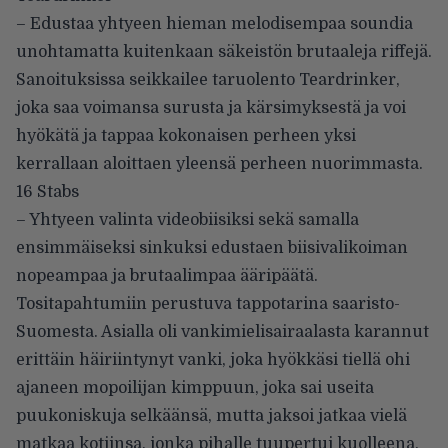
– Edustaa yhtyeen hieman melodisempaa soundia
unohtamatta kuitenkaan säkeistön brutaaleja riffejä.
Sanoituksissa seikkailee taruolento Teardrinker,
joka saa voimansa surusta ja kärsimyksestä ja voi
hyökätä ja tappaa kokonaisen perheen yksi
kerrallaan aloittaen yleensä perheen nuorimmasta.
16 Stabs
– Yhtyeen valinta videobiisiksi sekä samalla
ensimmäiseksi sinkuksi edustaen biisivalikoiman
nopeampaa ja brutaalimpaa ääripäätä.
Tositapahtumiin perustuva tappotarina saaristo-
Suomesta. Asialla oli vankimielisairaalasta karannut
erittäin häiriintynyt vanki, joka hyökkäsi tiellä ohi
ajaneen mopoilijan kimppuun, joka sai useita
puukoniskuja selkäänsä, mutta jaksoi jatkaa vielä
matkaa kotiinsa, jonka pihalle tuupertui kuolleena.