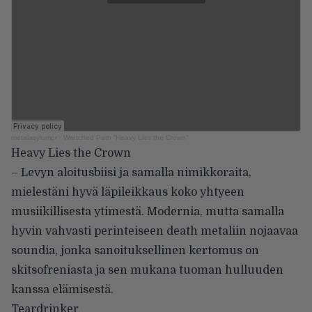
metalasylumpr
·
Wretched Path ”Heavy Lies the Crown”
Heavy Lies the Crown
– Levyn aloitusbiisi ja samalla nimikkoraita,
mielestäni hyvä läpileikkaus koko yhtyeen
musiikillisesta ytimestä. Modernia, mutta samalla
hyvin vahvasti perinteiseen death metaliin nojaavaa
soundia, jonka sanoituksellinen kertomus on
skitsofreniasta ja sen mukana tuoman hulluuden
kanssa elämisestä.
Teardrinker