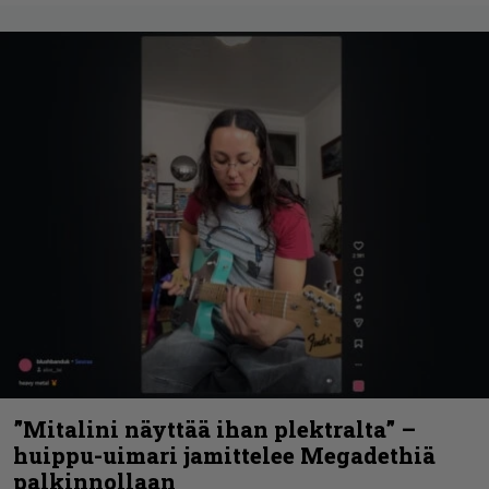
”Mitalini näyttää ihan plektralta” –
huippu-uimari jamittelee Megadethiä
palkinnollaan