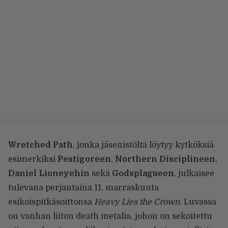
Wretched Path
, jonka jäsenistöltä löytyy kytköksiä
esimerkiksi
Pestigoreen
,
Northern Disciplineen
,
Daniel Lioneyehin
sekä
Godsplagueen
, julkaisee
tulevana perjantaina 11. marraskuuta
esikoispitkäsoittonsa
Heavy Lies the Crown
. Luvassa
on vanhan liiton death metalia, johon on sekoitettu