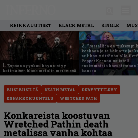
KEIKKAUUTISET
BLACK METAL
SINGLE
MUS
2.
”Metallica on tiukempi 
koskaan ja te haluatte jonk
nulikan yrittävän olla Hetfi
Pepper Keenan muisteli
1.
Espoon syyskuu käynnistyy
ensimmäistä koesoittoaan 
kotimaisen black metalin merkeissä
kanssa
BIISI BIISILTÄ
DEATH METAL
DEBYYTTILEVY
ENNAKKOKUUNTELU
WRETCHED PATH
Konkareista koostuvan
Wretched Pathin death
metalissa vanha kohtaa