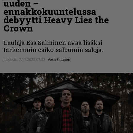
uuden –
ennakkokuuntelussa
debyytti Heavy Lies the
Crown
Laulaja Esa Salminen avaa lisäksi
tarkemmin esikoisalbumin saloja.
Julkaistu:
7.11.2022 07:53
Vesa Siltanen