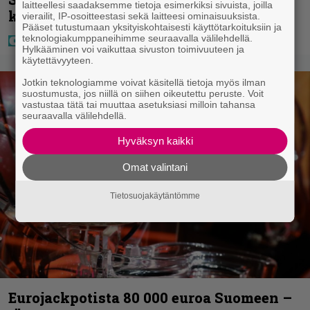
laitteellesi saadaksemme tietoja esimerkiksi sivuista, joilla
kotia – ”Seuraavaan kotiin tämmöinen”
vierailit, IP-osoitteestasi sekä laitteesi ominaisuuksista.
Pääset tutustumaan yksityiskohtaisesti käyttötarkoituksiin ja
teknologiakumppaneihimme seuraavalla välilehdellä.
Hylkääminen voi vaikuttaa sivuston toimivuuteen ja
käytettävyyteen.
Jotkin teknologiamme voivat käsitellä tietoja myös ilman
suostumusta, jos niillä on siihen oikeutettu peruste. Voit
vastustaa tätä tai muuttaa asetuksiasi milloin tahansa
seuraavalla välilehdellä.
Hyväksyn kaikki
Omat valintani
Tietosuojakäytäntömme
Eurojackpotista 80 000 euroa Suomeen –