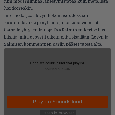
niin modernimpaa lähestymistapaa kuin metallista
hardcoreakin.
Inferno tarjoaa levyn kokonaisuudessaan
kuunneltavaksi jo nyt aina julkaisupäivään asti.
Samalla yhtyeen laulaja
Esa Salminen
kertoo biisi
biisiltä, mitä debyytti oikein pitää sisällään. Levyn ja
Salmisen kommenttien pariin pääset tuosta alta.