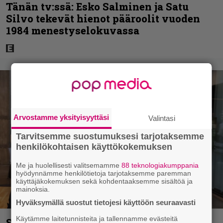
Tänän tv:ssä: Esko Salminen ja Satu
Silvo tekevät hienot pääroolit vuoden
1984 menestyselokuvassa
Arvostamme yksityisyyttäsi
Valintasi
Tarvitsemme suostumuksesi tarjotaksemme
henkilökohtaisen käyttökokemuksen
Me ja huolellisesti valitsemamme
88 teknologiakumppania
hyödynnämme henkilötietoja tarjotaksemme paremman
käyttäjäkokemuksen sekä kohdentaaksemme sisältöä ja
mainoksia.
Hyväksymällä suostut tietojesi käyttöön seuraavasti
Käytämme laitetunnisteita ja tallennamme evästeitä
Sara ja Mikko Parikka etsivät uutta