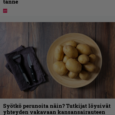
tänne
Syötkö perunoita näin? Tutkijat löysivät
yhteyden vakavaan kansansairauteen