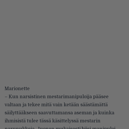
Marionette
– Kun narsistinen mestarimanipuloija pääsee
valtaan ja tekee mitä vain ketään säästämättä
säilyttääkseen saavuttamansa aseman ja kuinka
ihmisistä tulee tässä käsittelyssä mestarin
narunukkeja. Juonen mukaisesti biisi manipuloi