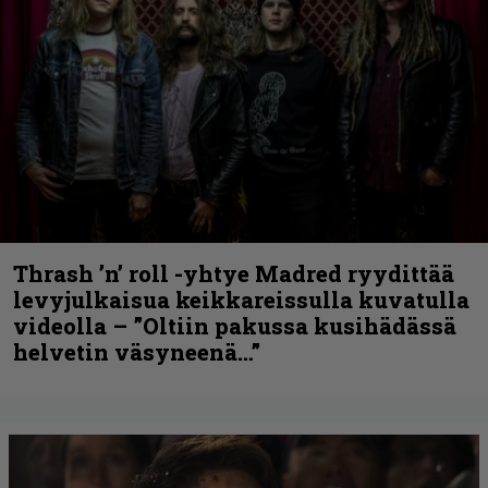
Thrash ’n’ roll -yhtye Madred ryydittää
levyjulkaisua keikkareissulla kuvatulla
videolla – ”Oltiin pakussa kusihädässä
helvetin väsyneenä…”