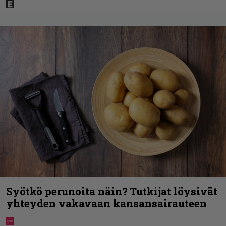
Syötkö perunoita näin? Tutkijat löysivät
yhteyden vakavaan kansansairauteen