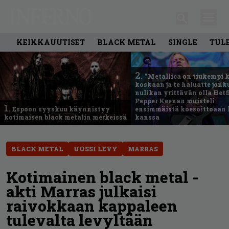
KEIKKAUUTISET
BLACK METAL
SINGLE
TUL
2.
”Metallica on tiukempi 
koskaan ja te haluatte jonk
nulikan yrittävän olla Hetfi
Pepper Keenan muisteli
1.
Espoon syyskuu käynnistyy
ensimmäistä koesoittoaan 
kotimaisen black metalin merkeissä
kanssa
BLACK METAL
UUSSI LEVY
MARRAS
Kotimainen black metal -
akti Marras julkaisi
raivokkaan kappaleen
tulevalta levyltään