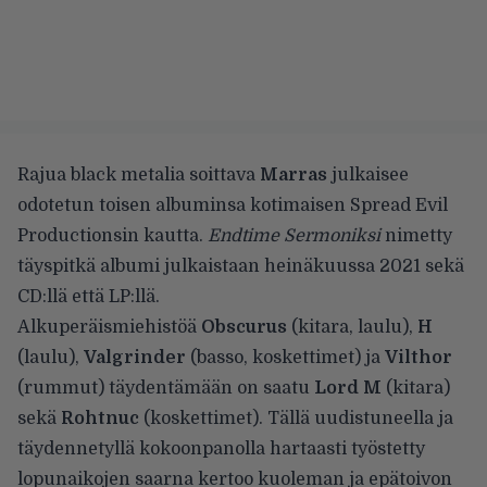
Rajua black metalia soittava
Marras
julkaisee
odotetun toisen albuminsa kotimaisen Spread Evil
Productionsin kautta.
Endtime Sermoniksi
nimetty
täyspitkä albumi julkaistaan heinäkuussa 2021 sekä
CD:llä että LP:llä.
Alkuperäismiehistöä
Obscurus
(kitara, laulu),
H
(laulu),
Valgrinder
(basso, koskettimet) ja
Vilthor
(rummut) täydentämään on saatu
Lord M
(kitara)
sekä
Rohtnuc
(koskettimet). Tällä uudistuneella ja
täydennetyllä kokoonpanolla hartaasti työstetty
lopunaikojen saarna kertoo kuoleman ja epätoivon