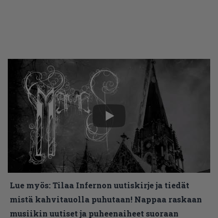
Lue myös:
Tilaa Infernon uutiskirje ja tiedät
mistä kahvitauolla puhutaan! Nappaa raskaan
musiikin uutiset ja puheenaiheet suoraan