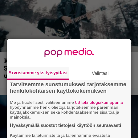
Kunnianosoitus hyiselle Pohjolalle –
Shining hyppäsi keskelle kinoksia
Arvostamme yksityisyyttäsi
Valintasi
uudella videollaan
Tarvitsemme suostumuksesi tarjotaksemme
henkilökohtaisen käyttökokemuksen
Me ja huolellisesti valitsemamme
88 teknologiakumppania
hyödynnämme henkilötietoja tarjotaksemme paremman
käyttäjäkokemuksen sekä kohdentaaksemme sisältöä ja
mainoksia.
Hyväksymällä suostut tietojesi käyttöön seuraavasti
Käytämme laitetunnisteita ja tallennamme evästeitä