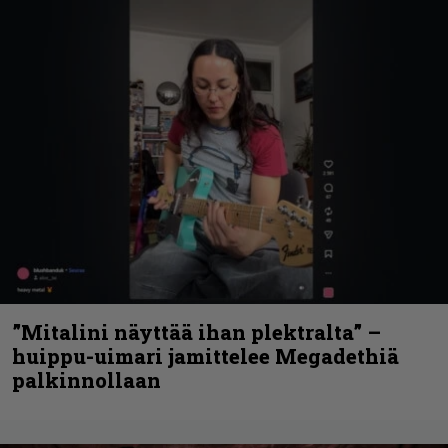
”Mitalini näyttää ihan plektralta” –
huippu-uimari jamittelee Megadethiä
palkinnollaan