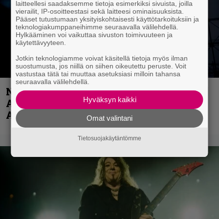
laitteellesi saadaksemme tietoja esimerkiksi sivuista, joilla
vierailit, IP-osoitteestasi sekä laitteesi ominaisuuksista.
Pääset tutustumaan yksityiskohtaisesti käyttötarkoituksiin ja
teknologiakumppaneihimme seuraavalla välilehdellä.
Hylkääminen voi vaikuttaa sivuston toimivuuteen ja
käytettävyyteen.
Jotkin teknologiamme voivat käsitellä tietoja myös ilman
suostumusta, jos niillä on siihen oikeutettu peruste. Voit
vastustaa tätä tai muuttaa asetuksiasi milloin tahansa
seuraavalla välilehdellä.
Näin lähtee Ghostin Tobias Forgelta
Hyväksyn kaikki
Accept – menossa mukana myös
Anthrax- ja Korn-miehistöä
Omat valintani
Tietosuojakäytäntömme