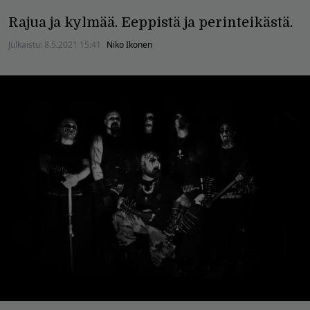
Rajua ja kylmää. Eeppistä ja perinteikästä.
Julkaistu:
8.5.2021 15:41
Niko Ikonen