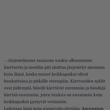
– Järjestelimme taannoin uuden albumimme
kiertuetta ja meidän piti aloittaa järjestelyt aiemmin
kuin ikinä, koska monet keikkapaikat olivat
buukattuina jo pitkälle eteenpäin. Kiertueiden syklit
ovat pidempiä, bändit kiertävät enemmän ja bändejä
kiertää enemmän, joten tunkua on enemmän kuin
keikkapaikat pystyvät vetämään.
Laitetaan lisää isoja numeroita pöytään:
Ascension