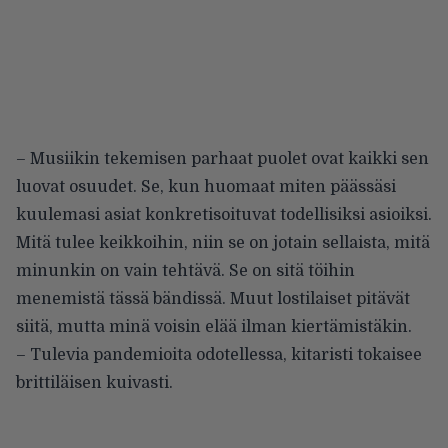
– Musiikin tekemisen parhaat puolet ovat kaikki sen
luovat osuudet. Se, kun huomaat miten päässäsi
kuulemasi asiat konkretisoituvat todellisiksi asioiksi.
Mitä tulee keikkoihin, niin se on jotain sellaista, mitä
minunkin on vain tehtävä. Se on sitä töihin
menemistä tässä bändissä. Muut lostilaiset pitävät
siitä, mutta minä voisin elää ilman kiertämistäkin.
– Tulevia pandemioita odotellessa, kitaristi tokaisee
brittiläisen kuivasti.