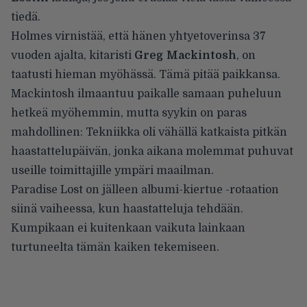
tiedä.
Holmes virnistää, että hänen yhtyetoverinsa 37
vuoden ajalta, kitaristi
Greg Mackintosh
, on
taatusti hieman myöhässä. Tämä pitää paikkansa.
Mackintosh ilmaantuu paikalle samaan puheluun
hetkeä myöhemmin, mutta syykin on paras
mahdollinen: Tekniikka oli vähällä katkaista pitkän
haastattelupäivän, jonka aikana molemmat puhuvat
useille toimittajille ympäri maailman.
Paradise Lost on jälleen albumi-kiertue -rotaation
siinä vaiheessa, kun haastatteluja tehdään.
Kumpikaan ei kuitenkaan vaikuta lainkaan
turtuneelta tämän kaiken tekemiseen.