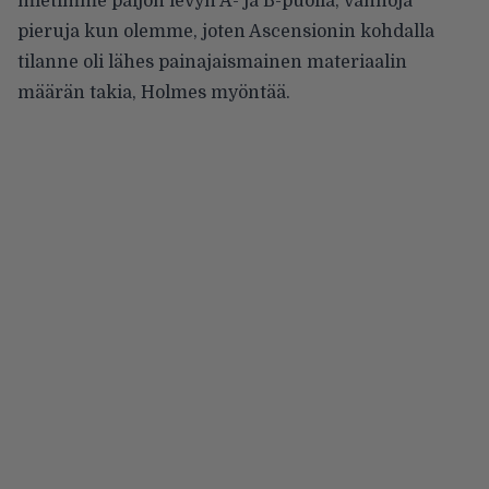
mietimme paljon levyn A- ja B-puolia, vanhoja
pieruja kun olemme, joten Ascensionin kohdalla
tilanne oli lähes painajaismainen materiaalin
määrän takia, Holmes myöntää.