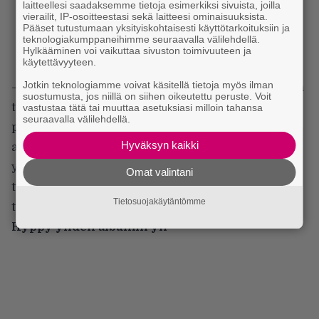
laitteellesi saadaksemme tietoja esimerkiksi sivuista, joilla
vierailit, IP-osoitteestasi sekä laitteesi ominaisuuksista.
Pääset tutustumaan yksityiskohtaisesti käyttötarkoituksiin ja
teknologiakumppaneihimme seuraavalla välilehdellä.
Hylkääminen voi vaikuttaa sivuston toimivuuteen ja
käytettävyyteen.
Jotkin teknologiamme voivat käsitellä tietoja myös ilman
– Tunnemme toisemme. Tiedämme missä kohdassa
suostumusta, jos niillä on siihen oikeutettu peruste. Voit
toista voi ärsyttää jotta tämä tekee hommansa
vastustaa tätä tai muuttaa asetuksiasi milloin tahansa
seuraavalla välilehdellä.
paremmin, ja missä kohdassa on hyvä ottaa pari
Hyväksyn kaikki
askelta taaksepäin ja antaa olla. On tärkeää
ymmärtää varhaisessa vaiheessa, että kiertueilla
Omat valintani
tylsistymistä voi paikata muillakin asioilla kuin
Tietosuojakäytäntömme
toisille vittuilemisella.
Hyppy yhden albumin yli