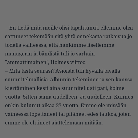
– En tiedä mitä meille olisi tapahtunut, ellemme olisi
sattuneet tekemään sitä yhtä onnekasta ratkaisua jo
todella vaiheessa, että hankimme itsellemme
managerin ja bändistä tuli jo varhain
”ammattimainen”, Holmes viittoo.
– Mitä tästä seurasi? Asioista tuli hyvällä tavalla
suunnitelmallisia. Albumin tekeminen ja sen kanssa
kiertäminen kesti aina suunnitellusti pari, kolme
vuotta. Sitten sama uudelleen. Ja uudelleen. Kunnes
onkin kulunut aikaa 37 vuotta. Emme ole missään
vaiheessa lopettaneet tai pitäneet edes taukoa, joten
emme ole ehtineet ajattelemaan mitään.