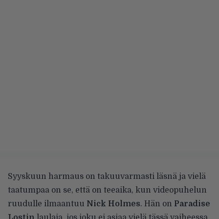
Syyskuun harmaus on takuuvarmasti läsnä ja vielä
taatumpaa on se, että on teeaika, kun videopuhelun
ruudulle ilmaantuu
Nick Holmes
. Hän on
Paradise
Lostin
laulaja, jos joku ei asiaa vielä tässä vaiheessa