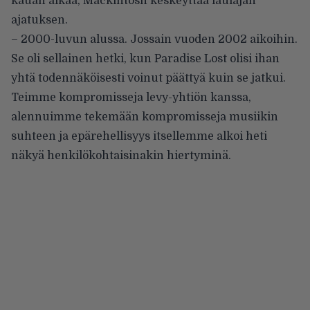
kauan aikaa, Mackintosh keskeyttää laulajan
ajatuksen.
– 2000-luvun alussa. Jossain vuoden 2002 aikoihin.
Se oli sellainen hetki, kun Paradise Lost olisi ihan
yhtä todennäköisesti voinut päättyä kuin se jatkui.
Teimme kompromisseja levy-yhtiön kanssa,
alennuimme tekemään kompromisseja musiikin
suhteen ja epärehellisyys itsellemme alkoi heti
näkyä henkilökohtaisinakin hiertyminä.