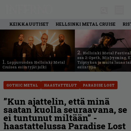
KEIKKAUUTISET
HELLSINKI METAL CRUISE
RIS
2.
Hellsinki Metal Festival
osa 2: Opeth, Misþyrming, E
1.
Loppuvuoden Hellsinki Metal
Triptykon ja muita lauanta
Cruisen esiintyjät julki
esiintyjiä
GOTHIC METAL
HAASTATTELUT
PARADISE LOST
”Kun ajattelin, että minä
saatan kuolla seuraavana, se
ei tuntunut miltään” -
haastattelussa Paradise Lost