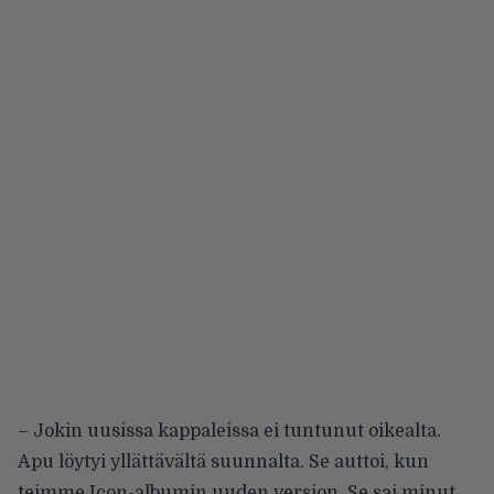
– Jokin uusissa kappaleissa ei tuntunut oikealta.
Apu löytyi yllättävältä suunnalta. Se auttoi, kun
teimme Icon-albumin uuden version. Se sai minut