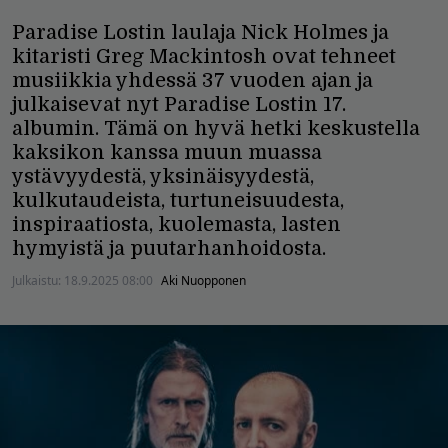
Paradise Lostin laulaja Nick Holmes ja
kitaristi Greg Mackintosh ovat tehneet
musiikkia yhdessä 37 vuoden ajan ja
julkaisevat nyt Paradise Lostin 17.
albumin. Tämä on hyvä hetki keskustella
kaksikon kanssa muun muassa
ystävyydestä, yksinäisyydestä,
kulkutaudeista, turtuneisuudesta,
inspiraatiosta, kuolemasta, lasten
hymyistä ja puutarhanhoidosta.
Julkaistu:
18.9.2025 08:00
Aki Nuopponen