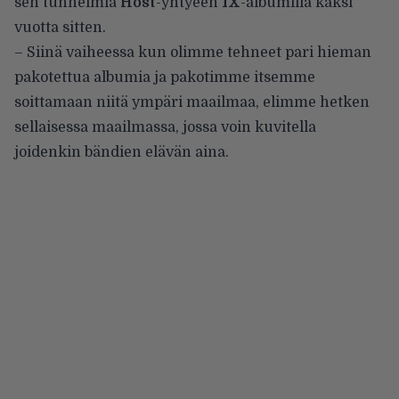
sen tunnelmia
Host
-yhtyeen
IX
-albumilla kaksi
vuotta sitten.
– Siinä vaiheessa kun olimme tehneet pari hieman
pakotettua albumia ja pakotimme itsemme
soittamaan niitä ympäri maailmaa, elimme hetken
sellaisessa maailmassa, jossa voin kuvitella
joidenkin bändien elävän aina.