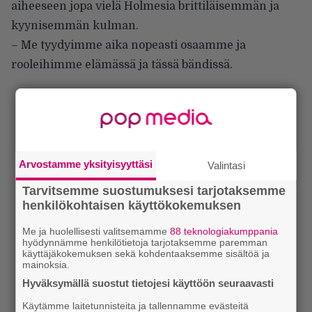
aiheeseen jopa vielä Holmesia brittiläisemmän ja
kyynisemmän kulman.
– Me tyydyimme aika nopeasti osaamme ja
rooleihimme elämässä ja tässä bändissä.
Arvostamme yksityisyyttäsi
Valintasi
Tarvitsemme suostumuksesi tarjotaksemme
henkilökohtaisen käyttökokemuksen
Me ja huolellisesti valitsemamme
88 teknologiakumppania
hyödynnämme henkilötietoja tarjotaksemme paremman
käyttäjäkokemuksen sekä kohdentaaksemme sisältöä ja
mainoksia.
Hyväksymällä suostut tietojesi käyttöön seuraavasti
Käytämme laitetunnisteita ja tallennamme evästeitä