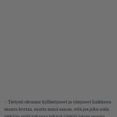
– Tietysti olemme kyllästyneet ja väsyneet kaikkeen
monta kertaa, mutta minä sanon, että jos joku näin
pitkään mitä tahansa tehnyt väittää jotain muuta,