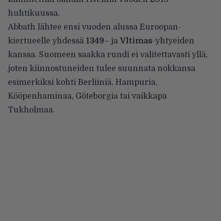
huhtikuussa.
Abbath lähtee ensi vuoden alussa
Euroopan-
kiertueelle
yhdessä
1349
– ja
Vltimas
-yhtyeiden
kanssa. Suomeen saakka rundi ei valitettavasti yllä,
joten kiinnostuneiden tulee suunnata nokkansa
esimerkiksi kohti Berliiniä, Hampuria,
Kööpenhaminaa, Göteborgia tai vaikkapa
Tukholmaa.