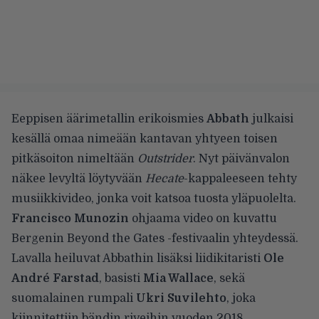
Eeppisen äärimetallin erikoismies
Abbath
julkaisi
kesällä omaa nimeään kantavan yhtyeen
toisen
pitkäsoiton nimeltään
Outstrider
. Nyt päivänvalon
näkee levyltä löytyvään
Hecate
-kappaleeseen tehty
musiikkivideo, jonka voit katsoa tuosta yläpuolelta.
Francisco Munozin
ohjaama video on kuvattu
Bergenin Beyond the Gates -festivaalin yhteydessä.
Lavalla heiluvat Abbathin lisäksi liidikitaristi
Ole
André Farstad
, basisti
Mia Wallace
, sekä
suomalainen rumpali
Ukri Suvilehto
, joka
kiinnitettiin bändin riveihin
vuoden 2018