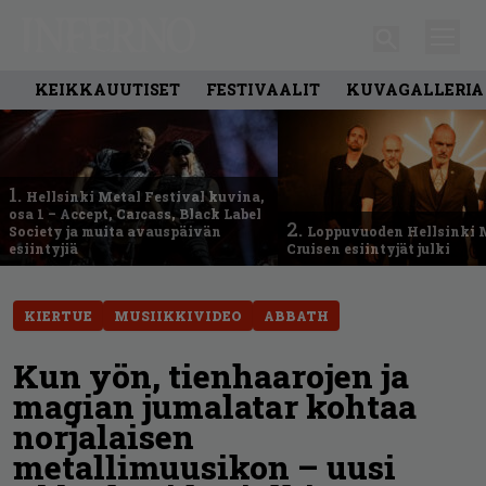
KEIKKAUUTISET
FESTIVAALIT
KUVAGALLERIA
1.
Hellsinki Metal Festival kuvina,
osa 1 – Accept, Carcass, Black Label
2.
Society ja muita avauspäivän
Loppuvuoden Hellsinki 
esiintyjiä
Cruisen esiintyjät julki
KIERTUE
MUSIIKKIVIDEO
ABBATH
Kun yön, tienhaarojen ja
magian jumalatar kohtaa
norjalaisen
metallimuusikon – uusi