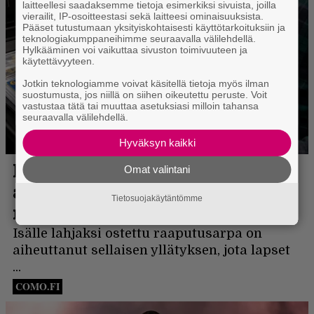
laitteellesi saadaksemme tietoja esimerkiksi sivuista, joilla
vierailit, IP-osoitteestasi sekä laitteesi ominaisuuksista.
Pääset tutustumaan yksityiskohtaisesti käyttötarkoituksiin ja
teknologiakumppaneihimme seuraavalla välilehdellä.
Hylkääminen voi vaikuttaa sivuston toimivuuteen ja
käytettävyyteen.
Jotkin teknologiamme voivat käsitellä tietoja myös ilman
suostumusta, jos niillä on siihen oikeutettu peruste. Voit
vastustaa tätä tai muuttaa asetuksiasi milloin tahansa
seuraavalla välilehdellä.
Hyväksyn kaikki
Omat valintani
Tietosuojakäytäntömme