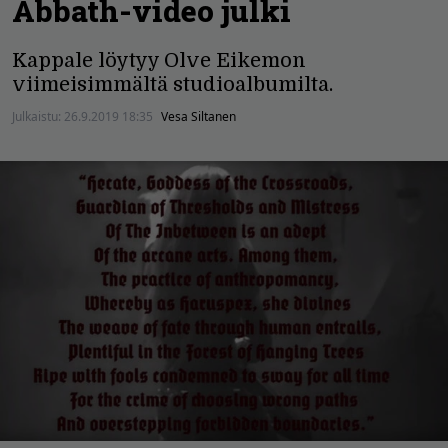
Abbath-video julki
Kappale löytyy Olve Eikemon
viimeisimmältä studioalbumilta.
Julkaistu:
26.9.2019 18:35
Vesa Siltanen