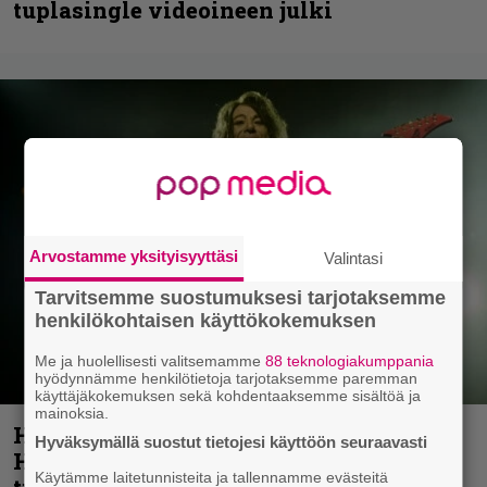
tuplasingle videoineen julki
Arvostamme yksityisyyttäsi
Valintasi
Tarvitsemme suostumuksesi tarjotaksemme
henkilökohtaisen käyttökokemuksen
Me ja huolellisesti valitsemamme
88 teknologiakumppania
hyödynnämme henkilötietoja tarjotaksemme paremman
käyttäjäkokemuksen sekä kohdentaaksemme sisältöä ja
mainoksia.
Helloween- ja Gamma Ray -mies Kai
Hyväksymällä suostut tietojesi käyttöön seuraavasti
Hansen julkaisi uuden maistiaisen
Käytämme laitetunnisteita ja tallennamme evästeitä
tulevalta soololevyltä