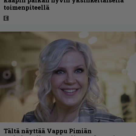
kaapin paikan hyvin yksinkertaisella
toimenpiteellä
Tältä näyttää Vappu Pimiän