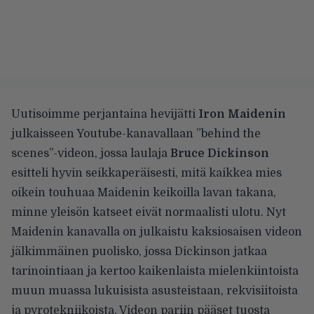
Uutisoimme perjantaina
hevijätti
Iron Maidenin
julkaisseen Youtube-kanavallaan
”behind the
scenes”-videon
, jossa laulaja
Bruce Dickinson
esitteli hyvin seikkaperäisesti, mitä kaikkea mies
oikein touhuaa Maidenin keikoilla lavan takana,
minne yleisön katseet eivät normaalisti ulotu. Nyt
Maidenin kanavalla on julkaistu kaksiosaisen videon
jälkimmäinen puolisko
, jossa Dickinson jatkaa
tarinointiaan ja kertoo kaikenlaista mielenkiintoista
muun muassa lukuisista asusteistaan, rekvisiitoista
ja pyrotekniikoista. Videon pariin pääset tuosta