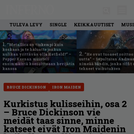
TULEVA LEVY
SINGLE
KEIKKAUUTISET
MUSI
1.
”Metallica on tiukempi kuin
koskaan ja te haluatte jonkun
2.
nulikan yrittävän olla Hetfield?” –
”He ovat tuoneet soittoo
Pepper Keenan muisteli
uutta” – Sepulturan Andreas
ensimmäistä koesoittoaan hevijätin
nimeää bändin, jonka riffit
kanssa
tehneet vaikutuksen
BRUCE DICKINSON
IRON MAIDEN
Kurkistus kulisseihin, osa 2
– Bruce Dickinson vie
meidät taas sinne, minne
katseet eivät Iron Maidenin