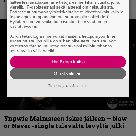
laitteellesi saadaksemme tietoja esimerkiksi sivuista, joilla
vierailit, IP-osoitteestasi sekä laitteesi ominaisuuksista.
Pääset tutustumaan yksityiskohtaisesti käyttötarkoituksiin ja
teknologiakumppaneihimme seuraavalla välilehdellä.
Hylkääminen voi vaikuttaa sivuston toimivuuteen ja
käytettävyyteen.
Jotkin teknologiamme voivat käsitellä tietoja myös ilman
suostumusta, jos niillä on siihen oikeutettu peruste. Voit
vastustaa tätä tai muuttaa asetuksiasi milloin tahansa
seuraavalla välilehdellä.
Hyväksyn kaikki
Omat valintani
Tietosuojakäytäntömme
Yngwie Malmsteen iskee jälleen – Now
or Never -single tulevalta levyltä julki