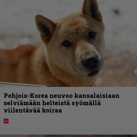
Pohjois-Korea neuvoo kansalaisiaan
selviämään helteistä syömällä
viilentävää koiraa