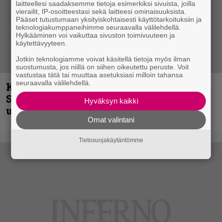
laitteellesi saadaksemme tietoja esimerkiksi sivuista, joilla
vierailit, IP-osoitteestasi sekä laitteesi ominaisuuksista.
Pääset tutustumaan yksityiskohtaisesti käyttötarkoituksiin ja
teknologiakumppaneihimme seuraavalla välilehdellä.
Hylkääminen voi vaikuttaa sivuston toimivuuteen ja
käytettävyyteen.
Jotkin teknologiamme voivat käsitellä tietoja myös ilman
suostumusta, jos niillä on siihen oikeutettu peruste. Voit
vastustaa tätä tai muuttaa asetuksiasi milloin tahansa
seuraavalla välilehdellä.
Kunnianosoitus hyiselle Pohjolalle –
Shining hyppäsi keskelle kinoksia
Hyväksyn kaikki
uudella videollaan
Omat valintani
Tietosuojakäytäntömme