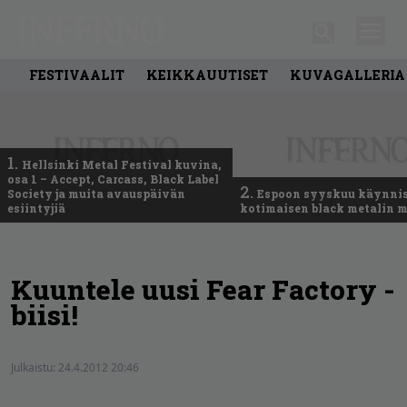
FESTIVAALIT
KEIKKAUUTISET
KUVAGALLERIA
1.
Hellsinki Metal Festival kuvina,
osa 1 – Accept, Carcass, Black Label
2.
Society ja muita avauspäivän
Espoon syyskuu käynni
esiintyjiä
kotimaisen black metalin m
Kuuntele uusi Fear Factory -
biisi!
Julkaistu:
24.4.2012 20:46