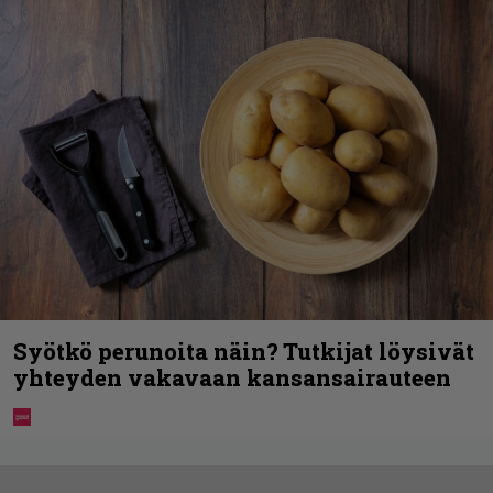
Syötkö perunoita näin? Tutkijat löysivät
yhteyden vakavaan kansansairauteen