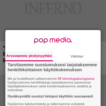
”Mitalini näyttää ihan plektralta” –
huippu-uimari jamittelee Megadethiä
Arvostamme yksityisyyttäsi
Valintasi
palkinnollaan
Tarvitsemme suostumuksesi tarjotaksemme
henkilökohtaisen käyttökokemuksen
Me ja huolellisesti valitsemamme
88 teknologiakumppania
hyödynnämme henkilötietoja tarjotaksemme paremman
käyttäjäkokemuksen sekä kohdentaaksemme sisältöä ja
mainoksia.
Hyväksymällä suostut tietojesi käyttöön seuraavasti
Käytämme laitetunnisteita ja tallennamme evästeitä