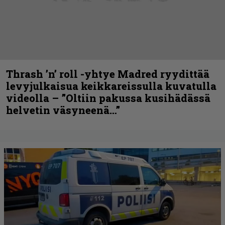
Thrash ’n’ roll -yhtye Madred ryydittää
levyjulkaisua keikkareissulla kuvatulla
videolla – ”Oltiin pakussa kusihädässä
helvetin väsyneenä…”