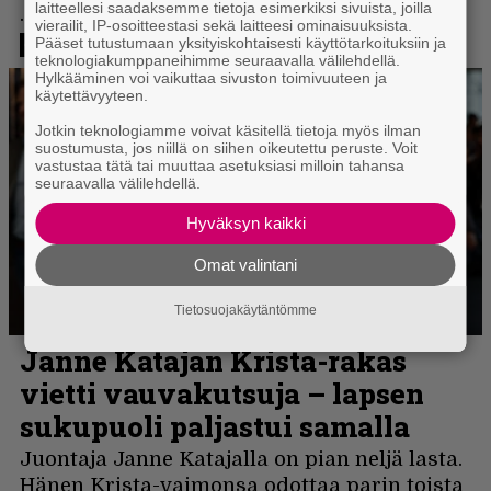
laitteellesi saadaksemme tietoja esimerkiksi sivuista, joilla
vierailit, IP-osoitteestasi sekä laitteesi ominaisuuksista.
Pääset tutustumaan yksityiskohtaisesti käyttötarkoituksiin ja
teknologiakumppaneihimme seuraavalla välilehdellä.
Hylkääminen voi vaikuttaa sivuston toimivuuteen ja
käytettävyyteen.
Jotkin teknologiamme voivat käsitellä tietoja myös ilman
suostumusta, jos niillä on siihen oikeutettu peruste. Voit
vastustaa tätä tai muuttaa asetuksiasi milloin tahansa
seuraavalla välilehdellä.
Hyväksyn kaikki
Omat valintani
Tietosuojakäytäntömme