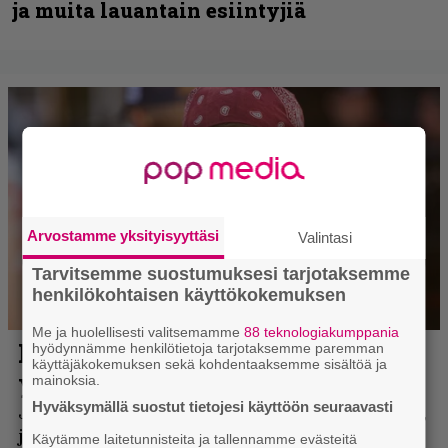
ja muita lauantain esiintyjiä
Arvostamme yksityisyyttäsi
Valintasi
Tarvitsemme suostumuksesi tarjotaksemme
henkilökohtaisen käyttökokemuksen
Me ja huolellisesti valitsemamme
88 teknologiakumppania
hyödynnämme henkilötietoja tarjotaksemme paremman
käyttäjäkokemuksen sekä kohdentaaksemme sisältöä ja
mainoksia.
Hyväksymällä suostut tietojesi käyttöön seuraavasti
Käytämme laitetunnisteita ja tallennamme evästeitä