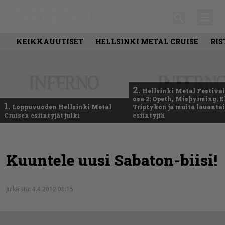
KEIKKAUUTISET
HELLSINKI METAL CRUISE
RIS
2.
Hellsinki Metal Festival
osa 2: Opeth, Misþyrming, E
1.
Loppuvuoden Hellsinki Metal
Triptykon ja muita lauanta
Cruisen esiintyjät julki
esiintyjiä
Kuuntele uusi Sabaton-biisi!
Julkaistu:
4.4.2012 08:15