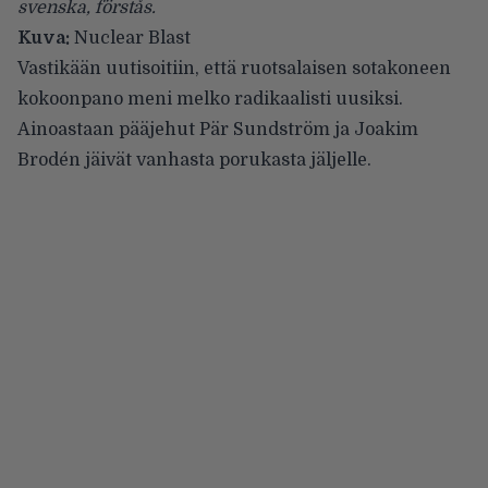
svenska, förstås.
Kuva:
Nuclear Blast
Vastikään uutisoitiin
, että ruotsalaisen sotakoneen
kokoonpano meni melko radikaalisti uusiksi.
Ainoastaan pääjehut Pär Sundström ja Joakim
Brodén jäivät vanhasta porukasta jäljelle.