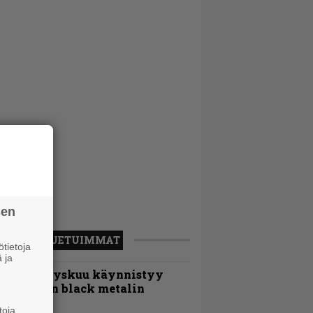
sen
LUETUIMMAT
tietoja
 ja
Espoon syyskuu käynnistyy
otimaisen black metalin
erkeissä
toja