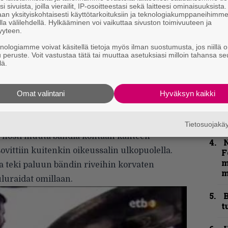
i sivuista, joilla vierailit, IP-osoitteestasi sekä laitteesi ominaisuuksista
”
an yksityiskohtaisesti käyttötarkoituksiin ja teknologiakumppaneihimm
la välilehdellä. Hylkääminen voi vaikuttaa sivuston toimivuuteen ja
k
yyteen.
n
–
knologiamme voivat käsitellä tietoja myös ilman suostumusta, jos niillä o
e
u peruste. Voit vastustaa tätä tai muuttaa asetuksiasi milloin tahansa se
lä.
h
xin nokkamiehenä vuosina 2007-2009 ja hänen
”
oden 2011
Worship Music
-levyltä, jolle Nelson
Omat valintani
Hyväksyn kaikki
u
nen kuin hänen ja bändin tiet erkanivat. Yhtye
n
t
en terveysongelmiin vedoten, mutta Nelsonin
Tietosuojak
a nosti muuta bändiä kohtaan kanteen
N
ovittiin kuitenkin oikeussalin ulkopuolella.
F
m
a teki paluun bändin riveihin korvaten
m
luraidat omillaan.
B
t