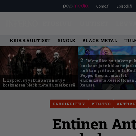
Como.fi
Episodi.fi
ETUSIVU
UUTISET
LEVY
KEIKKAUUTISET
SINGLE
BLACK METAL
TUL
2.
”Metallica on tiukempi 
koskaan ja te haluatte jonk
nulikan yrittävän olla Hetfi
Pepper Keenan muisteli
1.
Espoon syyskuu käynnistyy
ensimmäistä koesoittoaan 
kotimaisen black metalin merkeissä
kanssa
PAHOINPITELY
PIDÄTYS
ANTHRA
Entinen Ant