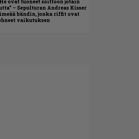
He ovat tuoneet soittoon jotain
utta” – Sepulturan Andreas Kisser
imeää bändin, jonka riffit ovat
ehneet vaikutuksen