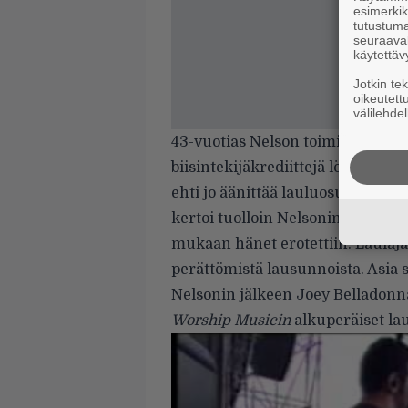
esimerkiks
tutustuma
seuraaval
käytettäv
Jotkin te
oikeutett
välilehdel
43-vuotias Nelson toimi Anthra
biisintekijäkrediittejä löytyy vu
ehti jo äänittää lauluosuudet en
kertoi tuolloin Nelsonin eronne
mukaan hänet erotettiin. Laulaj
perättömistä lausunnoista. Asia s
Nelsonin jälkeen Joey Belladonn
Worship Musicin
alkuperäiset lau