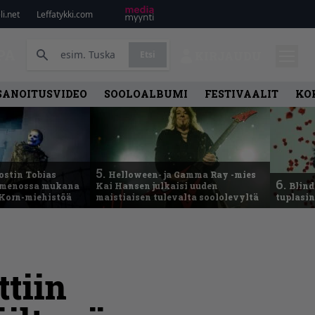
i.net
Leffatykki.com
PA
Etsi
KIRJAUDU
SANOITUSVIDEO
SOOLOALBUMI
FESTIVAALIT
KO
5.
ostin Tobias
Helloween- ja Gamma Ray -mies
6.
– menossa mukana
Kai Hansen julkaisi uuden
Blind
 Korn-miehistöä
maistiaisen tulevalta soololevyltä
tuplasin
ttiin