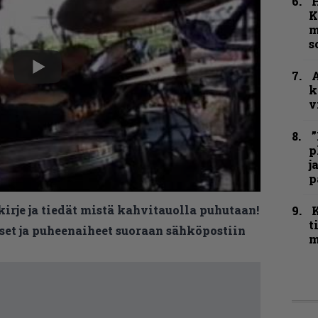
K
m
s
A
k
v
”
p
j
p
kirje ja tiedät mistä kahvitauolla puhutaan!
t
et ja puheenaiheet suoraan sähköpostiin
m