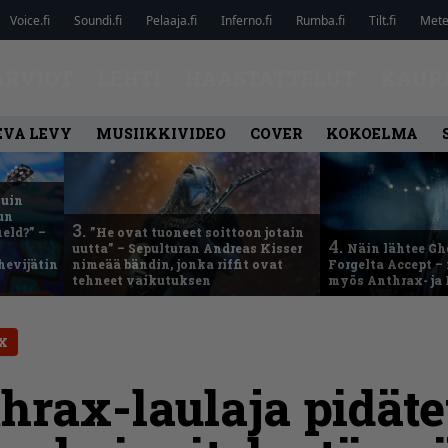
Voice.fi
Soundi.fi
Pelaaja.fi
Inferno.fi
Rumba.fi
Tilt.fi
Metel
ARVIOT
LEHTI
HAASTATTELUT
KAUP
EVA LEVY
MUSIIKKIVIDEO
COVER
KOKOELMA
kuin
un
3.
eld?” –
”He ovat tuoneet soittoon jotain
4.
uutta” – Sepulturan Andreas Kisser
Näin lähtee Gh
hevijätin
nimeää bändin, jonka riffit ovat
Forgelta Accept 
tehneet vaikutuksen
myös Anthrax- ja
X
hrax-laulaja pidäte