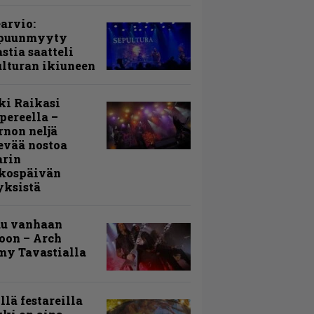
arvio:
puunmyyty
stia saatteli
lturan ikiuneen
ki Raikasi
ereella –
rnon neljä
evää nostoa
arin
kospäivän
yksistä
uu vanhaan
toon – Arch
my Tavastialla
llä festareilla