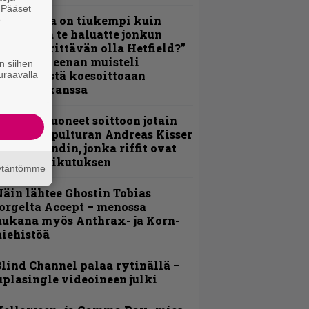
. Pääset
Metallica on tiukempi kuin
e
oskaan ja te haluatte jonkun
ulikan yrittävän olla Hetfield?”
 Pepper Keenan muisteli
n siihen
nsimmäistä koesoittoaan
uraavalla
evijätin kanssa
He ovat tuoneet soittoon jotain
utta” – Sepulturan Andreas Kisser
imeää bändin, jonka riffit ovat
ehneet vaikutuksen
äytäntömme
äin lähtee Ghostin Tobias
orgelta Accept – menossa
ukana myös Anthrax- ja Korn-
iehistöä
lind Channel palaa rytinällä –
uplasingle videoineen julki