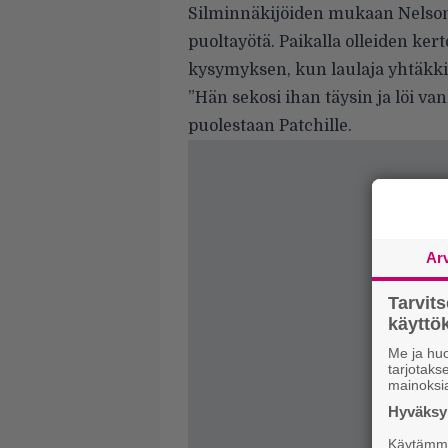
Silminnäkijöiden mukaan Nelson 
puoltayötä. Paikalla olleiden ke
kysymyksen, kun laulaja yhtäkkiä 
”Hän sekosi ihan täysin ja löi v
puolestaan
Patchille
.
Ar
Tarvit
käytt
Me ja huo
tarjotak
mainoksi
Hyväksym
Käytämme 