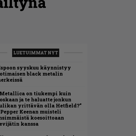
äiltynä
LUETUIMMAT NYT
Espoon syyskuu käynnistyy
otimaisen black metalin
erkeissä
Metallica on tiukempi kuin
oskaan ja te haluatte jonkun
ulikan yrittävän olla Hetfield?”
 Pepper Keenan muisteli
nsimmäistä koesoittoaan
evijätin kanssa