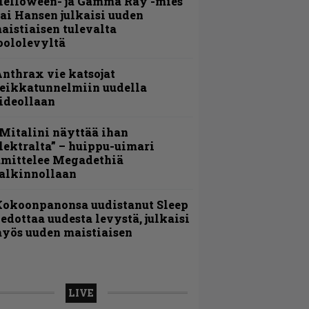
Helloween- ja Gamma Ray -mies
ai Hansen julkaisi uuden
aistiaisen tulevalta
oololevyltä
nthrax vie katsojat
eikkatunnelmiin uudella
ideollaan
Mitalini näyttää ihan
lektralta” – huippu-uimari
amittelee Megadethiä
alkinnollaan
Kokoonpanonsa uudistanut Sleep
iedottaa uudesta levystä, julkaisi
yös uuden maistiaisen
LIVE