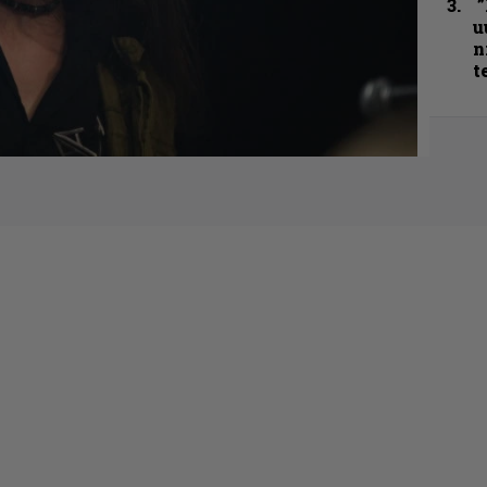
”
u
n
t