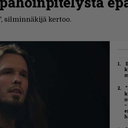
ahoinpitelystä ep
, silminnäkijä kertoo.
k
m
”
k
n
–
e
h