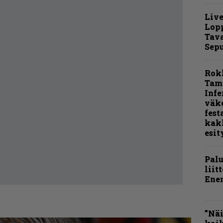
Live
Lop
Tava
Sepu
Rok
Tamp
Infe
väk
fest
kak
esit
Pal
liit
Ene
”Näi