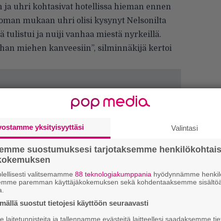
ja uhri kohtasivat hotellissa hieman ennen
rtoman mukaan uhri olisi kysynyt Nelsonilta
tulistui ja nuiji vanhaa miestä nyrkeillä.
anhan miehen kanveesiin”, silminnäkijä kertoi
vostamme yksityisyyttäsi
Valintasi
semme suostumuksesi tarjotaksemme henkilökohtai
ökokemuksen
lellisesti valitsemamme
88 teknologiakumppania
hyödynnämme henkilö
semme paremman käyttäjäkokemuksen sekä kohdentaaksemme sisältöä
a.
k
ällä suostut tietojesi käyttöön seuraavasti
m
laitetunnisteita ja tallennamme evästeitä laitteellesi saadaksemme tie