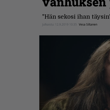
vanhuksen p
"Hän sekosi ihan täysin"
Julkaistu:
12.9.2019 10:35
Vesa Siltanen