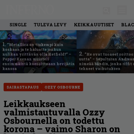
SINGLE
TULEVA LEVY
KEIKKAUUTISET
BLAC
1.
”Metallica on tiukempi kuin
koskaan ja te haluatte jonkun
2.
nulikan yrittävän olla Hetfield?” –
”He ovat tuoneet soittoo
Pepper Keenan muisteli
uutta” – Sepulturan Andreas
ensimmäistä koesoittoaan hevijätin
nimeää bändin, jonka riffit
kanssa
tehneet vaikutuksen
SAIRASTAPAUS
OZZY OSBOURNE
Leikkaukseen
valmistautuvalla Ozzy
Osbournella on todettu
korona – vaimo Sharon on