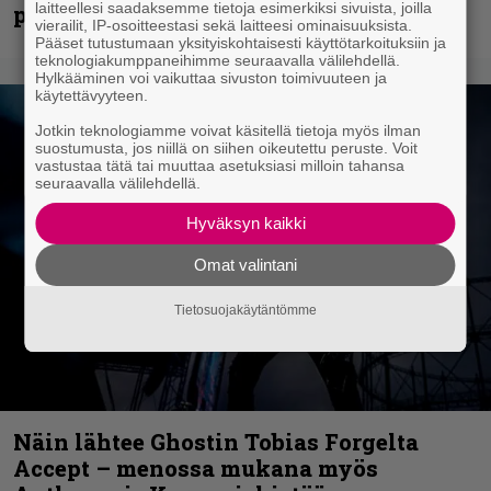
laitteellesi saadaksemme tietoja esimerkiksi sivuista, joilla
palkinnollaan
vierailit, IP-osoitteestasi sekä laitteesi ominaisuuksista.
Pääset tutustumaan yksityiskohtaisesti käyttötarkoituksiin ja
teknologiakumppaneihimme seuraavalla välilehdellä.
Hylkääminen voi vaikuttaa sivuston toimivuuteen ja
käytettävyyteen.
Jotkin teknologiamme voivat käsitellä tietoja myös ilman
suostumusta, jos niillä on siihen oikeutettu peruste. Voit
vastustaa tätä tai muuttaa asetuksiasi milloin tahansa
seuraavalla välilehdellä.
Hyväksyn kaikki
Omat valintani
Tietosuojakäytäntömme
Näin lähtee Ghostin Tobias Forgelta
Accept – menossa mukana myös