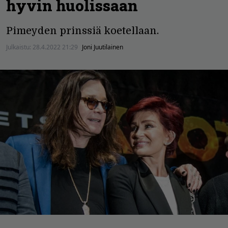
hyvin huolissaan
Pimeyden prinssiä koetellaan.
Julkaistu:
28.4.2022 21:29
Joni Juutilainen