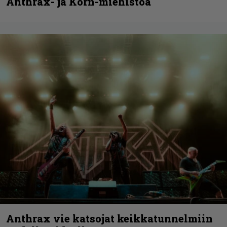
Anthrax- ja Korn-miehistöä
Anthrax vie katsojat keikkatunnelmiin