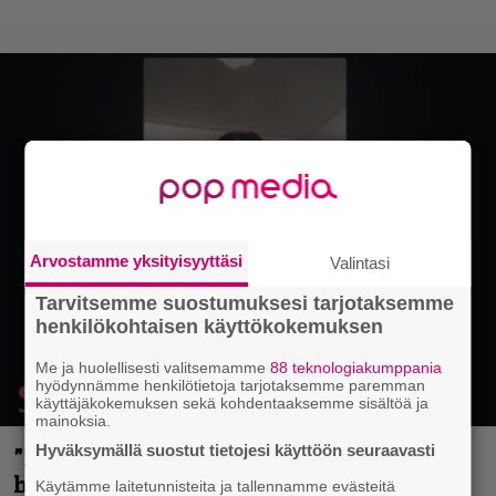
Arvostamme yksityisyyttäsi
Valintasi
Tarvitsemme suostumuksesi tarjotaksemme
henkilökohtaisen käyttökokemuksen
Me ja huolellisesti valitsemamme
88 teknologiakumppania
hyödynnämme henkilötietoja tarjotaksemme paremman
käyttäjäkokemuksen sekä kohdentaaksemme sisältöä ja
mainoksia.
Hyväksymällä suostut tietojesi käyttöön seuraavasti
”Mitalini näyttää ihan plektralta” –
huippu-uimari jamittelee Megadethiä
Käytämme laitetunnisteita ja tallennamme evästeitä