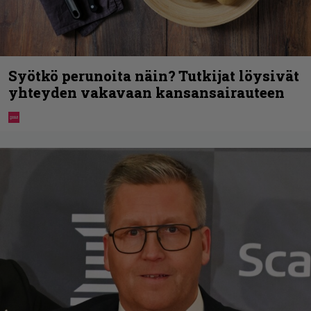
Syötkö perunoita näin? Tutkijat löysivät
yhteyden vakavaan kansansairauteen