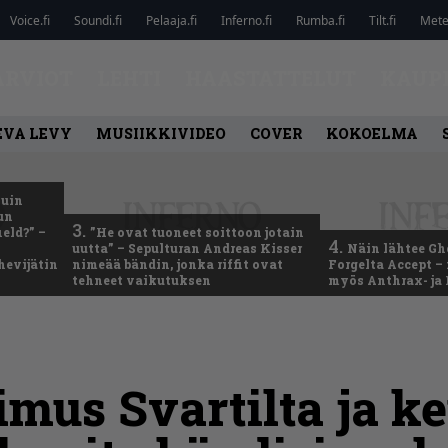
Voice.fi
Soundi.fi
Pelaaja.fi
Inferno.fi
Rumba.fi
Tilt.fi
Metel
ARVIOT
LEHTI
HAASTATTELUT
KAUP
EVA LEVY
MUSIIKKIVIDEO
COVER
KOKOELMA
kuin
un
3.
eld?” –
”He ovat tuoneet soittoon jotain
4.
uutta” – Sepulturan Andreas Kisser
Näin lähtee Gh
hevijätin
nimeää bändin, jonka riffit ovat
Forgelta Accept 
tehneet vaikutuksen
myös Anthrax- ja
mus Svartilta ja k