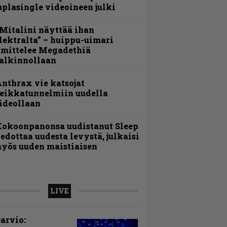
uplasingle videoineen julki
Mitalini näyttää ihan
lektralta” – huippu-uimari
amittelee Megadethiä
alkinnollaan
nthrax vie katsojat
eikkatunnelmiin uudella
ideollaan
Kokoonpanonsa uudistanut Sleep
iedottaa uudesta levystä, julkaisi
yös uuden maistiaisen
LIVE
arvio: