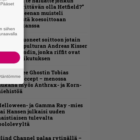
oskaan ja te haluatte jonkun
. Pääset
ulikan yrittävän olla Hetfield?”
e
 Pepper Keenan muisteli
nsimmäistä koesoittoaan
evijätin kanssa
n siihen
uraavalla
He ovat tuoneet soittoon jotain
utta” – Sepulturan Andreas Kisser
imeää bändin, jonka riffit ovat
ehneet vaikutuksen
äin lähtee Ghostin Tobias
äytäntömme
orgelta Accept – menossa
ukana myös Anthrax- ja Korn-
iehistöä
Helloween- ja Gamma Ray -mies
ai Hansen julkaisi uuden
aistiaisen tulevalta
oololevyltä
lind Channel palaa rytinällä –