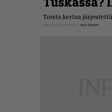
Tuskassa? I
Toista kertaa järjestet
Julkaistu:
26.1.2018 14:35
Vesa Siltanen