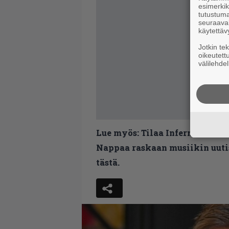
esimerkiks
tutustuma
seuraaval
käytettäv
Jotkin te
oikeutett
välilehdel
Lue myös:
Tilaa Infernon uutis
Nappaa raskaan musiikin uutis
tästä.