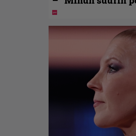
– ”Minun suurin pe