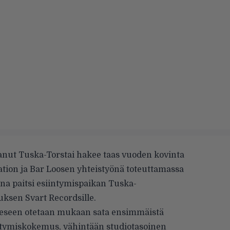
aanut
Tuska-Torstai
hakee taas vuoden kovinta
ation ja Bar Loosen yhteistyönä toteuttamassa
nna paitsi esiintymispaikan Tuska-
uksen Svart Recordsille.
eseen otetaan mukaan sata ensimmäistä
ntymiskokemus, vähintään studiotasoinen