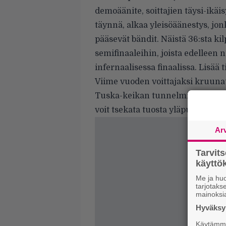
demoäänite, soittajien täysi-ikäis
täynnä, alkaa yleisöäänestys, jon
pääsevät bändit. Näistä 36:sta kil
semifinaaleihin, joista edelleen 
infernaalisessa finaalissa. Lisää
Viime vuoden voittajaksi kruuna
Tuska-keikan tunnelmia löytyy 
voit tsekata tuosta yläpuolelta.
Ar
Tarvit
käytt
Me ja huo
tarjotak
mainoksi
Hyväksym
Käytämme 