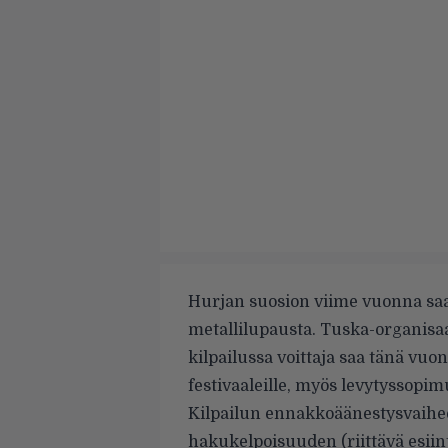
Hurjan suosion viime vuonna s
metallilupausta. Tuska-organisa
kilpailussa voittaja saa tänä vuo
festivaaleille, myös levytyssopim
Kilpailun ennakkoäänestysvaihe
hakukelpoisuuden (riittävä esii