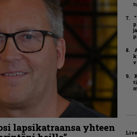
t
”
p
j
p
A
k
v
t
m
osi lapsikatraansa yhteen
Live