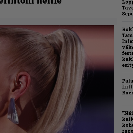
rintöni heille”
Lop
Tava
Sepu
Rok
Tamp
Infe
väk
fest
kak
esit
Pal
liit
Ene
”Näi
kaik
kohd
rapo