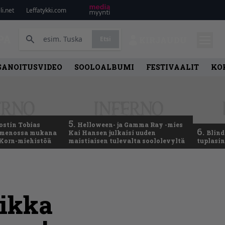
i.net
Leffatykki.com
PA
Etsi
KIRJAUDU
SANOITUSVIDEO
SOOLOALBUMI
FESTIVAALIT
KO
5.
ostin Tobias
Helloween- ja Gamma Ray -mies
6.
– menossa mukana
Kai Hansen julkaisi uuden
Blind
 Korn-miehistöä
maistiaisen tulevalta soololevyltä
tuplasin
eikka