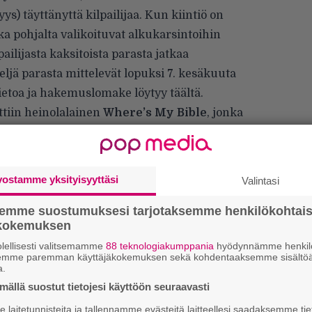
yys) täyttänyttä kilpailijaa. Kun kiintiö on
ka pohjalta valikoituvat alkukarsintoihin
pailijasta kaksitoista parasta jatkaa
neljä parasta mittelevät lopuksi 7. kesäkuuta
 tietoa ja hakemuslomake löytyy
täältä
.
ttiin heinolalainen
Where’s My Bible
, jonka
bändin
Face Massacre
-musiikkivideolta, jonka
vostamme yksityisyyttäsi
Valintasi
semme suostumuksesi tarjotaksemme henkilökohtai
ökokemuksen
lellisesti valitsemamme
88 teknologiakumppania
hyödynnämme henkilö
k
semme paremman käyttäjäkokemuksen sekä kohdentaaksemme sisältöä
m
a.
ällä suostut tietojesi käyttöön seuraavasti
”
laitetunnisteita ja tallennamme evästeitä laitteellesi saadaksemme tie