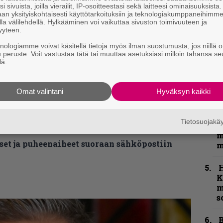
k
i sivuista, joilla vierailit, IP-osoitteestasi sekä laitteesi ominaisuuksista
n
an yksityiskohtaisesti käyttötarkoituksiin ja teknologiakumppaneihimm
–
la välilehdellä. Hylkääminen voi vaikuttaa sivuston toimivuuteen ja
e
yyteen.
h
knologiamme voivat käsitellä tietoja myös ilman suostumusta, jos niillä o
u peruste. Voit vastustaa tätä tai muuttaa asetuksiasi milloin tahansa se
lä.
”
u
n
Omat valintani
Hyväksyn kaikki
t
N
Tietosuojak
F
kirje ja tiedät mistä kahvitauolla puhutaan!
m
et ja puheenaiheet suoraan sähköpostiin
m
K
m
s
B