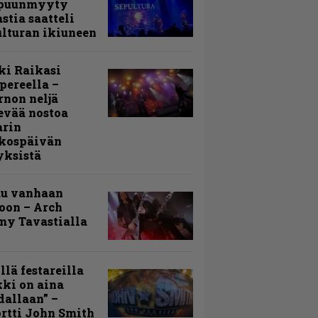
puunmyyty
stia saatteli
lturan ikiuneen
ki Raikasi
ereella –
rnon neljä
evää nostoa
arin
kospäivän
yksistä
uu vanhaan
toon – Arch
my Tavastialla
llä festareilla
ki on aina
allaan” –
rtti John Smith