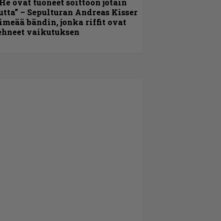
He ovat tuoneet soittoon jotain
utta” – Sepulturan Andreas Kisser
imeää bändin, jonka riffit ovat
ehneet vaikutuksen