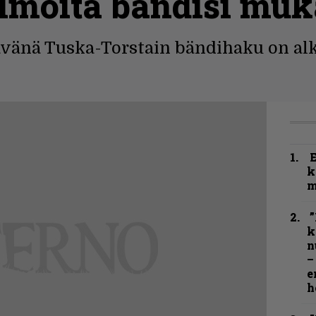
lmoita bändisi muk
tävänä Tuska-Torstain bändihaku on al
k
m
”
k
n
–
e
h