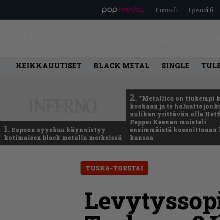
Como.fi
Episodi.fi
ETUSIVU
UUTISET
LEVY
KEIKKAUUTISET
BLACK METAL
SINGLE
TUL
2.
”Metallica on tiukempi 
koskaan ja te haluatte jonk
nulikan yrittävän olla Hetfi
Pepper Keenan muisteli
1.
Espoon syyskuu käynnistyy
ensimmäistä koesoittoaan 
kotimaisen black metalin merkeissä
kanssa
TUSKA-TORSTAI
Levytyssopi