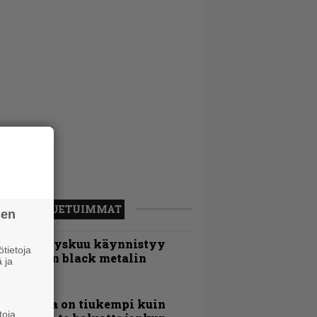
LUETUIMMAT
sen
Espoon syyskuu käynnistyy
tietoja
otimaisen black metalin
 ja
erkeissä
Metallica on tiukempi kuin
toja