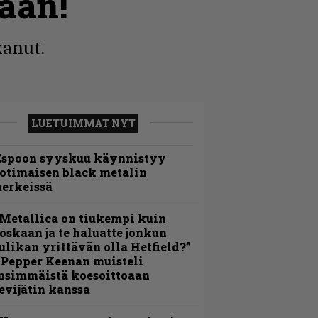
aan!
kanut.
LUETUIMMAT NYT
Espoon syyskuu käynnistyy
otimaisen black metalin
erkeissä
Metallica on tiukempi kuin
oskaan ja te haluatte jonkun
ulikan yrittävän olla Hetfield?”
 Pepper Keenan muisteli
nsimmäistä koesoittoaan
evijätin kanssa