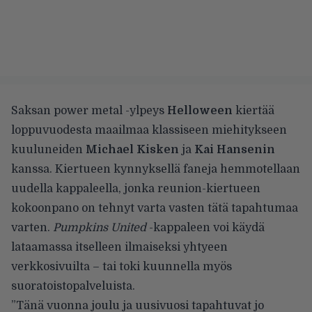
Saksan power metal -ylpeys
Helloween
kiertää
loppuvuodesta maailmaa klassiseen miehitykseen
kuuluneiden
Michael Kisken
ja
Kai Hansenin
kanssa. Kiertueen kynnyksellä faneja hemmotellaan
uudella kappaleella, jonka reunion-kiertueen
kokoonpano on tehnyt varta vasten tätä tapahtumaa
varten.
Pumpkins United
-kappaleen voi käydä
lataamassa itselleen ilmaiseksi
yhtyeen
verkkosivuilta
– tai toki kuunnella myös
suoratoistopalveluista.
”Tänä vuonna joulu ja uusivuosi tapahtuvat jo