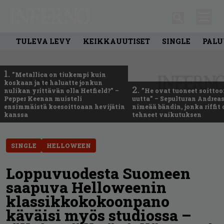
TULEVA LEVY
KEIKKAUUTISET
SINGLE
PALU
1.
”Metallica on tiukempi kuin
koskaan ja te haluatte jonkun
2.
nulikan yrittävän olla Hetfield?” –
”He ovat tuoneet soittoo
Pepper Keenan muisteli
uutta” – Sepulturan Andreas
ensimmäistä koesoittoaan hevijätin
nimeää bändin, jonka riffit
kanssa
tehneet vaikutuksen
SINGLE
HELLOWEEN
Loppuvuodesta Suomeen
saapuva Helloweenin
klassikkokokoonpano
käväisi myös studiossa –