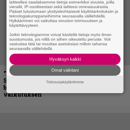
laitteellesi saadaksemme tietoja esimerkiksi sivuista, joilla
vierailit, IP-osoitteestasi sekä laitteesi ominaisuuksista.
Pääset tutustumaan yksityiskohtaisesti käyttötarkoituksiin ja
teknologiakumppaneihimme seuraavalla välilehdellä.
Hylkääminen voi vaikuttaa sivuston toimivuuteen ja
käytettävyyteen.
Jotkin teknologiamme voivat käsitellä tietoja myös ilman
suostumusta, jos niillä on siihen oikeutettu peruste. Voit
vastustaa tätä tai muuttaa asetuksiasi milloin tahansa
seuraavalla välilehdellä.
Hyväksyn kaikki
Omat valintani
”He ovat tuoneet soittoon jotain uutta” –
Sepulturan Andreas Kisser nimeää
Tietosuojakäytäntömme
bändin, jonka riffit ovat tehneet
vaikutuksen