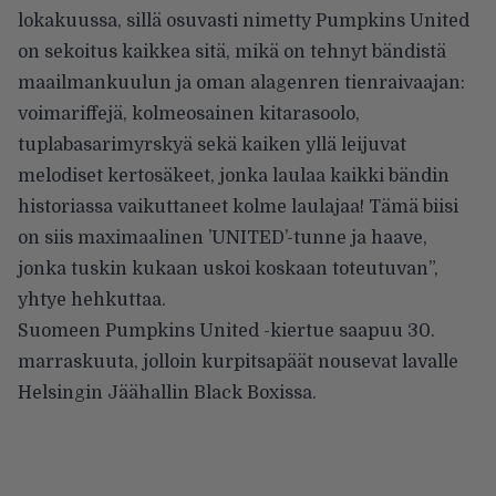
lokakuussa, sillä osuvasti nimetty Pumpkins United
on sekoitus kaikkea sitä, mikä on tehnyt bändistä
maailmankuulun ja oman alagenren tienraivaajan:
voimariffejä, kolmeosainen kitarasoolo,
tuplabasarimyrskyä sekä kaiken yllä leijuvat
melodiset kertosäkeet, jonka laulaa kaikki bändin
historiassa vaikuttaneet kolme laulajaa! Tämä biisi
on siis maximaalinen ’UNITED’-tunne ja haave,
jonka tuskin kukaan uskoi koskaan toteutuvan”,
yhtye hehkuttaa.
Suomeen
Pumpkins United -kiertue saapuu 30.
marraskuuta, jolloin kurpitsapäät nousevat lavalle
Helsingin Jäähallin Black Boxissa.