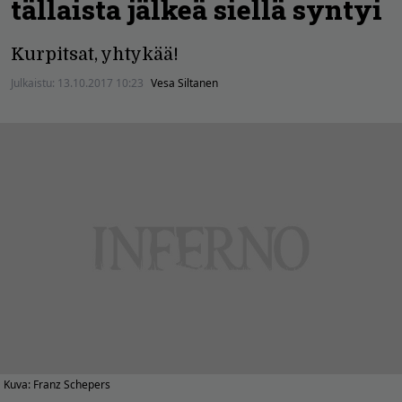
tällaista jälkeä siellä syntyi
Kurpitsat, yhtykää!
Julkaistu:
13.10.2017 10:23
Vesa Siltanen
Kuva: Franz Schepers