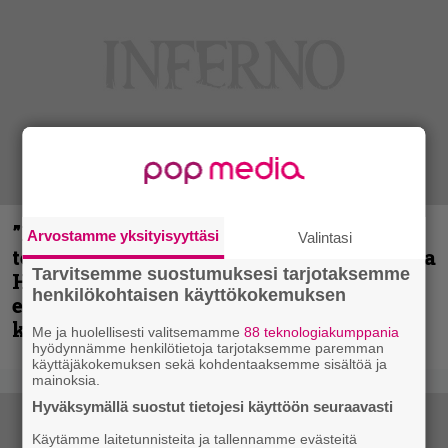
”Metallica on tiukempi kuin koskaan ja
Arvostamme yksityisyyttäsi
Valintasi
te haluatte jonkun nulikan yrittävän olla
Tarvitsemme suostumuksesi tarjotaksemme
Hetfield?” – Pepper Keenan muisteli
henkilökohtaisen käyttökokemuksen
ensimmäistä koesoittoaan hevijätin
kanssa
Me ja huolellisesti valitsemamme
88 teknologiakumppania
hyödynnämme henkilötietoja tarjotaksemme paremman
käyttäjäkokemuksen sekä kohdentaaksemme sisältöä ja
mainoksia.
Hyväksymällä suostut tietojesi käyttöön seuraavasti
Käytämme laitetunnisteita ja tallennamme evästeitä