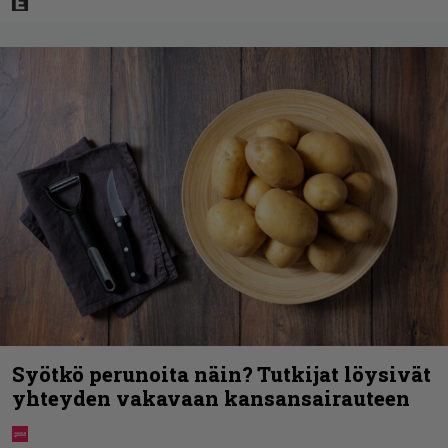
Syötkö perunoita näin? Tutkijat löysivät
yhteyden vakavaan kansansairauteen