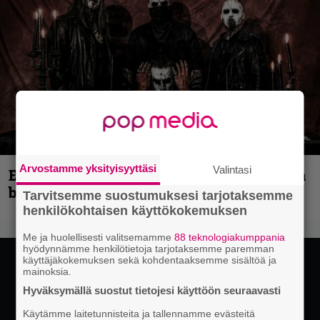
Arvostamme yksityisyyttäsi
Valintasi
Espoon syyskuu käynnistyy kotimaisen
black metalin merkeissä
Tarvitsemme suostumuksesi tarjotaksemme
henkilökohtaisen käyttökokemuksen
Me ja huolellisesti valitsemamme
88 teknologiakumppania
hyödynnämme henkilötietoja tarjotaksemme paremman
käyttäjäkokemuksen sekä kohdentaaksemme sisältöä ja
mainoksia.
Hyväksymällä suostut tietojesi käyttöön seuraavasti
Käytämme laitetunnisteita ja tallennamme evästeitä