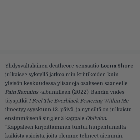
Yhdysvaltalainen deathcore-sensaatio
Lorna Shore
julkaisee syksyllä jatkoa niin kriitikoiden kuin
yleisön keskuudessa ylisanoja osakseen saaneelle
Pain Remains
-albumilleen (2022). Bändin viides
täyspitkä
I Feel The Everblack Festering Within Me
ilmestyy syyskuun 12. päivä, ja nyt siltä on julkaistu
ensimmäisenä singlenä kappale
Oblivion
.
”Kappaleen kirjoittaminen tuntui huipentumalta
kaikista asioista, joita olemme tehneet aiemmin,