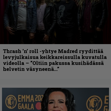
Thrash ’n’ roll -yhtye Madred ryydittää
levyjulkaisua keikkareissulla kuvatulla
videolla – ”Oltiin pakussa kusihädässä
helvetin väsyneenä…”