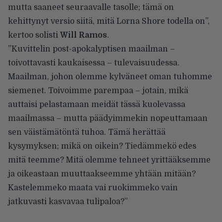
mutta saaneet seuraavalle tasolle; tämä on
kehittynyt versio siitä, mitä Lorna Shore todella on”,
kertoo solisti
Will Ramos
.
”Kuvittelin post-apokalyptisen maailman –
toivottavasti kaukaisessa – tulevaisuudessa.
Maailman, johon olemme kylväneet oman tuhomme
siemenet. Toivoimme parempaa – jotain, mikä
auttaisi pelastamaan meidät tässä kuolevassa
maailmassa – mutta päädyimmekin nopeuttamaan
sen väistämätöntä tuhoa. Tämä herättää
kysymyksen; mikä on oikein? Tiedämmekö edes
mitä teemme? Mitä olemme tehneet yrittääksemme
ja oikeastaan muuttaakseemme yhtään mitään?
Kastelemmeko maata vai ruokimmeko vain
jatkuvasti kasvavaa tulipaloa?”