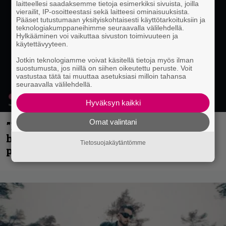
laitteellesi saadaksemme tietoja esimerkiksi sivuista, joilla
vierailit, IP-osoitteestasi sekä laitteesi ominaisuuksista.
Pääset tutustumaan yksityiskohtaisesti käyttötarkoituksiin ja
teknologiakumppaneihimme seuraavalla välilehdellä.
Hylkääminen voi vaikuttaa sivuston toimivuuteen ja
käytettävyyteen.
Jotkin teknologiamme voivat käsitellä tietoja myös ilman
suostumusta, jos niillä on siihen oikeutettu peruste. Voit
vastustaa tätä tai muuttaa asetuksiasi milloin tahansa
seuraavalla välilehdellä.
Hyväksyn kaikki
Omat valintani
”Mitalini näyttää ihan plektralta” –
huippu-uimari jamittelee Megadethiä
Tietosuojakäytäntömme
palkinnollaan