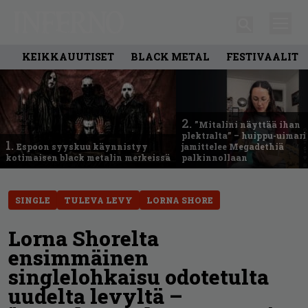
KEIKKAUUTISET
BLACK METAL
FESTIVAALIT
2.
”Mitalini näyttää ihan
plektralta” – huippu-uimari
1.
Espoon syyskuu käynnistyy
jamittelee Megadethiä
kotimaisen black metalin merkeissä
palkinnollaan
SINGLE
TULEVA LEVY
LORNA SHORE
Lorna Shorelta
ensimmäinen
singlelohkaisu odotetulta
uudelta levyltä –