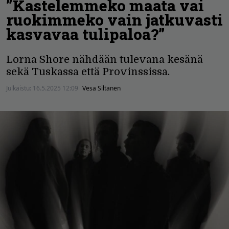
”Kastelemmeko maata vai
ruokimmeko vain jatkuvasti
kasvavaa tulipaloa?”
Lorna Shore nähdään tulevana kesänä
sekä Tuskassa että Provinssissa.
Julkaistu:
16.5.2025 12:09
Vesa Siltanen