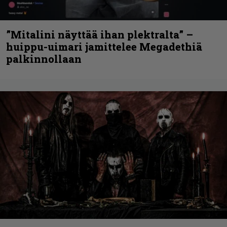
”Mitalini näyttää ihan plektralta” –
huippu-uimari jamittelee Megadethiä
palkinnollaan