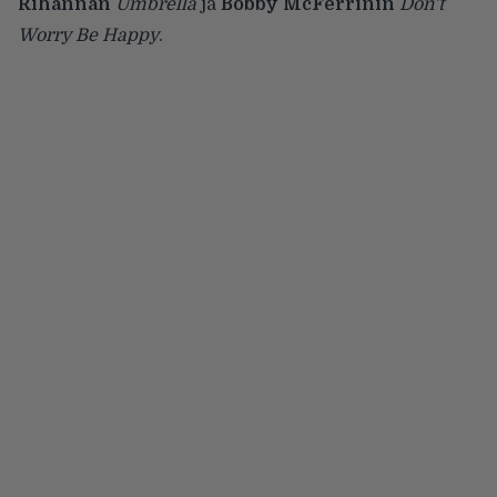
Rihannan
Umbrella
ja
Bobby McFerrinin
Don’t
Worry Be Happy
.