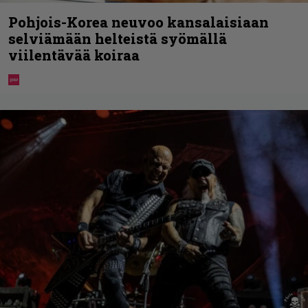
Pohjois-Korea neuvoo kansalaisiaan
selviämään helteistä syömällä
viilentävää koiraa