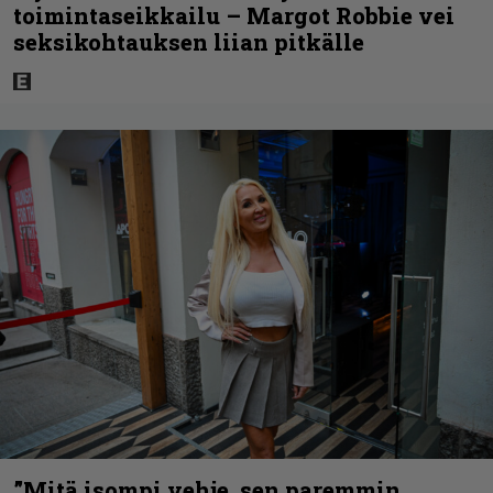
toimintaseikkailu – Margot Robbie vei
seksikohtauksen liian pitkälle
”Mitä isompi vehje, sen paremmin