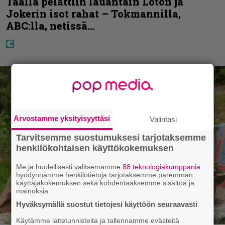
Täällä pelattiin lauantain Loton ja
Jokerin isot rahat – Tokmannilla,
ABC:lla, netissä…
Arvostamme yksityisyyttäsi
Valintasi
Tarvitsemme suostumuksesi tarjotaksemme
henkilökohtaisen käyttökokemuksen
Me ja huolellisesti valitsemamme
88 teknologiakumppania
hyödynnämme henkilötietoja tarjotaksemme paremman
käyttäjäkokemuksen sekä kohdentaaksemme sisältöä ja
mainoksia.
Hyväksymällä suostut tietojesi käyttöön seuraavasti
Käytämme laitetunnisteita ja tallennamme evästeitä