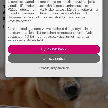
laitteellesi saadaksemme tietoja esimerkiksi sivuista, joilla
Tänään tv:ssä: Koskettava kotimainen
vierailit, IP-osoitteestasi sekä laitteesi ominaisuuksista.
Pääset tutustumaan yksityiskohtaisesti käyttötarkoituksiin ja
elokuva vuodelta 2020 – ”Tehty isolla
teknologiakumppaneihimme seuraavalla välilehdellä.
sydämellä”
Hylkääminen voi vaikuttaa sivuston toimivuuteen ja
käytettävyyteen.
Jotkin teknologiamme voivat käsitellä tietoja myös ilman
suostumusta, jos niillä on siihen oikeutettu peruste. Voit
vastustaa tätä tai muuttaa asetuksiasi milloin tahansa
seuraavalla välilehdellä.
Hyväksyn kaikki
Omat valintani
Tietosuojakäytäntömme