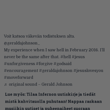
Voit katsoa väkevän todistuksen alta.
@geraldajohnson_
My experience when I saw hell in February 2016. I’ll
never be the same after that.
#hell
#jesus
#unforgiveness
#forgive
#godsaid
#encouragement
#geraldajohnson
#jesuslovesyou
#moveforward
♬ original sound – Gerald Johnson
Lue myös:
Tilaa Infernon uutiskirje ja tiedät
mistä kahvitauolla puhutaan! Nappaa raskaan
musiikin uutiset ja puheenaiheet suoraan