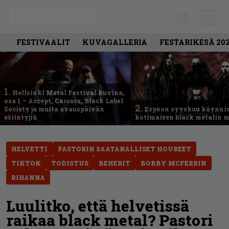
FESTIVAALIT
KUVAGALLERIA
FESTARIKESÄ 20
1.
Hellsinki Metal Festival kuvina,
osa 1 – Accept, Carcass, Black Label
2.
Society ja muita avauspäivän
Espoon syyskuu käynni
esiintyjiä
kotimaisen black metalin m
HELVETTI
PASTORIN SAATANALLISET HOUREET
TIKTOK
TODISTUS
BEHERIT
BOBBY MCFERRIN
RIHANNA
Luulitko, että helvetissä
raikaa black metal? Pastori