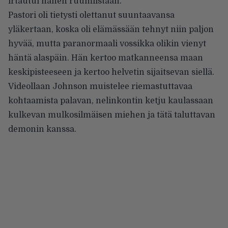
irtautui hänen ruumiistaan.
Pastori oli tietysti olettanut suuntaavansa
yläkertaan, koska oli elämässään tehnyt niin paljon
hyvää, mutta paranormaali vossikka olikin vienyt
häntä alaspäin. Hän kertoo matkanneensa maan
keskipisteeseen ja kertoo helvetin sijaitsevan siellä.
Videollaan Johnson muistelee riemastuttavaa
kohtaamista palavan, nelinkontin ketju kaulassaan
kulkevan mulkosilmäisen miehen ja tätä taluttavan
demonin kanssa.