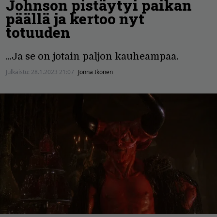
Johnson pistäytyi paikan
päällä ja kertoo nyt
totuuden
...Ja se on jotain paljon kauheampaa.
Julkaistu:
28.1.2023 21:07
Jonna Ikonen