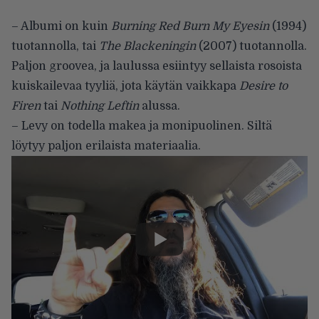
– Albumi on kuin
Burning Red Burn My Eyesin
(1994)
tuotannolla, tai
The Blackeningin
(2007) tuotannolla.
Paljon groovea, ja laulussa esiintyy sellaista rosoista
kuiskailevaa tyyliä, jota käytän vaikkapa
Desire to
Firen
tai
Nothing Leftin
alussa.
– Levy on todella makea ja monipuolinen. Siltä
löytyy paljon erilaista materiaalia.