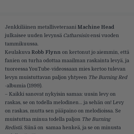
Jenkkiläinen metalliveteraani
Machine Head
julkaisee uuden levynsä
Catharsisin
ensi vuoden
tammikuussa.
Keulakuva
Robb Flynn
on kertonut jo aiemmin, että
fanien on turha odottaa maailman raskainta levyä, ja
tuoreessa YouTube-videossaan mies kertoo tulevan
levyn muistuttavan paljon yhtyeen
The Burning Red
-albumia (1999).
– Kaikki sanovat nykyisin samaa: uusin levy on
raskas, se on todella melodinen… ja sehän on! Levy
on raskas, mutta sen pääpaino on melodioissa. Se
muistuttaa minua todella paljon
The Burning
Redistä.
Siinä on samaa henkeä, ja se on minusta