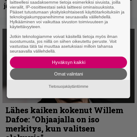
laitteellesi saadaksemme tietoja esimerkiksi sivuista, joilla
ja muita lauantain esiintyjiä
vierailit, IP-osoitteestasi sekä laitteesi ominaisuuksista.
Pääset tutustumaan yksityiskohtaisesti käyttötarkoituksiin ja
teknologiakumppaneihimme seuraavalla välilehdellä.
Hylkääminen voi vaikuttaa sivuston toimivuuteen ja
käytettävyyteen.
Jotkin teknologiamme voivat käsitellä tietoja myös ilman
suostumusta, jos niillä on siihen oikeutettu peruste. Voit
vastustaa tätä tai muuttaa asetuksiasi milloin tahansa
seuraavalla välilehdellä.
Hyväksyn kaikki
Omat valintani
Tietosuojakäytäntömme