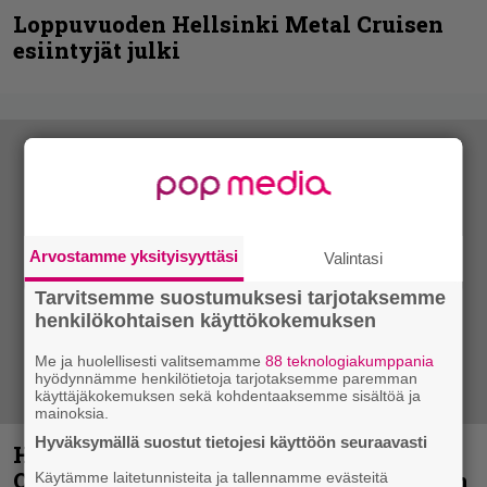
Loppuvuoden Hellsinki Metal Cruisen
esiintyjät julki
Arvostamme yksityisyyttäsi
Valintasi
Tarvitsemme suostumuksesi tarjotaksemme
henkilökohtaisen käyttökokemuksen
Me ja huolellisesti valitsemamme
88 teknologiakumppania
hyödynnämme henkilötietoja tarjotaksemme paremman
käyttäjäkokemuksen sekä kohdentaaksemme sisältöä ja
mainoksia.
Hyväksymällä suostut tietojesi käyttöön seuraavasti
Hellsinki Metal Festival kuvina, osa 2:
Opeth, Misþyrming, Eluveitie, Triptykon
Käytämme laitetunnisteita ja tallennamme evästeitä