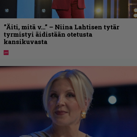
”Äiti, mitä v…” – Niina Lahtisen tytär
tyrmistyi äidistään otetusta
kansikuvasta