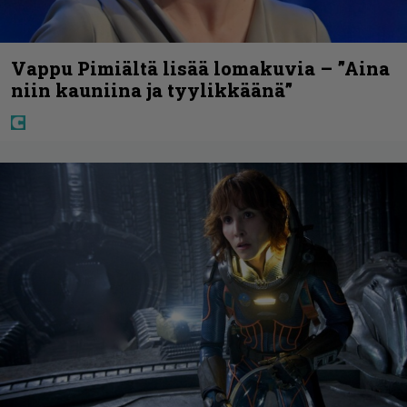
Vappu Pimiältä lisää lomakuvia – ”Aina
niin kauniina ja tyylikkäänä”