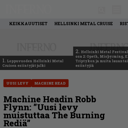
KEIKKAUUTISET
HELLSINKI METAL CRUISE
RIS
2.
Hellsinki Metal Festival
osa 2: Opeth, Misþyrming, E
1.
Loppuvuoden Hellsinki Metal
Triptykon ja muita lauanta
Cruisen esiintyjät julki
esiintyjiä
UUSI LEVY
MACHINE HEAD
Machine Headin Robb
Flynn: ”Uusi levy
muistuttaa The Burning
Rediä”