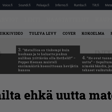
Voice.fi
Soundi.fi
Pelaaja.fi
Inferno.fi
Rumba.fi
Tilt.fi
Metel
ARVIOT
LEHTI
HAASTATTELUT
KAUP
IIKKIVIDEO
TULEVA LEVY
COVER
KOKOELMA
3.
”Metallica on tiukempi kuin
koskaan ja te haluatte jonkun
4.
nulikan yrittävän olla Hetfield?” –
”He ovat tuonee
Pepper Keenan muisteli
uutta” – Sepultur
ensimmäistä koesoittoaan hevijätin
nimeää bändin, jon
kanssa
tehneet vaikutuk
lta ehkä uutta mat