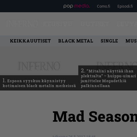
Como.fi
Episodi.fi
ETUSIVU
UUTISET
LEVY
KEIKKAUUTISET
BLACK METAL
SINGLE
MUS
2.
”Mitalini näyttää ihan
plektralta” – huippu-uimari
1.
Espoon syyskuu käynnistyy
jamittelee Megadethiä
kotimaisen black metalin merkeissä
palkinnollaan
Mad Seasoni
Julkaistu:
26.5.2012 18:46