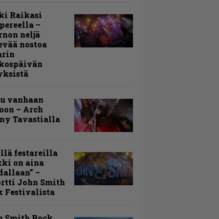
ki Raikasi
ereella –
rnon neljä
evää nostoa
arin
kospäivän
yksistä
uu vanhaan
toon – Arch
my Tavastialla
llä festareilla
ki on aina
allaan” –
rtti John Smith
 Festivalista
n Smith Rock