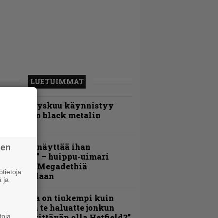
LUETUIMMAT
Espoon syyskuu käynnistyy
otimaisen black metalin
erkeissä
Mitalini näyttää ihan
sen
lektralta” – huippu-uimari
amittelee Megadethiä
tietoja
alkinnollaan
 ja
Metallica on tiukempi kuin
oskaan ja te haluatte jonkun
toja
ulikan yrittävän olla Hetfield?”