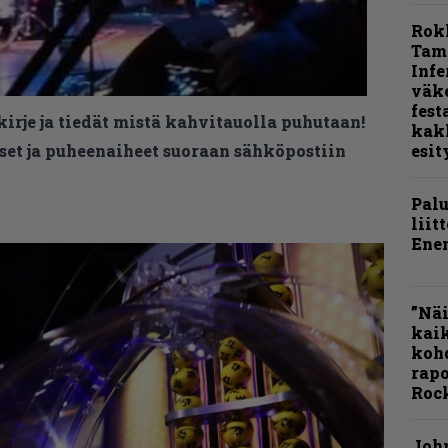
Rok
Tamp
Infe
väk
fest
kirje ja tiedät mistä kahvitauolla puhutaan!
kak
esit
et ja puheenaiheet suoraan sähköpostiin
Pal
liit
Ene
”Näi
kaik
kohd
rapo
Rock
Joh