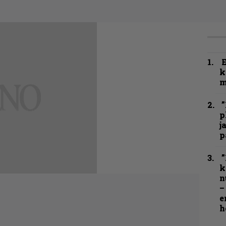
k
m
”
p
j
p
”
k
n
–
e
h