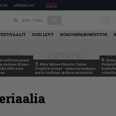
i.net
Leffatykki.com
PA
Etsi
KIRJAUDU
FESTIVAALIT
UUSI LEVY
KOKOONPANOMUUTOS
6.
t soittoon jotain
Kunni
5.
an Andreas Kisser
Näin lähtee Ghostin Tobias
Pohjolal
ka riffit ovat
Forgelta Accept – menossa mukana
keskelle
sen
myös Anthrax- ja Korn-miehistöä
videoll
eriaalia