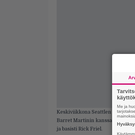
Ar
Tarvit
käytt
Me ja huo
tarjotak
Keskiviikkona Seattlen Showbox
mainoksi
Barret Martinin kanssa Duff McKa
Hyväksym
ja basisti Rick Friel.
Käytämme 