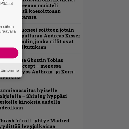
. Pääset
 Pepper Keenan muisteli
e
nsimmäistä koesoittoaan
evijätin kanssa
n siihen
He ovat tuoneet soittoon jotain
uraavalla
utta” – Sepulturan Andreas Kisser
imeää bändin, jonka riffit ovat
ehneet vaikutuksen
äin lähtee Ghostin Tobias
orgelta Accept – menossa
äytäntömme
ukana myös Anthrax- ja Korn-
iehistöä
unnianosoitus hyiselle
ohjolalle – Shining hyppäsi
eskelle kinoksia uudella
ideollaan
hrash ’n’ roll -yhtye Madred
yydittää levyjulkaisua