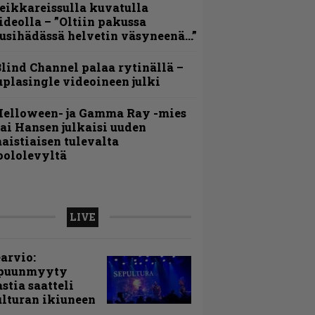
eikkareissulla kuvatulla
ideolla – ”Oltiin pakussa
usihädässä helvetin väsyneenä…”
lind Channel palaa rytinällä –
uplasingle videoineen julki
Helloween- ja Gamma Ray -mies
ai Hansen julkaisi uuden
aistiaisen tulevalta
oololevyltä
LIVE
arvio:
puunmyyty
stia saatteli
lturan ikiuneen