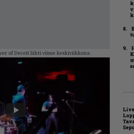
k
v
k
B
t
ver of Deceit lähti viime keskiviikkona:
K
m
s
Live
Lop
Tava
Sepu