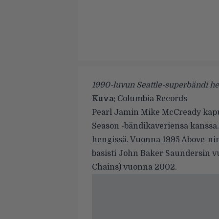
1990-luvun Seattle-superbändi hen
Kuva:
Columbia Records
Pearl Jamin
Mike McCready kapus
Season -bändikaveriensa kanssa. 
hengissä. Vuonna 1995 Above-nim
basisti John Baker Saundersin vu
Chains
) vuonna 2002.