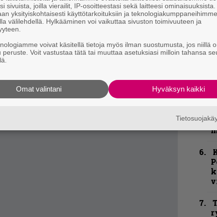
radioaseman haastattelussa, että Mad Season
i sivuista, joilla vierailit, IP-osoitteestasi sekä laitteesi ominaisuuksista
–
an yksityiskohtaisesti käyttötarkoituksiin ja teknologiakumppaneihimm
ässä kohtapuoliin ja myös livelevyn. On myös
e
la välilehdellä. Hylkääminen voi vaikuttaa sivuston toimivuuteen ja
h
yyteen.
aalia, jonka McCready haluaisi saattaa
n aika kova ongelma.
knologiamme voivat käsitellä tietoja myös ilman suostumusta, jos niillä o
”
u peruste. Voit vastustaa tätä tai muuttaa asetuksiasi milloin tahansa se
 laulajia, jotka tekisivät biiseille oikeutta,
u
lä.
n
t
Omat valintani
Hyväksyn kaikki
N
F
Tietosuojak
m
m
K
P
k
v
T
r