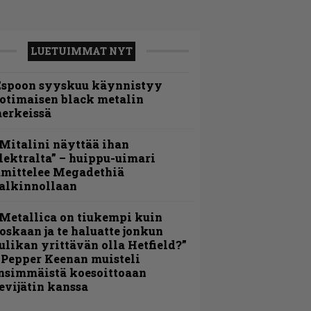
LUETUIMMAT NYT
Espoon syyskuu käynnistyy
otimaisen black metalin
erkeissä
Mitalini näyttää ihan
lektralta” – huippu-uimari
amittelee Megadethiä
alkinnollaan
Metallica on tiukempi kuin
oskaan ja te haluatte jonkun
ulikan yrittävän olla Hetfield?”
 Pepper Keenan muisteli
nsimmäistä koesoittoaan
evijätin kanssa