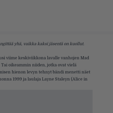
gittää yhä, vaikka kaksi jäsentä on kuollut.
i viime keskiviikkona lavalle vanhojen Mad
Tai oikeammin niiden, jotka ovat vielä
isen hienon levyn tehnyt bändi menetti näet
onna 1999 ja laulaja Layne Staleyn (
Alice in