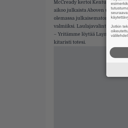
McCready kertoi Kentuckylaisen 
esimerkiks
tutustuma
aikoo julkaista Aboven uusiksi t
seuraaval
käytettäv
olemassa julkaisematonta materi
valmiiksi. Laulajavalinta vaan o
Jotkin te
oikeutett
– Yritämme löytää Laynen kaliberin
välilehdel
kitaristi totesi.