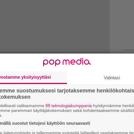
k
m
vostamme yksityisyyttäsi
Valintasi
”
semme suostumuksesi tarjotaksemme henkilökohtai
p
ökokemuksen
j
lellisesti valitsemamme
88 teknologiakumppania
hyödynnämme henkilö
p
semme paremman käyttäjäkokemuksen sekä kohdentaaksemme sisältöä
issa nähtiin McCreadyn ja
Screaming Treesin
a.
gan’s Loadedissa vetänyt laulaja Jeff Rouse
”
ällä suostut tietojesi käyttöön seuraavasti
k
laitetunnisteita ja tallennamme evästeitä laitteellesi saadaksemme tie
n