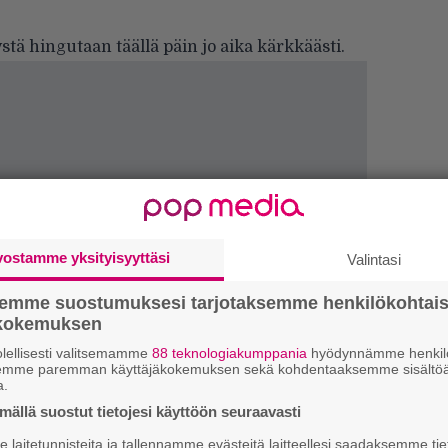
ystä hingutaan täällä päin jo aika kärkkäästi.
”
k
vostamme yksityisyyttäsi
Valintasi
n
–
semme suostumuksesi tarjotaksemme henkilökohtai
e
ökokemuksen
h
lellisesti valitsemamme
88 teknologiakumppania
hyödynnämme henkilö
semme paremman käyttäjäkokemuksen sekä kohdentaaksemme sisältöä
”
a.
u
ällä suostut tietojesi käyttöön seuraavasti
n
t
laitetunnisteita ja tallennamme evästeitä laitteellesi saadaksemme tie