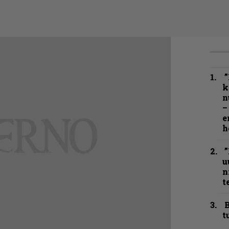
”
k
n
–
e
h
”
u
n
t
B
t