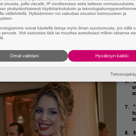
i sivuista, joilla vierailit, IP-osoitteestasi sekä laitteesi ominaisuuksista
an yksityiskohtaisesti käyttötarkoituksiin ja teknologiakumppaneihimm
B
la välilehdellä. Hylkääminen voi vaikuttaa sivuston toimivuuteen ja
t
yyteen.
kirje ja tiedät mistä kahvitauolla puhutaan!
knologiamme voivat käsitellä tietoja myös ilman suostumusta, jos niillä o
S
u peruste. Voit vastustaa tätä tai muuttaa asetuksiasi milloin tahansa se
S
et ja puheenaiheet suoraan sähköpostiin
lä.
r
Y
Omat valintani
Hyväksyn kaikki
–
l
Tietosuojak
B
u
m
”
t
m
N