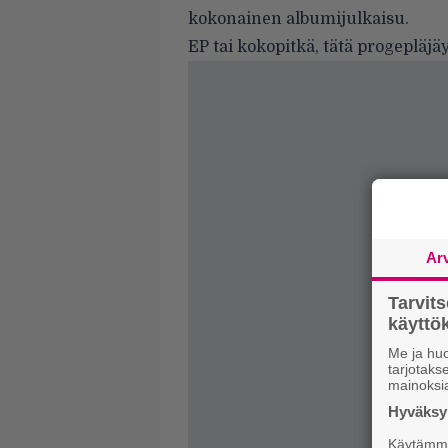
kokonainen albumijulkaisu.
EP tai kokopitkä, tätä progepläjä
Ar
Tarvit
käytt
Me ja huo
tarjotak
mainoksi
Hyväksym
Käytämme 