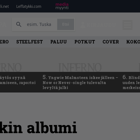
i.net
Leffatykki.com
PA
Etsi
KIRJAUDU
ERO
STEELFEST
PALUU
POTKUT
COVER
KOK
5.
6.
käytös syynä
Yngwie Malmsteen iskee jälleen –
Blind
tamiseen, raportoi
Now or Never -single tulevalta
uuden le
levyltä julki
merkeis
ekin albumi