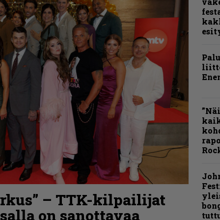
väk
fest
kak
esit
Pal
liit
Ene
”Näi
kaik
kohd
rapo
Rock
Joh
Fest
kus” – TTK-kilpailijat
ylei
bong
nsalla on sanottavaa
tutt