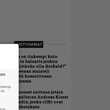
LUETUIMMAT
Metallica on tiukempi kuin
oskaan ja te haluatte jonkun
ulikan yrittävän olla Hetfield?”
 Pepper Keenan muisteli
sen
nsimmäistä koesoittoaan
evijätin kanssa
tietoja
 ja
He ovat tuoneet soittoon jotain
utta” – Sepulturan Andreas Kisser
imeää bändin, jonka riffit ovat
ehneet vaikutuksen
toja