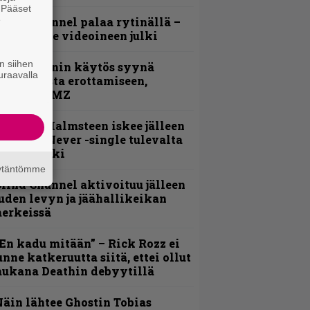
. Pääset
e
lind Channel palaa rytinällä –
uplasingle videoineen julki
n siihen
id Wilsonin käytös syynä
uraavalla
lipknotista erottamiseen,
aportoi TMZ
ngwie Malmsteen iskee jälleen
 Now or Never -single tulevalta
evyltä julki
äytäntömme
lind Channel aktivoituu jälleen
uden levyn ja jäähallikeikan
erkeissä
En kadu mitään” – Rick Rozz ei
unne katkeruutta siitä, ettei ollut
ukana Deathin debyytillä
äin lähtee Ghostin Tobias