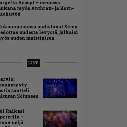
orgelta Accept – menossa
ukana myös Anthrax- ja Korn-
iehistöä
Kokoonpanonsa uudistanut Sleep
iedottaa uudesta levystä, julkaisi
yös uuden maistiaisen
LIVE
arvio:
puunmyyty
stia saatteli
lturan ikiuneen
ki Raikasi
ereella –
rnon neljä