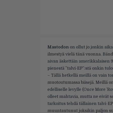
Mastodon
on ollut jo jonkin aika
ilmestyä vielä tänä vuonna. Bän
aivan äskettäin amerikkalaisen
pienestä ”talvi-EP”:stä onkin t
– Tällä hetkellä meillä on vain ton
muotoutumassa biisejä. Meillä on 
edelliselle levylle (Once More ’Ro
olleet mahtavia, mutta ne eivät s
tarkoitus tehdä tällainen talvi-
muuntautunut joksikin paljon suu