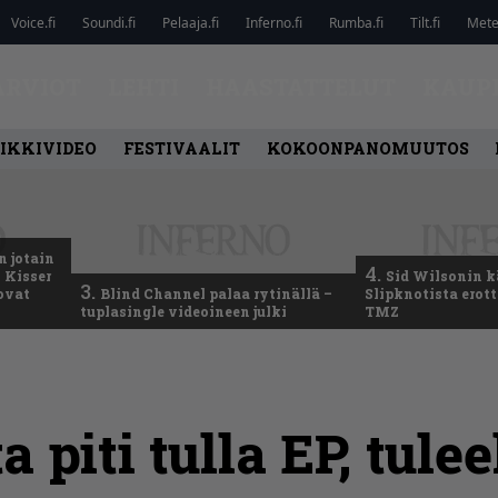
Voice.fi
Soundi.fi
Pelaaja.fi
Inferno.fi
Rumba.fi
Tilt.fi
Metel
ARVIOT
LEHTI
HAASTATTELUT
KAUP
IKKIVIDEO
FESTIVAALIT
KOKOONPANOMUUTOS
n jotain
4.
 Kisser
Sid Wilsonin 
3.
 ovat
Blind Channel palaa rytinällä –
Slipknotista erot
tuplasingle videoineen julki
TMZ
 piti tulla EP, tule