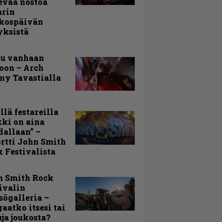
evää nostoa
arin
kospäivän
yksistä
uu vanhaan
toon – Arch
my Tavastialla
llä festareilla
ki on aina
allaan” –
rtti John Smith
 Festivalista
n Smith Rock
ivalin
sögalleria –
aatko itsesi tai
uja joukosta?