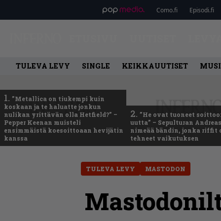
Como.fi
Episodi.fi
ETUSIVU
UUTISET
LEVY
TULEVA LEVY
SINGLE
KEIKKAUUTISET
MUSI
1.
”Metallica on tiukempi kuin
koskaan ja te haluatte jonkun
2.
nulikan yrittävän olla Hetfield?” –
”He ovat tuoneet soittoo
Pepper Keenan muisteli
uutta” – Sepulturan Andreas
ensimmäistä koesoittoaan hevijätin
nimeää bändin, jonka riffit
kanssa
tehneet vaikutuksen
TULEVA LEVY
MASTODON
Mastodonilta