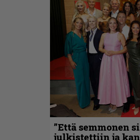
”Että semmonen sir
julkistettiin ja ka