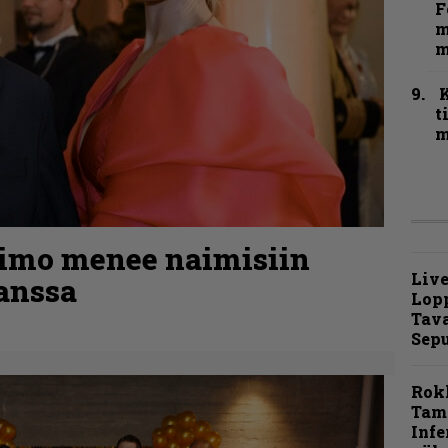
F
m
m
t
m
kimo menee naimisiin
Live
anssa
Lop
Tava
Sepu
Rok
Tamp
Infe