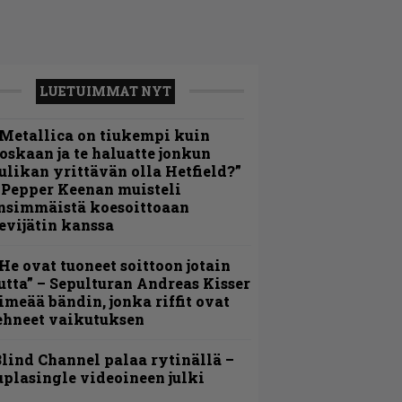
LUETUIMMAT NYT
Metallica on tiukempi kuin
oskaan ja te haluatte jonkun
ulikan yrittävän olla Hetfield?”
 Pepper Keenan muisteli
nsimmäistä koesoittoaan
evijätin kanssa
He ovat tuoneet soittoon jotain
utta” – Sepulturan Andreas Kisser
imeää bändin, jonka riffit ovat
ehneet vaikutuksen
lind Channel palaa rytinällä –
uplasingle videoineen julki