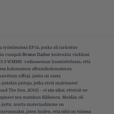
a työstämässä EP:tä, jonka oli tarkoitus
din rumpali
Brann Dailor
kuitenkin vinkkasi
93.3 WMMR -radioaseman
haastattelussa, että
ulossa kokonainen albumikokonaisuus.
neittain riffejä, joista on vasta
joitakin juttuja, jotka eivät mahtuneet
und The Sun, 2014) – ei siis siksi, etteivät ne
opineet sen matskun fiilikseen. Meidän oli
EP-juttu, mutta materiaalimme on
remmaksi, joten luulen, että siitä on tulossa