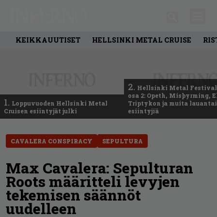
KEIKKAUUTISET
HELLSINKI METAL CRUISE
RIS
2.
Hellsinki Metal Festival
osa 2: Opeth, Misþyrming, E
1.
Loppuvuoden Hellsinki Metal
Triptykon ja muita lauanta
Cruisen esiintyjät julki
esiintyjiä
CAVALERA CONSPIRACY
SEPULTURA
Max Cavalera: Sepulturan
Roots määritteli levyjen
tekemisen säännöt
uudelleen