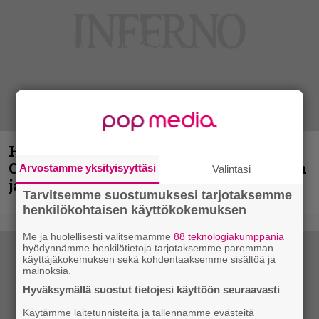
Hellsinki Metal Festival kuvina, osa 2:
Opeth, Misþyrming, Eluveitie, Triptykon
Arvostamme yksityisyyttäsi
Valintasi
ja muita lauantain esiintyjiä
Tarvitsemme suostumuksesi tarjotaksemme
henkilökohtaisen käyttökokemuksen
Me ja huolellisesti valitsemamme
88 teknologiakumppania
hyödynnämme henkilötietoja tarjotaksemme paremman
käyttäjäkokemuksen sekä kohdentaaksemme sisältöä ja
mainoksia.
Hyväksymällä suostut tietojesi käyttöön seuraavasti
Käytämme laitetunnisteita ja tallennamme evästeitä