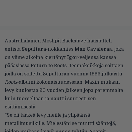
Australialainen Moshpit Backstage haastatteli
entistä
Sepultura
-nokkamies
Max Cavaleraa
, joka
on viime aikoina kiertänyt
Igor
-veljensä kanssa
pääasiassa Return to Roots -teemakeikkoja soittaen,
joilla on soitettu Sepulturan vuonna 1996 julkaistu
Roots
-albumi kokonaisuudessaan. Maxin mukaan
levy kuulostaa 20 vuoden jälkeen jopa paremmalta
kuin tuoreeltaan ja nauttii suuresti sen
esittämisestä.
”Se oli tärkeä levy meille ja ylipäänsä
metallimusiikille. Mielestäni se muutti sääntöjä,
joiden mukaan levyjä ennen tehtiin. Saatoit