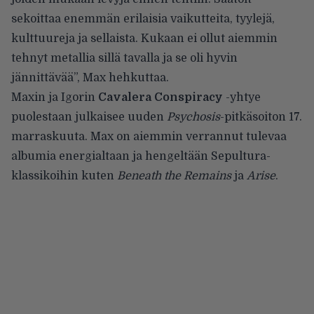
sekoittaa enemmän erilaisia vaikutteita, tyylejä,
kulttuureja ja sellaista. Kukaan ei ollut aiemmin
tehnyt metallia sillä tavalla ja se oli hyvin
jännittävää”, Max hehkuttaa.
Maxin ja Igorin
Cavalera Conspiracy
-yhtye
puolestaan julkaisee uuden
Psychosis
-pitkäsoiton 17.
marraskuuta.
Max on aiemmin verrannut
tulevaa
albumia energialtaan ja hengeltään Sepultura-
klassikoihin kuten
Beneath the Remains
ja
Arise
.