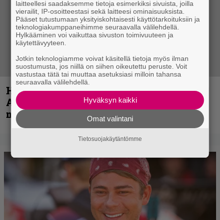
laitteellesi saadaksemme tietoja esimerkiksi sivuista, joilla
vierailit, IP-osoitteestasi sekä laitteesi ominaisuuksista.
Pääset tutustumaan yksityiskohtaisesti käyttötarkoituksiin ja
teknologiakumppaneihimme seuraavalla välilehdellä.
Hylkääminen voi vaikuttaa sivuston toimivuuteen ja
käytettävyyteen.
Jotkin teknologiamme voivat käsitellä tietoja myös ilman
suostumusta, jos niillä on siihen oikeutettu peruste. Voit
vastustaa tätä tai muuttaa asetuksiasi milloin tahansa
seuraavalla välilehdellä.
Hellsinki Metal Festival kuvina, osa 1 –
Hyväksyn kaikki
Accept, Carcass, Black Label Society ja
muita avauspäivän esiintyjiä
Omat valintani
Tietosuojakäytäntömme