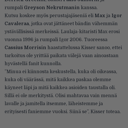
rumpali
Greyson Nekrutmanin
kanssa.
Kutsu koskee myös perustajajäseniä eli
Max
ja
Igor
Cavaleraa
, jotka ovat jättäneet bändin vähemmän
ystävällisissä merkeissä. Laulaja-kitaristi Max erosi
vuonna 1996 ja rumpali Igor 2006. Tuoreessa
Cassius Morrisin
haastattelussa Kisser sanoo, ettei
tarkoitus ole yrittää paikata välejä vaan ainoastaan
hyvästellä fanit kunnolla.
”Minua ei kiinnosta keskustella, kuka oli oikeassa,
kuka oli väärässä, mitä kaikkea paskaa olemme
käyneet läpi ja mitä kaikkea asioiden taustalla oli.
Sillä ei ole merkitystä. Olisi mahtavaa vain mennä
lavalle ja jamitella itsemme, läheistemme ja
erityisesti faniemme vuoksi. Siinä se”,
Kisser toteaa
.