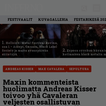
FESTIVAALIT
KUVAGALLERIA
FESTARIKESÄ 20
1.
Hellsinki Metal Festival kuvina,
osa 1 – Accept, Carcass, Black Label
2.
Society ja muita avauspäivän
Espoon syyskuu käynni
esiintyjiä
kotimaisen black metalin m
ANDREAS KISSER
MAX CAVALERA
SEPULTURA
Maxin kommenteista
huolimatta Andreas Kisser
toivoo yhä Cavaleran
veljesten osallistuvan