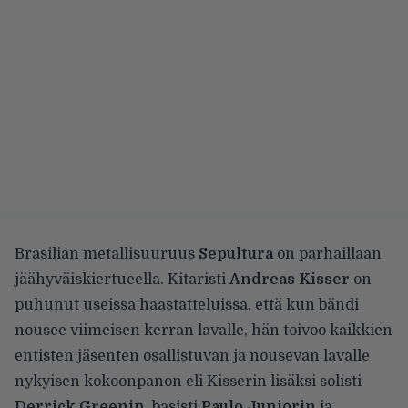
Brasilian metallisuuruus
Sepultura
on parhaillaan
jäähyväiskiertueella. Kitaristi
Andreas Kisser
on
puhunut useissa haastatteluissa, että kun bändi
nousee viimeisen kerran lavalle, hän toivoo kaikkien
entisten jäsenten osallistuvan
ja nousevan lavalle
nykyisen kokoonpanon eli Kisserin lisäksi solisti
Derrick Greenin
, basisti
Paulo Juniorin
ja