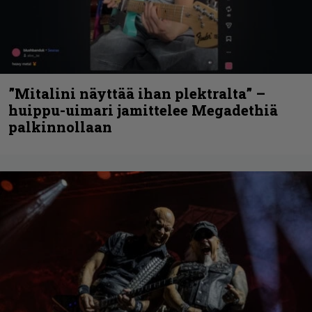
”Mitalini näyttää ihan plektralta” –
huippu-uimari jamittelee Megadethiä
palkinnollaan