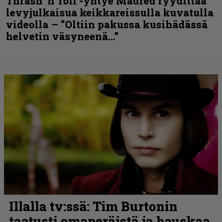
Thrash ’n’ roll -yhtye Madred ryydittää
levyjulkaisua keikkareissulla kuvatulla
videolla – ”Oltiin pakussa kusihädässä
helvetin väsyneenä…”