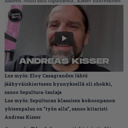
ääneen. Nauti siitä vapaudesta”, Kisser naureskelee.
Lue myös:
Eloy Casagranden lähtö
jäähyväiskiertueen kynnyksellä oli shokki,
sanoo Sepultura-laulaja
Lue myös:
Sepulturan klassisen kokoonpanon
yhteenpaluu on ”työn alla”, sanoo kitaristi
Andreas Kisser