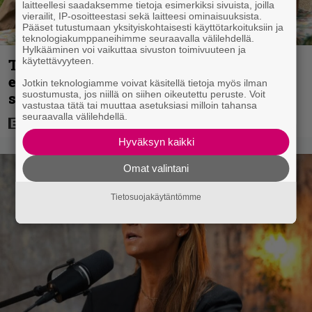
laitteellesi saadaksemme tietoja esimerkiksi sivuista, joilla
vierailit, IP-osoitteestasi sekä laitteesi ominaisuuksista.
Pääset tutustumaan yksityiskohtaisesti käyttötarkoituksiin ja
teknologiakumppaneihimme seuraavalla välilehdellä.
Hylkääminen voi vaikuttaa sivuston toimivuuteen ja
käytettävyyteen.
Tänään tv:ssä: Koskettava kotimainen
elokuva vuodelta 2020 – ”Tehty isolla
Jotkin teknologiamme voivat käsitellä tietoja myös ilman
suostumusta, jos niillä on siihen oikeutettu peruste. Voit
sydämellä”
vastustaa tätä tai muuttaa asetuksiasi milloin tahansa
seuraavalla välilehdellä.
Hyväksyn kaikki
Omat valintani
Tietosuojakäytäntömme