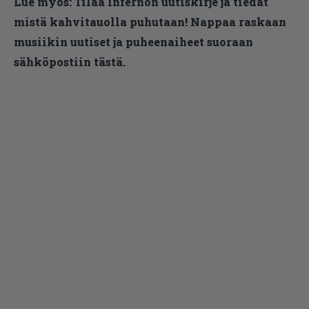
Lue myös:
Tilaa Infernon uutiskirje ja tiedät
mistä kahvitauolla puhutaan! Nappaa raskaan
musiikin uutiset ja puheenaiheet suoraan
sähköpostiin tästä.