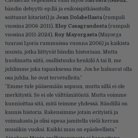
Cavaleran veljeksistä vaan myös
Jairosta
(
Guedz
,
bändin debyytti-ep:llä ja esikoispitkäsoitolla
soittanut kitaristi) ja
Jean Dolabellasta
(rumpali
vuosina 2006-2011),
Eloy Casagrandesta
(rumpali
vuosina 2011-2024),
Roy Mayorgasta
(Mayorga
tuurasi Igoria rummuissa vuonna 2006) ja kaikista
muista, jotka liittyvät bändin historiaan. Mutta
huolimatta siitä, osallistuuko henkilö A tai B, me
juhlimme joka tapauksessa itse. Jos he haluavat olla
osa juhlia, he ovat tervetulleita.”
”Emme tule pääsemään sopuun, mutta sillä ei ole
merkitystä. Se ei ole välttämätöntä. Mutta voimme
kunnioittaa sitä, mitä teimme yhdessä. Bändillä on
kaunis historia. Rakensimme jotain erityistä ja
voimakasta ja olisi upeaa jamitella vielä kerran
musiikin vuoksi. Kaikki muu on epäoleellista.”