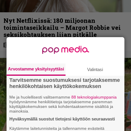
Nyt Netflixissä: 180 miljoonan
toimintaseikkailu – Margot Robbie vei
seksikohtauksen liian pitkälle
Arvostamme yksityisyyttäsi
Valintasi
Tarvitsemme suostumuksesi tarjotaksemme
henkilökohtaisen käyttökokemuksen
Me ja huolellisesti valitsemamme
88 teknologiakumppania
hyödynnämme henkilötietoja tarjotaksemme paremman
käyttäjäkokemuksen sekä kohdentaaksemme sisältöä ja
mainoksia.
Hyväksymällä suostut tietojesi käyttöön seuraavasti
Käytämme laitetunnisteita ja tallennamme evästeitä