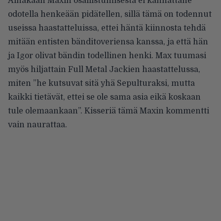
Ainakaan Maxin osallistumisesta ei kannattane
odotella henkeään pidätellen, sillä tämä on todennut
useissa haastatteluissa,
ettei häntä kiinnosta
tehdä
mitään entisten bänditoveriensa kanssa, ja että hän
ja Igor olivat bändin todellinen henki. Max tuumasi
myös hiljattain
Full Metal Jackien haastattelussa
,
miten ”he kutsuvat sitä yhä Sepulturaksi, mutta
kaikki tietävät, ettei se ole sama asia eikä koskaan
tule olemaankaan”. Kisseriä tämä Maxin kommentti
vain naurattaa.