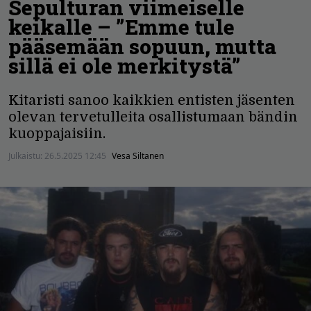
Sepulturan viimeiselle
keikalle – ”Emme tule
pääsemään sopuun, mutta
sillä ei ole merkitystä”
Kitaristi sanoo kaikkien entisten jäsenten
olevan tervetulleita osallistumaan bändin
kuoppajaisiin.
Julkaistu:
26.5.2025 12:45
Vesa Siltanen