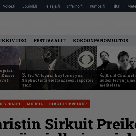
Voice.fi
Soundi.fi
Pelaaja.fi
Inferno.fi
Rumba.fi
Tilt.fi
Metel
ARVIOT
LEHTI
HAASTATTELUT
KAUP
IKKIVIDEO
FESTIVAALIT
KOKOONPANOMUUTOS
n jotain
3.
4.
 Kisser
Sid Wilsonin käytös syynä
Blind Channel 
 ovat
Slipknotista erottamiseen, raportoi
uuden levyn ja jä
TMZ
merkeissä
E BREACH
MEDEIA
SIRKUIT PREIKER
istin Sirkuit Preik