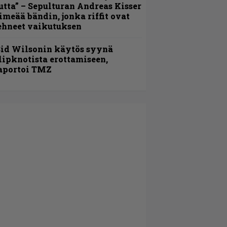
utta” – Sepulturan Andreas Kisser
imeää bändin, jonka riffit ovat
ehneet vaikutuksen
id Wilsonin käytös syynä
lipknotista erottamiseen,
aportoi TMZ