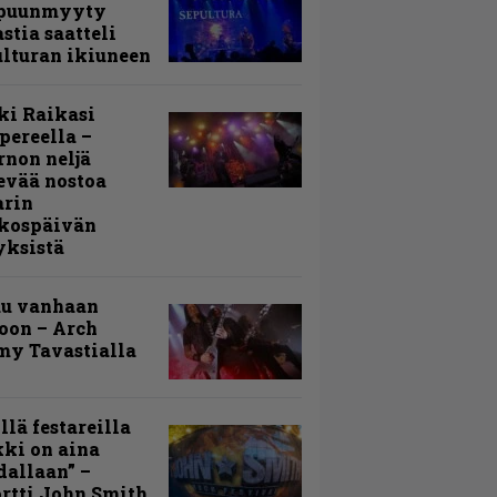
puunmyyty
stia saatteli
lturan ikiuneen
ki Raikasi
ereella –
rnon neljä
evää nostoa
arin
kospäivän
yksistä
uu vanhaan
toon – Arch
my Tavastialla
llä festareilla
ki on aina
allaan” –
rtti John Smith