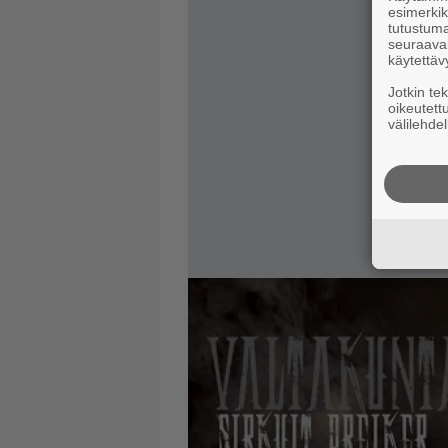
esimerkiks
tutustuma
seuraaval
käytettäv
Jotkin te
oikeutett
välilehdel