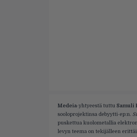
Medeia
-yhtyeestä tuttu
Samuli 
sooloprojektinsa
debyytti-ep:n
.
S
puskettua kuolometallia elektron
levyn teema on tekijälleen eritt