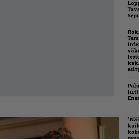
Lop
Tava
Sepu
Rok
Tamp
Infe
väk
fest
kak
esit
Pal
liit
Ene
”Näi
kaik
kohd
rapo