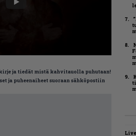
l
”
t
m
N
F
m
m
kirje ja tiedät mistä kahvitauolla puhutaan!
et ja puheenaiheet suoraan sähköpostiin
t
m
Live