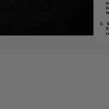
u
n
t
S
S
r