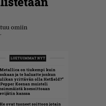
listetaan
utuu omiin
.
LUETUIMMAT NYT
Metallica on tiukempi kuin
oskaan ja te haluatte jonkun
ulikan yrittävän olla Hetfield?”
 Pepper Keenan muisteli
nsimmäistä koesoittoaan
evijätin kanssa
He ovat tuoneet soittoon jotain