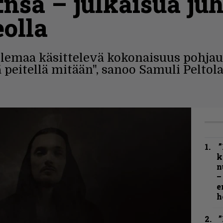
:nsä – julkaisua juh
eolla
olemaa käsittelevä kokonaisuus pohja
 peitellä mitään", sanoo Samuli Peltola
”
k
n
–
e
h
”