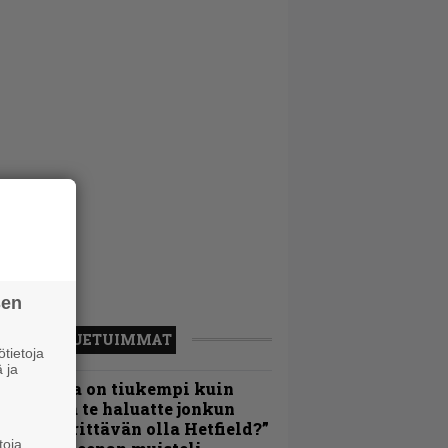
sen
LUETUIMMAT
tietoja
 ja
Metallica on tiukempi kuin
oskaan ja te haluatte jonkun
ulikan yrittävän olla Hetfield?”
toja