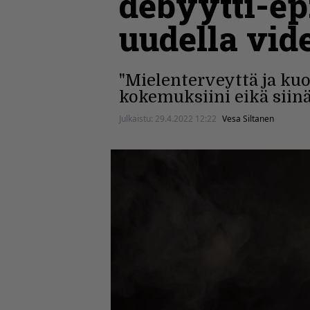
debyytti-ep
uudella vid
"Mielenterveyttä ja ku
kokemuksiini eikä siinä
Julkaistu:
29.4.2022 12:22
Vesa Siltanen