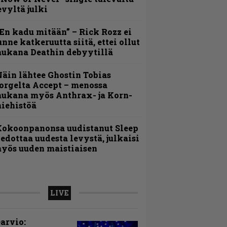
evyltä julki
En kadu mitään” – Rick Rozz ei
unne katkeruutta siitä, ettei ollut
ukana Deathin debyytillä
äin lähtee Ghostin Tobias
orgelta Accept – menossa
ukana myös Anthrax- ja Korn-
iehistöä
Kokoonpanonsa uudistanut Sleep
iedottaa uudesta levystä, julkaisi
yös uuden maistiaisen
LIVE
arvio: