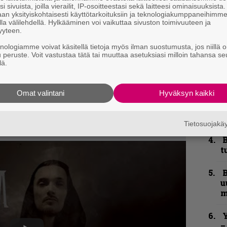
–
i sivuista, joilla vierailit, IP-osoitteestasi sekä laitteesi ominaisuuksista
e
an yksityiskohtaisesti käyttötarkoituksiin ja teknologiakumppaneihimm
h
la välilehdellä. Hylkääminen voi vaikuttaa sivuston toimivuuteen ja
yyteen.
”
knologiamme voivat käsitellä tietoja myös ilman suostumusta, jos niillä o
u
u peruste. Voit vastustaa tätä tai muuttaa asetuksiasi milloin tahansa se
n
lä.
t
Omat valintani
Hyväksyn kaikki
S
S
r
Tietosuojak
B
t
B
u
m
Y
–