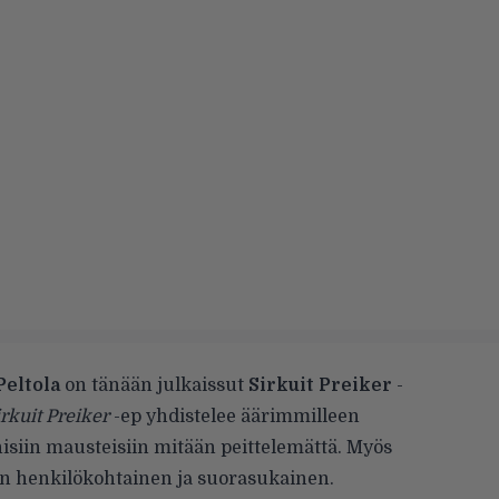
Peltola
on tänään julkaissut
Sirkuit Preiker
-
irkuit Preiker
-ep yhdistelee äärimmilleen
isiin mausteisiin mitään peittelemättä. Myös
äin henkilökohtainen ja suorasukainen.