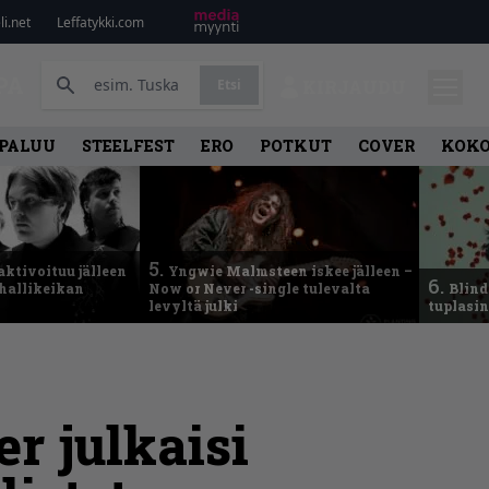
i.net
Leffatykki.com
PA
Etsi
KIRJAUDU
PALUU
STEELFEST
ERO
POTKUT
COVER
KOK
5.
aktivoituu jälleen
Yngwie Malmsteen iskee jälleen –
6.
ähallikeikan
Now or Never -single tulevalta
Blind
levyltä julki
tuplasin
er julkaisi