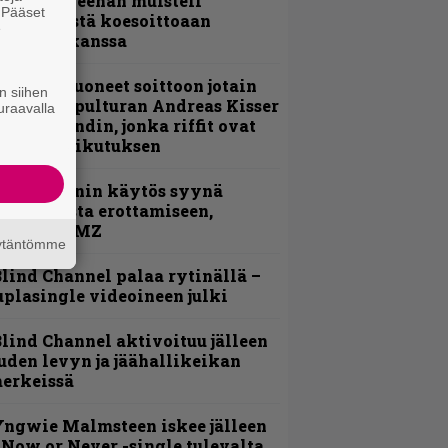
 Pepper Keenan muisteli
. Pääset
nsimmäistä koesoittoaan
e
evijätin kanssa
He ovat tuoneet soittoon jotain
n siihen
utta” – Sepulturan Andreas Kisser
uraavalla
imeää bändin, jonka riffit ovat
ehneet vaikutuksen
id Wilsonin käytös syynä
lipknotista erottamiseen,
aportoi TMZ
äytäntömme
lind Channel palaa rytinällä –
uplasingle videoineen julki
lind Channel aktivoituu jälleen
uden levyn ja jäähallikeikan
erkeissä
ngwie Malmsteen iskee jälleen
 Now or Never -single tulevalta