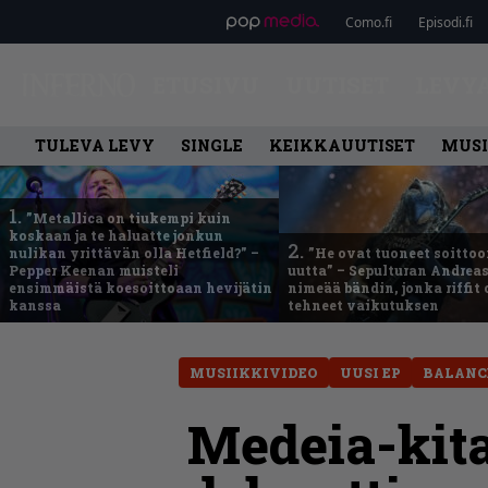
Como.fi
Episodi.fi
ETUSIVU
UUTISET
LEVY
TULEVA LEVY
SINGLE
KEIKKAUUTISET
MUSI
1.
”Metallica on tiukempi kuin
koskaan ja te haluatte jonkun
2.
nulikan yrittävän olla Hetfield?” –
”He ovat tuoneet soittoo
Pepper Keenan muisteli
uutta” – Sepulturan Andreas
ensimmäistä koesoittoaan hevijätin
nimeää bändin, jonka riffit
kanssa
tehneet vaikutuksen
MUSIIKKIVIDEO
UUSI EP
BALANC
Medeia-kitar