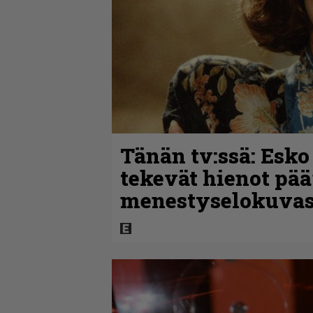
Tänän tv:ssä: Esko
tekevät hienot pää
menestyselokuva