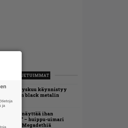
LUETUIMMAT
sen
Espoon syyskuu käynnistyy
otimaisen black metalin
erkeissä
tietoja
 ja
Mitalini näyttää ihan
lektralta” – huippu-uimari
amittelee Megadethiä
toja