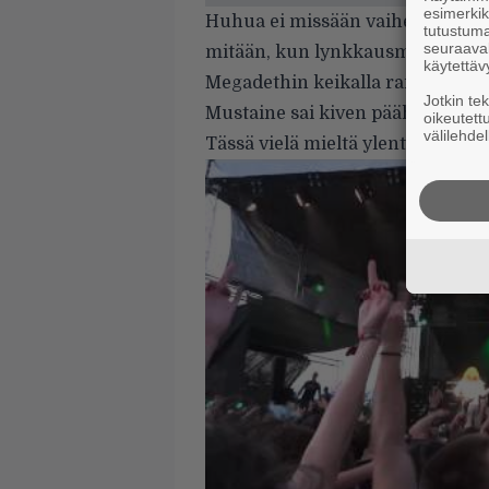
esimerkiks
Huhua ei missään vaiheessa varm
tutustuma
seuraaval
mitään, kun lynkkausmentaliteetti
käytettäv
Megadethin keikalla raivokkaasti.
Jotkin te
Mustaine sai kiven päähänsä.
oikeutett
välilehdel
Tässä vielä mieltä ylentävää vid