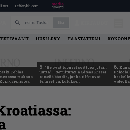
i.net
Leffatykki.com
PA
Etsi
KIRJAUDU
FESTIVAALIT
UUSI LEVY
HAASTATTELU
KOKOON
5.
6.
”He ovat tuoneet soittoon jotain
Kunni
ostin Tobias
uutta” – Sepulturan Andreas Kisser
Pohjolal
– menossa mukana
nimeää bändin, jonka riffit ovat
keskelle
 Korn-miehistöä
tehneet vaikutuksen
videoll
roatiassa:
a