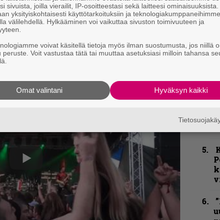
p
i sivuista, joilla vierailit, IP-osoitteestasi sekä laitteesi ominaisuuksista
istettu, mutta sehän ei tunnetusti haittaa
an yksityiskohtaisesti käyttötarkoituksiin ja teknologiakumppaneihimm
la välilehdellä. Hylkääminen voi vaikuttaa sivuston toimivuuteen ja
 nousee. Yleisö huusi W.A.S.P.ia lavalle
”
yyteen.
k
 Keikka päättyi lopulta siihen, että Dave
knologiamme voivat käsitellä tietoja myös ilman suostumusta, jos niillä o
n
u peruste. Voit vastustaa tätä tai muuttaa asetuksiasi milloin tahansa se
–
lä.
eokuvaa tapahtuneesta.
e
h
Omat valintani
Hyväksyn kaikki
N
F
m
Tietosuojak
m
K
P
k
v
”
u