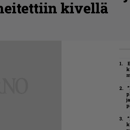
eitettiin kivellä
k
m
”
p
j
p
”
k