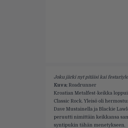
Joku järki nyt pitäisi kai festariyle
Kuva:
Roadrunner
Kroatian Metalfest-keikka loppu
Classic Rock
. Yleisö oli hermos
Dave Mustainella ja Blackie Lawle
peruutti nimittäin keikkansa sa
syntipukin tähän menetykseen.