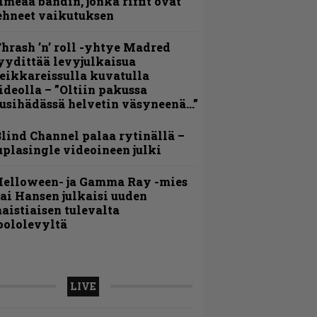
imeää bändin, jonka riffit ovat
ehneet vaikutuksen
hrash ’n’ roll -yhtye Madred
yydittää levyjulkaisua
eikkareissulla kuvatulla
ideolla – ”Oltiin pakussa
usihädässä helvetin väsyneenä…”
lind Channel palaa rytinällä –
uplasingle videoineen julki
Helloween- ja Gamma Ray -mies
ai Hansen julkaisi uuden
aistiaisen tulevalta
oololevyltä
LIVE