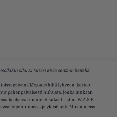
isölläkin olla. Ei tarvisi kiviä sentään heitellä.
i toissapäivänä
Megadethiltä
lyhyeen, kertoo
tunut pahanpäiväisesti huhusta, jonka mukaan
ssilla olisivat menneet sukset ristiin. W.A.S.P.
massa tapahtumassa ja yleisö näki Mustainessa