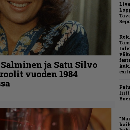
Live
Lop
Tava
Sepu
Rok
Tamp
Infe
väk
fest
 Salminen ja Satu Silvo
kak
roolit vuoden 1984
esit
ssa
Pal
liit
Ene
”Näi
kaik