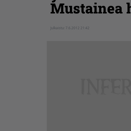
Mustainea h
Julkaistu:
7.6.2012 21:42