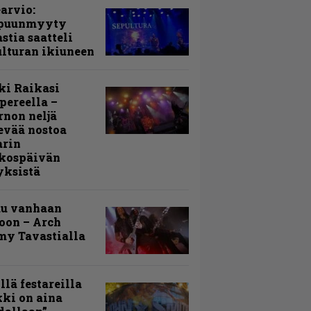
arvio:
puunmyyty
stia saatteli
lturan ikiuneen
ki Raikasi
ereella –
rnon neljä
evää nostoa
arin
kospäivän
yksistä
uu vanhaan
toon – Arch
my Tavastialla
llä festareilla
ki on aina