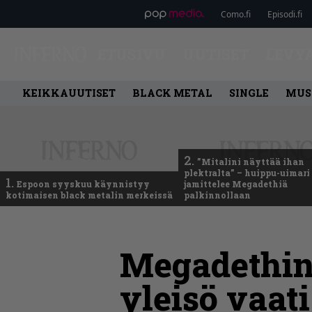
Como.fi
Episodi.fi
ETUSIVU
UUTISET
LEVY
KEIKKAUUTISET
BLACK METAL
SINGLE
MUS
2.
”Mitalini näyttää ihan
plektralta” – huippu-uimari
1.
Espoon syyskuu käynnistyy
jamittelee Megadethiä
kotimaisen black metalin merkeissä
palkinnollaan
Megadethin 
yleisö vaati