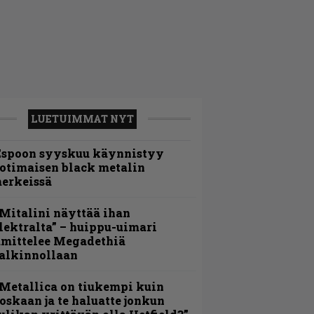
LUETUIMMAT NYT
Espoon syyskuu käynnistyy
otimaisen black metalin
erkeissä
Mitalini näyttää ihan
lektralta” – huippu-uimari
amittelee Megadethiä
alkinnollaan
Metallica on tiukempi kuin
oskaan ja te haluatte jonkun