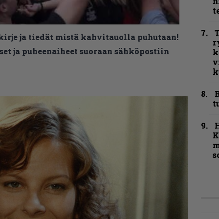
n
t
T
kirje ja tiedät mistä kahvitauolla puhutaan!
r
et ja puheenaiheet suoraan sähköpostiin
k
v
k
B
t
K
m
s