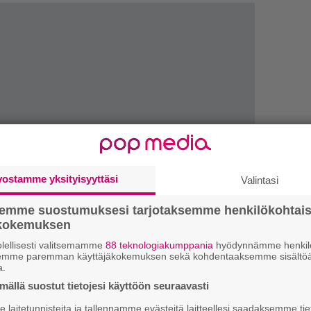
vostamme yksityisyyttäsi
Valintasi
semme suostumuksesi tarjotaksemme henkilökohtai
ökokemuksen
k
m
lellisesti valitsemamme
88 teknologiakumppania
hyödynnämme henkilö
semme paremman käyttäjäkokemuksen sekä kohdentaaksemme sisältöä
a.
”
ällä suostut tietojesi käyttöön seuraavasti
p
j
laitetunnisteita ja tallennamme evästeitä laitteellesi saadaksemme tie