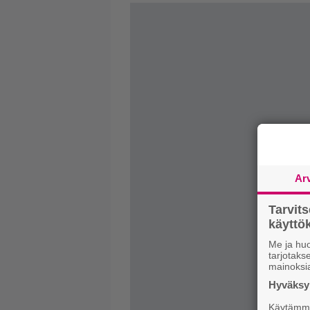
Ar
Tarvit
käytt
Me ja huo
tarjotak
mainoksi
Hyväksym
Käytämme 