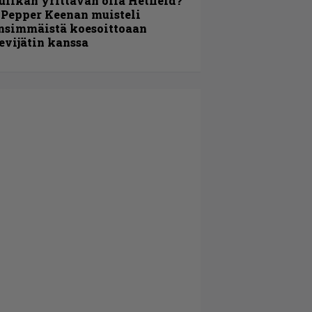
ulikan yrittävän olla Hetfield?”
 Pepper Keenan muisteli
nsimmäistä koesoittoaan
evijätin kanssa