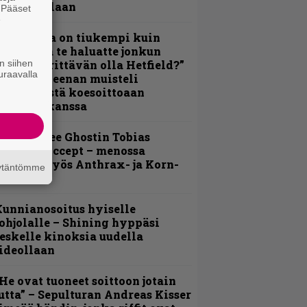
alkinnollaan
. Pääset
e
Metallica on tiukempi kuin
oskaan ja te haluatte jonkun
n siihen
ulikan yrittävän olla Hetfield?”
uraavalla
 Pepper Keenan muisteli
nsimmäistä koesoittoaan
evijätin kanssa
äin lähtee Ghostin Tobias
orgelta Accept – menossa
ukana myös Anthrax- ja Korn-
äytäntömme
iehistöä
unnianosoitus hyiselle
ohjolalle – Shining hyppäsi
eskelle kinoksia uudella
ideollaan
He ovat tuoneet soittoon jotain
utta” – Sepulturan Andreas Kisser