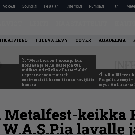
Voice.fi
Soundi.fi
Pelaaja.fi
Inferno.fi
Rumba.fi
Tilt.fi
Metel
ARVIOT
LEHTI
HAASTATTELUT
KAUP
IIKKIVIDEO
TULEVA LEVY
COVER
KOKOELMA
3.
”Metallica on tiukempi kuin
koskaan ja te haluatte jonkun
nulikan yrittävän olla Hetfield?” –
4.
Pepper Keenan muisteli
Näin lähtee Gh
ensimmäistä koesoittoaan hevijätin
Forgelta Accept 
kanssa
myös Anthrax- ja
Metalfest-keikka K
 W.A.S.P.ia lavalle j