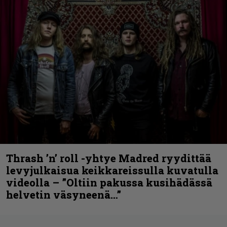
Thrash ’n’ roll -yhtye Madred ryydittää
levyjulkaisua keikkareissulla kuvatulla
videolla – ”Oltiin pakussa kusihädässä
helvetin väsyneenä…”