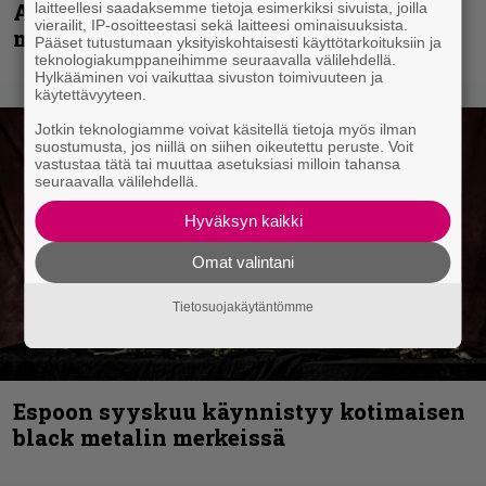
Accept, Carcass, Black Label Society ja
laitteellesi saadaksemme tietoja esimerkiksi sivuista, joilla
vierailit, IP-osoitteestasi sekä laitteesi ominaisuuksista.
muita avauspäivän esiintyjiä
Pääset tutustumaan yksityiskohtaisesti käyttötarkoituksiin ja
teknologiakumppaneihimme seuraavalla välilehdellä.
Hylkääminen voi vaikuttaa sivuston toimivuuteen ja
käytettävyyteen.
Jotkin teknologiamme voivat käsitellä tietoja myös ilman
suostumusta, jos niillä on siihen oikeutettu peruste. Voit
vastustaa tätä tai muuttaa asetuksiasi milloin tahansa
seuraavalla välilehdellä.
Hyväksyn kaikki
Omat valintani
Tietosuojakäytäntömme
Espoon syyskuu käynnistyy kotimaisen
black metalin merkeissä