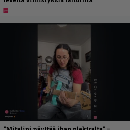
”Mitalini näyttää ihan plektralta” –