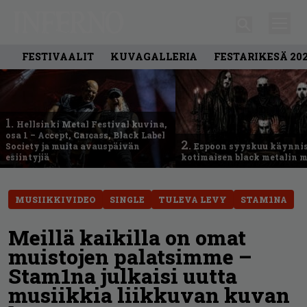
FESTIVAALIT
KUVAGALLERIA
FESTARIKESÄ 20
1.
Hellsinki Metal Festival kuvina,
osa 1 – Accept, Carcass, Black Label
2.
Society ja muita avauspäivän
Espoon syyskuu käynni
esiintyjiä
kotimaisen black metalin m
MUSIIKKIVIDEO
SINGLE
TULEVA LEVY
STAM1NA
Meillä kaikilla on omat
muistojen palatsimme –
Stam1na julkaisi uutta
musiikkia liikkuvan kuvan