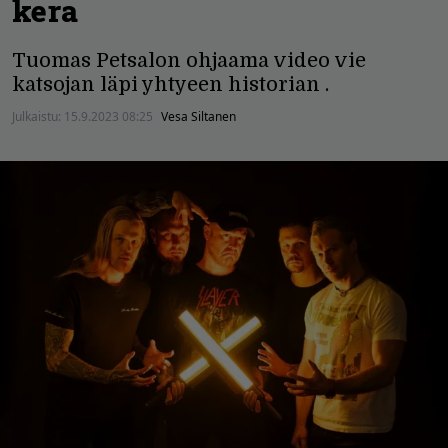
kera
Tuomas Petsalon ohjaama video vie
katsojan läpi yhtyeen historian .
Julkaistu:
15.9.2023 08:25
Vesa Siltanen