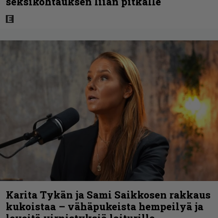
seksikohtauksen liian pitkälle
Karita Tykän ja Sami Saikkosen rakkaus
kukoistaa – vähäpukeista hempeilyä ja
leveitä virnistyksiä laiturilla