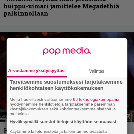
huippu-uimari jamittelee Megadethiä
palkinnollaan
Arvostamme yksityisyyttäsi
Valintasi
Tarvitsemme suostumuksesi tarjotaksemme
henkilökohtaisen käyttökokemuksen
Me ja huolellisesti valitsemamme
88 teknologiakumppania
hyödynnämme henkilötietoja tarjotaksemme paremman
käyttäjäkokemuksen sekä kohdentaaksemme sisältöä ja
mainoksia.
Hyväksymällä suostut tietojesi käyttöön seuraavasti
Hellsinki Metal Festival kuvina, osa 1 –
Käytämme laitetunnisteita ja tallennamme evästeitä