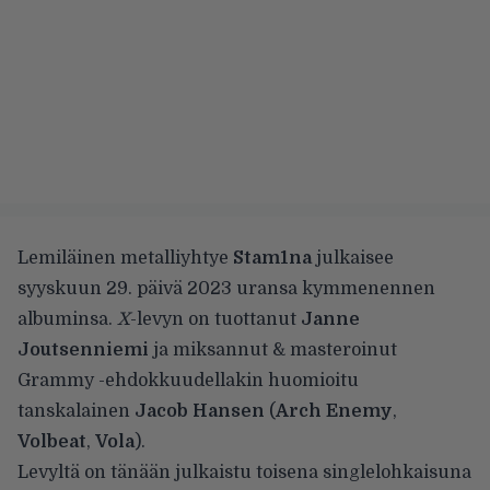
Lemiläinen metalliyhtye
Stam1na
julkaisee
syyskuun 29. päivä 2023 uransa kymmenennen
albuminsa.
X
-levyn on tuottanut
Janne
Joutsenniemi
ja miksannut & masteroinut
Grammy -ehdokkuudellakin huomioitu
tanskalainen
Jacob Hansen
(
Arch Enemy
,
Volbeat
,
Vola
).
Levyltä on tänään julkaistu toisena singlelohkaisuna