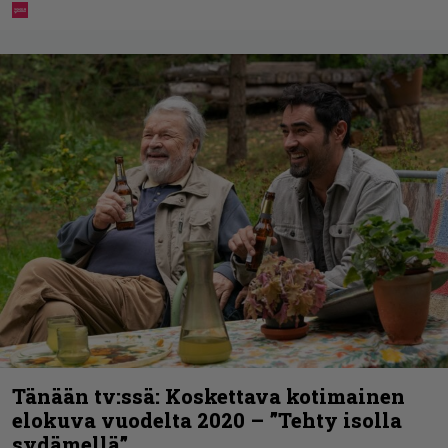
Tänään tv:ssä: Koskettava kotimainen
elokuva vuodelta 2020 – ”Tehty isolla
sydämellä”