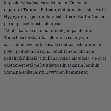
kappale
Muistipalatsi
videoineen. Videon on
ohjannut
Tuomas Petsalo
, editoinnista vastaa
Antti
Hyyrynen
ja jälkituotannosta
Jouni Kallio
. Videon
pariin pääset tuosta alempaa.
”Meillä kaikilla on omat muistojen palatsimme.
Tämä biisi kirskauttaa albumilla esiintyvän
aarreaitan ovet auki. Sisällä odottaa laskeutuneen
pölyn peittelemää rojua, kulahtanein lakanoin
peiteltyjä fiiliksiä ja kullanarvoisia ajatuksia. Ne ovat
odottaneet että ne huudettaisiin takaisin henkiin!”
Stam1na-solisti Antti Hyyrynen kommentoi.